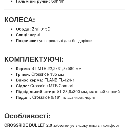
Гальмівні ручки:
Sunrun
КОЛЕСА:
Ободи:
Zhili 015D
Спиці:
чорні
Покришки:
універсальні для бездоріжжя
КОМПЛЕКТУЮЧІ:
Кермо:
ST MTB 22,2x31,8х580 мм
Гріпси:
Crossride 135 мм
Винос керма:
FLANB FL-424-1
Сідло:
Crossride MTB Comfort
Підсідільний штир:
ST 28,6x300 мм, матовий чорний
Педалі:
Crossride 9/16", пластикові, чорні
Особливості:
CROSSRIDE BULLET 2.0
забезпечує високу якість і комфорт