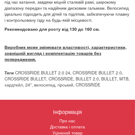
під час катання, завдяки міцній сталевій рамі, широкому
діапазону передач та надійним дисковим гальмам. Велосипед
ідеально підходить для дітей та підлітків, забезпечуючи плавну
і контрольовану їзду на будь-якій місцевості.
Рекомендовано для росту від 130 до 160 см.
Виробник може змінювати властивості, характеристики,
зовнішній вигляд і комплектацію товарів без
попередження.
Теги
CROSSRIDE BULLET 2.0 24
,
CROSSRIDE BULLET 2.0
,
CROSSRIDE BULLET
,
CROSSRIDE
,
BULLET 2.0
,
BULLET
,
MTB
,
хардтейл
,
24"
,
велосипед
,
гірський
,
CROSSRIDE
Інформація
Про нас
Доставка і оплата
Уцінений товар