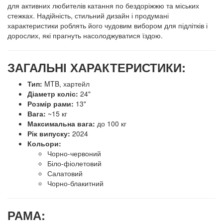
для активних любителів катання по бездоріжжю та міських
стежках. Надійність, стильний дизайн і продумані
характеристики роблять його чудовим вибором для підлітків і
дорослих, які прагнуть насолоджуватися їздою.
ЗАГАЛЬНІ ХАРАКТЕРИСТИКИ:
Тип:
MTB, хартейл
Діаметр коліс:
24"
Розмір рами:
13"
Вага:
~15 кг
Максимальна вага:
до 100 кг
Рік випуску:
2024
Кольори:
Чорно-червоний
Біло-фіолетовий
Салатовий
Чорно-блакитний
РАМА: