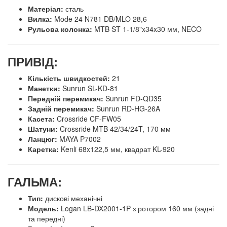
Матеріал:
сталь
Вилка:
Mode 24 N781 DB/MLO 28,6
Рульова колонка:
MTB ST 1-1/8"x34x30 мм, NECO
ПРИВІД:
Кількість швидкостей:
21
Манетки:
Sunrun SL-KD-81
Передній перемикач:
Sunrun FD-QD35
Задній перемикач:
Sunrun RD-HG-26A
Касета:
Crossride CF-FW05
Шатуни:
Crossride MTB 42/34/24T, 170 мм
Ланцюг:
MAYA P7002
Каретка:
Kenli 68x122,5 мм, квадрат KL-920
ГАЛЬМА:
Тип:
дискові механічні
Модель:
Logan LB-DX2001-1P з ротором 160 мм (задні
та передні)