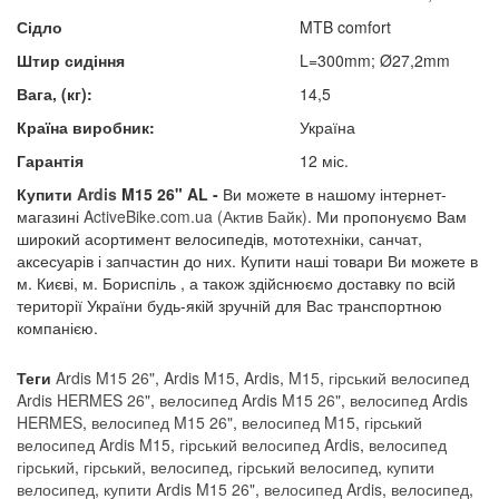
Сідло
MTB comfort
Штир сидіння
L=300mm; Ø27,2mm
Вага, (кг):
14,5
Країна виробник:
Україна
Гарантія
12 міс.
Купити
Ardis
M15
26" AL
-
Ви можете в нашому інтернет-
магазині
A
ctiveBike.com.ua
(Актив Байк)
. Ми пропонуємо Вам
широкий асортимент велосипедів, мототехніки, санчат,
аксесуарів і запчастин до них. Купити наші товари Ви можете в
м. Києві, м. Бориспіль , а також здійснюємо доставку по всій
території України будь-якій зручній для Вас транспортною
компанією.
Теги
Ardis M15 26"
,
Ardis M15
,
Ardis
,
M15
,
гірський велосипед
Ardis HERMES 26"
,
велосипед Ardis M15 26"
,
велосипед Ardis
HERMES
,
велосипед M15 26"
,
велосипед M15
,
гірський
велосипед Ardis M15
,
гірський велосипед Ardis
,
велосипед
гірський
,
гірський
,
велосипед
,
гірський велосипед
,
купити
велосипед
,
купити Ardis M15 26"
,
велосипед Ardis
,
велосипед
,