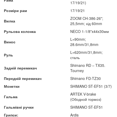
Рама
17/19/21)
Розміри рам
17/19/21
ZOOM CH-386-26";
Вилка
25,5mm; хід 60mm
Рульова колонка
NECO 1-1/8"x44x30мм
L=90mm;
Винос
28.6mm/31,8mm
L=620mm/31,8mm;
Руль
сталь
Shimano RD – TX35.
Задній перемикач
Tourney
Передній перемикач
Shimano FD-TZ30
Монетки
SHIMANO ST-EF51 (3/7)
ARTEK V-brake
Гальма
(Ободной тормоз)
Гальмівні ручки
SHIMANO ST-EF51
Грипси:
Ardis