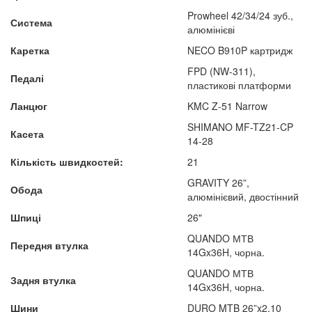
Prowheel 42/34/24 зуб.,
Система
алюмінієві
Каретка
NECO B910P картридж
FPD (NW-311),
Педалі
пластикові платформи
Ланцюг
KMC Z-51 Narrow
SHIMANO MF-TZ21-CP
Касета
14-28
Кількість швидкостей:
21
GRAVITY 26”,
Обода
алюмінієвий, двостінний
Шпиці
26"
QUANDO МТВ
Передня втулка
14Gx36H, чорна.
QUANDO МТВ
Задня втулка
14Gx36H, чорна.
Шини
DURO MTB 26”x2,10