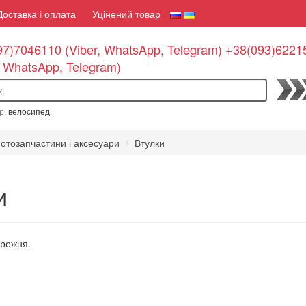
Доставка і оплата
Уцінений товар
7)7046110 (Viber, WhatsApp, Telegram) +38(093)6221
, WhatsApp, Telegram)
По
р,
велосипед
отозапчастини і аксесуари
Втулки
и
орожня.