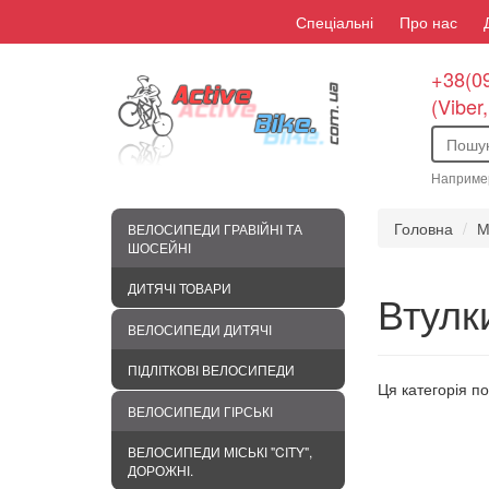
Спеціальні
Про нас
+38(09
(Viber
Наприме
Головна
М
ВЕЛОСИПЕДИ ГРАВІЙНІ ТА
ШОСЕЙНІ
ДИТЯЧІ ТОВАРИ
Втулк
ВЕЛОСИПЕДИ ДИТЯЧІ
ПІДЛІТКОВІ ВЕЛОСИПЕДИ
Ця категорія п
ВЕЛОСИПЕДИ ГІРСЬКІ
ВЕЛОСИПЕДИ МІСЬКІ "CITY",
ДОРОЖНІ.