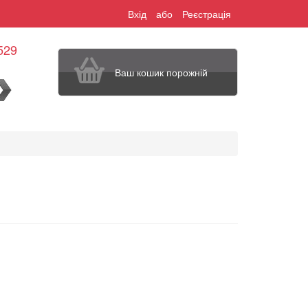
Вхід
або
Реєстрація
529
Ваш кошик порожній
шук