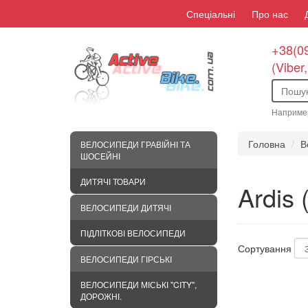
Спеціальні
Про нас
+38(09
(Viber
Наприме
Головна
В
ВЕЛОСИПЕДИ ГРАВІЙНІ ТА
ШОСЕЙНІ
ДИТЯЧІ ТОВАРИ
Ardis 
ВЕЛОСИПЕДИ ДИТЯЧІ
ПІДЛІТКОВІ ВЕЛОСИПЕДИ
Сортування
ВЕЛОСИПЕДИ ГІРСЬКІ
ВЕЛОСИПЕДИ МІСЬКІ "CITY",
ДОРОЖНІ.