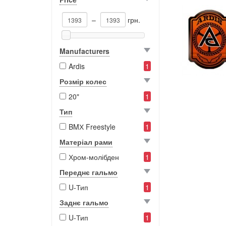
–
грн.
Manufacturers
Ardis
1
Розмір колес
20"
1
Тип
BMХ Freestyle
1
Матеріал рами
Хром-молібден
1
Переднє гальмо
U-Тип
1
Заднє гальмо
U-Тип
1