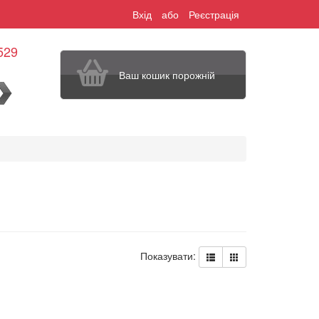
Вхід
або
Реєстрація
529
Ваш кошик порожній
шук
Показувати: