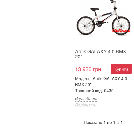
Ardis GALAXY 4.0 BMX
20".
13,930 грн.
Купити
Модель: Ardis GALAXY 4.0
BMX 20".
Товарний код: 0430
В улюблені
Порівняти
Ardis GALAXY 4.0 BMX 20​".
Характеристики&nb...
Показано 1 по 1 із 1