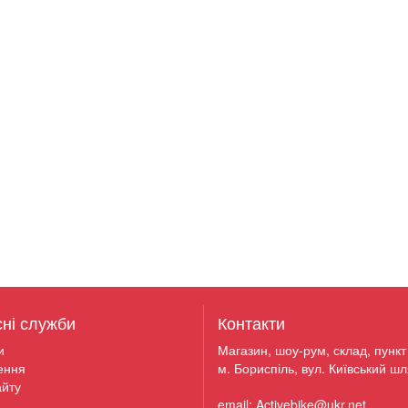
сні служби
Контакти
и
Магазин, шоу-рум, склад, пункт 
ення
м. Бориспіль, вул. Київський шл
йту
email: Activebike@ukr.net