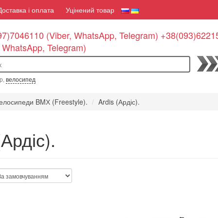
Доставка і оплата
Уцінений товар
7)7046110 (Viber, WhatsApp, Telegram) +38(093)6221
, WhatsApp, Telegram)
По
р,
велосипед
елосипеди BMХ (Freestyle).
Ardis (Ардіс).
(Ардіс).