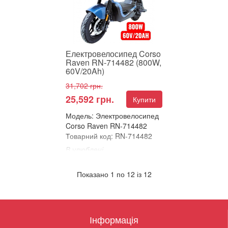
Пропонуємо вашій увазі&...
Електровелосипед Corso
Raven RN-714482 (800W,
60V/20Ah)
31,702 грн.
25,592 грн.
Купити
Модель: Электровелосипед
Corso Raven RN-714482
Товарний код: RN-714482
В улюблені
Порівняти
Показано 1 по 12 із 12
ЕЛЕКТРОВЕЛОСИПЕД
CORSO RAVEN –
ПОТУЖНИЙ, ЕЛЕГАНТНИЙ
ТА ТЕХНОЛОГІЧНИЙ!
Пропонуємо вашій увазі&...
Інформація