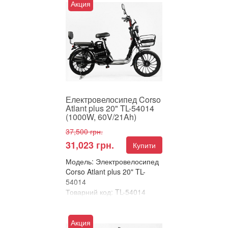
Акция
ЕЛЕКТРОВЕЛОСИПЕД
CORSO ATLANT PLUS 20" –
НАДІЙНИЙ ТА ПОТУЖНИЙ
АТЛАНТ У СВІТІ
КОМПАКТНИХ ЕЛЕКТРОБ...
Електровелосипед Corso
Atlant plus 20" TL-54014
(1000W, 60V/21Ah)
37,500 грн.
31,023 грн.
Купити
Модель: Электровелосипед
Corso Atlant plus 20" TL-
54014
Товарний код: TL-54014
В улюблені
Порівняти
Акция