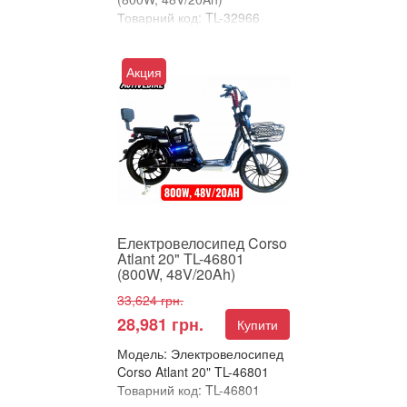
Товарний код: TL-32966
В улюблені
Порівняти
Акция
ЕЛЕКТРОВЕЛОСИПЕД
CORSO ATLANT 20" –
НАДІЙНА КЛАСИКА ТА
ТЕХНОЛОГІЇ В КОМПАКТІ!
Пропонуємо унів...
Електровелосипед Corso
Atlant 20" TL-46801
(800W, 48V/20Ah)
33,624 грн.
28,981 грн.
Купити
Модель: Электровелосипед
Corso Atlant 20" TL-46801
Товарний код: TL-46801