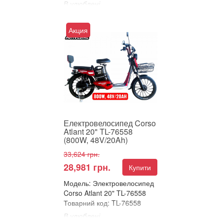
В улюблені
Порівняти
ЕЛЕКТРОВЕЛОСИПЕД
Акция
CORSO ATLANT 20" –
НАДІЙНА КЛАСИКА ТА
ТЕХНОЛОГІЇ В КОМПАКТІ!
Пропонуємо унів...
Електровелосипед Corso
Atlant 20" TL-76558
(800W, 48V/20Ah)
33,624 грн.
28,981 грн.
Купити
Модель: Электровелосипед
Corso Atlant 20" TL-76558
Товарний код: TL-76558
В улюблені