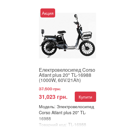
Порівняти
ЕЛЕКТРОВЕЛОСИПЕД
Акция
CORSO ATLANT 20" –
НАДІЙНА КЛАСИКА ТА
ТЕХНОЛОГІЇ В КОМПАКТІ!
Пропонуємо унів...
Електровелосипед Corso
Atlant plus 20" TL-16988
(1000W, 60V/21Ah)
37,500 грн.
31,023 грн.
Купити
Модель: Электровелосипед
Corso Atlant plus 20" TL-
16988
Товарний код: TL-16988
В улюблені