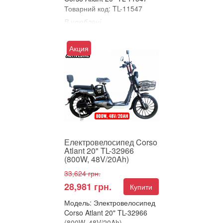
Товарний код: TL-11547
В улюблені
Порівняти
ЕЛЕКТРОВЕЛОСИПЕД
Акция
CORSO ATLANT 20" –
НАДІЙНА КЛАСИКА ТА
ТЕХНОЛОГІЇ В КОМПАКТІ!
Пропонуємо унів...
Електровелосипед Corso
Atlant 20" TL-32966
(800W, 48V/20Ah)
33,624 грн.
28,981 грн.
Купити
Модель: Электровелосипед
Corso Atlant 20" TL-32966
(800W, 48V/20Ah)