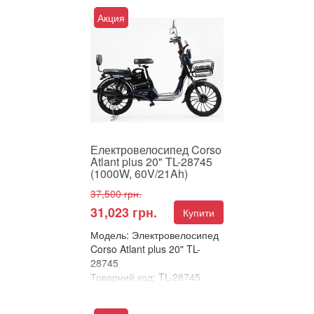
Порівняти
Акция
ЕЛЕКТРОВЕЛОСИПЕД
CORSO ATLANT PLUS 20" –
НАДІЙНИЙ ТА ПОТУЖНИЙ
АТЛАНТ У СВІТІ
КОМПАКТНИХ ЕЛЕКТРОБ...
Електровелосипед Corso
Atlant plus 20" TL-28745
(1000W, 60V/21Ah)
37,500 грн.
31,023 грн.
Купити
Модель: Электровелосипед
Corso Atlant plus 20" TL-
28745
Товарний код: TL-28745
В улюблені
Порівняти