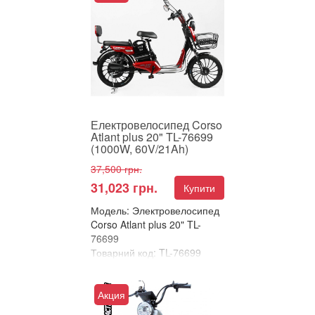
ЕЛЕКТРОВЕЛОСИПЕД
CORSO ATLANT PLUS 20" –
НАДІЙНИЙ ТА ПОТУЖНИЙ
АТЛАНТ У СВІТІ
КОМПАКТНИХ ЕЛЕКТРОБ...
Електровелосипед Corso
Atlant plus 20" TL-76699
(1000W, 60V/21Ah)
37,500 грн.
31,023 грн.
Купити
Модель: Электровелосипед
Corso Atlant plus 20" TL-
76699
Товарний код: TL-76699
В улюблені
Порівняти
Акция
ЕЛЕКТРОВЕЛОСИПЕД