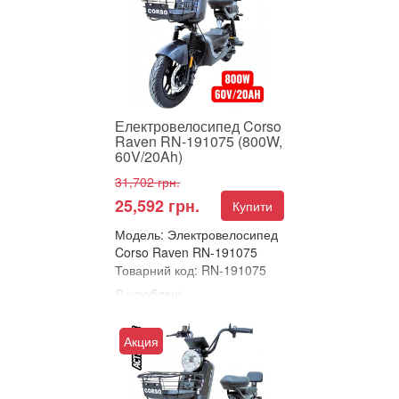
ТА ТЕХНОЛОГІЧНИЙ!
Пропонуємо вашій увазі&...
Електровелосипед Corso
Raven RN-191075 (800W,
60V/20Ah)
31,702 грн.
25,592 грн.
Купити
Модель: Электровелосипед
Corso Raven RN-191075
Товарний код: RN-191075
В улюблені
Порівняти
ЕЛЕКТРОВЕЛОСИПЕД
Акция
CORSO RAVEN –
ПОТУЖНИЙ, ЕЛЕГАНТНИЙ
ТА ТЕХНОЛОГІЧНИЙ!