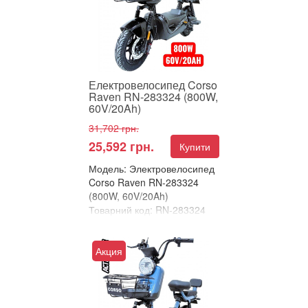
Пропонуємо вашій увазі&...
Електровелосипед Corso
Raven RN-283324 (800W,
60V/20Ah)
31,702 грн.
25,592 грн.
Купити
Модель: Электровелосипед
Corso Raven RN-283324
(800W, 60V/20Ah)
Товарний код: RN-283324
В улюблені
Порівняти
Акция
ЕЛЕКТРОВЕЛОСИПЕД
CORSO RAVEN –
ПОТУЖНИЙ, ЕЛЕГАНТНИЙ
ТА ТЕХНОЛОГІЧНИЙ!