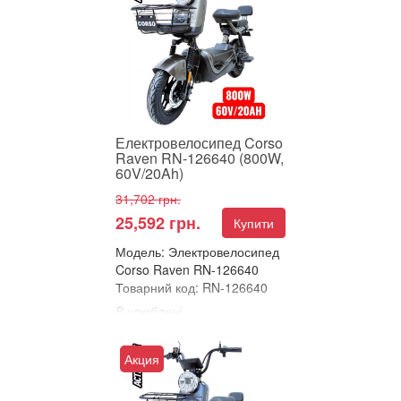
CORSO ATLANT PLUS 20" –
НАДІЙНИЙ ТА ПОТУЖНИЙ
АТЛАНТ У СВІТІ
КОМПАКТНИХ ЕЛЕКТРОБ...
Електровелосипед Corso
Raven RN-126640 (800W,
60V/20Ah)
31,702 грн.
25,592 грн.
Купити
Модель: Электровелосипед
Corso Raven RN-126640
Товарний код: RN-126640
В улюблені
Порівняти
ЕЛЕКТРОВЕЛОСИПЕД
Акция
CORSO RAVEN –
ПОТУЖНИЙ, ЕЛЕГАНТНИЙ