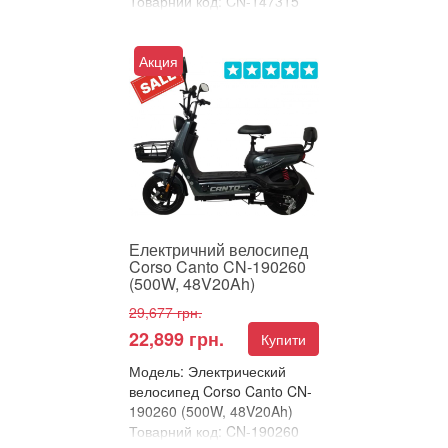
Товарний код: CN-147315
В улюблені
Порівняти
Акция
Електричний велосипед
Corso Canto – потужність і
комфорт у кожній поїздці
Corso Canto – ц...
Електричний велосипед
Corso Canto CN-190260
(500W, 48V20Ah)
29,677 грн.
22,899 грн.
Купити
Модель: Электрический
велосипед Corso Canto CN-
190260 (500W, 48V20Ah)
Товарний код: CN-190260