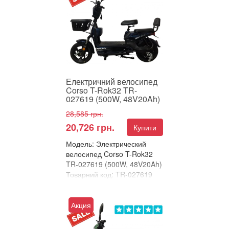
Corso T-Rok32 – комфорт і
потужність в одній моделі
Corso T-Rok32 – це суча...
Електричний велосипед
Corso T-Rok32 TR-
027619 (500W, 48V20Ah)
28,585 грн.
20,726 грн.
Купити
Модель: Электрический
велосипед Corso T-Rok32
TR-027619 (500W, 48V20Ah)
Товарний код: TR-027619
В улюблені
Порівняти
Акция
Електричний велосипед
Corso T-Rok32 – комфорт і