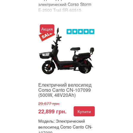
электрический Corso Storm
E-2500 Trail SR-60515
Товарний код: SR-60515
В улюблені
Акция
Порівняти
⚡ ДІРТБАЙК ЕЛЕКТРИЧНИЙ
CORSO STORM E-2500
TRAIL – НЕСКОРЕНИЙ
ШТОРМ ДЛЯ БЕЗДОРІЖЖЯ!
⚡ Corso Storm ...
Електричний велосипед
Corso Canto CN-107099
(500W, 48V20Ah)
29,677 грн.
22,899 грн.
Купити
Модель: Электрический
велосипед Corso Canto CN-
107099