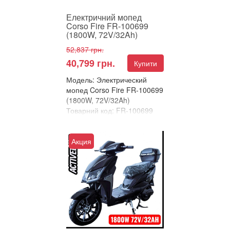
Електричний мопед
Corso Fire FR-100699
(1800W, 72V/32Ah)
52,837 грн.
40,799 грн.
Купити
Модель: Электрический
мопед Corso Fire FR-100699
(1800W, 72V/32Ah)
Товарний код: FR-100699
В улюблені
Порівняти
Акция
ЕЛЕКТРИЧНИЙ МОПЕД
CORSO FIRE – ПОВНА
ВЛАДА НА ДОРОЗІ!
Зустрічайте новий стандарт
інтелектуальної ...