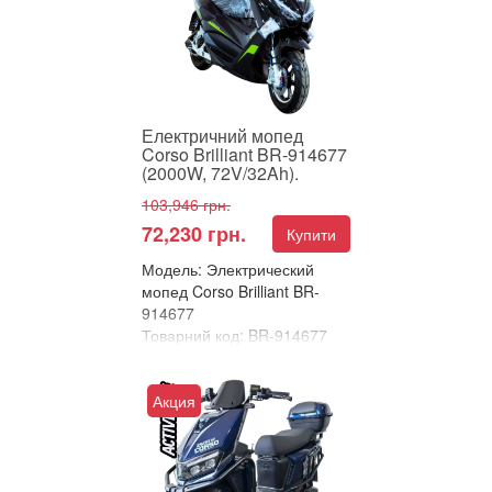
Corso T-Rok32 – це суча...
Електричний мопед
Corso Brilliant BR-914677
(2000W, 72V/32Ah).
103,946 грн.
72,230 грн.
Купити
Модель: Электрический
мопед Corso Brilliant BR-
914677
Товарний код: BR-914677
В улюблені
Порівняти
Акция
Електричний мопед Corso
Brilliant – потужність 2000W
для максимальної свободи!
Corso Brilliant&nb...