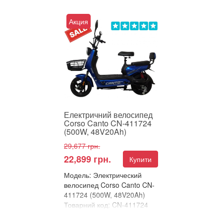
В улюблені
Порівняти
Акция
Електричний велосипед
Corso Canto – потужність і
комфорт у кожній поїздці
Corso Canto – ц...
Електричний велосипед
Corso Canto CN-411724
(500W, 48V20Ah)
29,677 грн.
22,899 грн.
Купити
Модель: Электрический
велосипед Corso Canto CN-
411724 (500W, 48V20Ah)
Товарний код: CN-411724
В улюблені