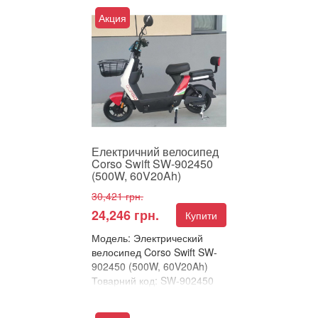
Порівняти
Акция
Електричний велосипед
Corso Canto – потужність і
комфорт у кожній поїздці
Corso Canto – ц...
Електричний велосипед
Corso Swift SW-902450
(500W, 60V20Ah)
30,421 грн.
24,246 грн.
Купити
Модель: Электрический
велосипед Corso Swift SW-
902450 (500W, 60V20Ah)
Товарний код: SW-902450
В улюблені
Порівняти