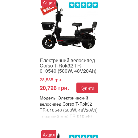
Акция
Електричний велосипед
Corso Swift (500W,
60V/20Ah) – це ідеальний
вибір для тих, хто шукає
зручний, ...
Електричний велосипед
Corso T-Rok32 TR-
010540 (500W, 48V20Ah)
28,585 грн.
20,726 грн.
Купити
Модель: Электрический
велосипед Corso T-Rok32
TR-010540 (500W, 48V20Ah)
Товарний код: TR-010540
В улюблені
Порівняти
Акция