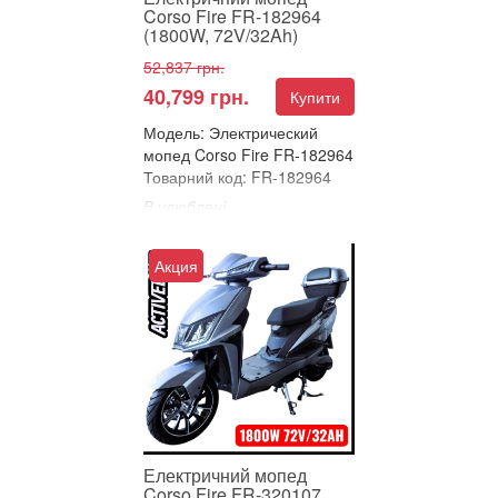
Corso Fire FR-182964
(1800W, 72V/32Ah)
52,837 грн.
40,799 грн.
Купити
Модель: Электрический
мопед Corso Fire FR-182964
Товарний код: FR-182964
В улюблені
Порівняти
ЕЛЕКТРИЧНИЙ МОПЕД
Акция
CORSO FIRE – ПОВНА
ВЛАДА НА ДОРОЗІ!
Зустрічайте новий стандарт
інтелектуальної ...
Електричний мопед
Corso Fire FR-320107