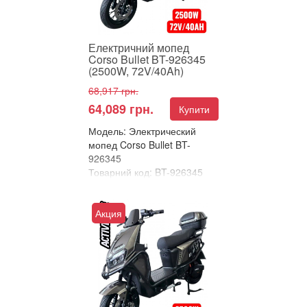
⚡ Corso Bullet...
Електричний мопед
Corso Bullet BT-926345
(2500W, 72V/40Ah)
68,917 грн.
64,089 грн.
Купити
Модель: Электрический
мопед Corso Bullet BT-
926345
Товарний код: BT-926345
В улюблені
Порівняти
Акция
⚡ ЕЛЕКТРИЧНИЙ
ВЕЛОСИПЕД CORSO
BULLET – 2500 Вт
ПОТУЖНОСТІ ТА
РЕКОРДНИЙ ЗАПАС ХОДУ!
⚡ Corso Bullet...