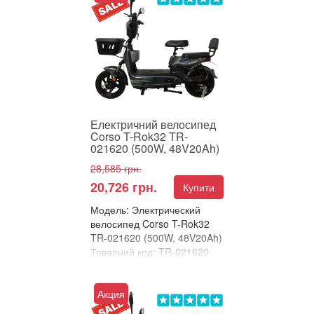
Електричний велосипед
Corso T-Rok32 – комфорт і
потужність в одній моделі
Corso T-Rok32 – це суча...
Електричний велосипед
Corso T-Rok32 TR-
021620 (500W, 48V20Ah)
28,585 грн.
20,726 грн.
Купити
Модель: Электрический
велосипед Corso T-Rok32
TR-021620 (500W, 48V20Ah)
Товарний код: TR-021620
В улюблені
Порівняти
Акция
Електричний велосипед