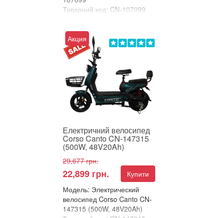
Товарний код: CN-107099
В улюблені
Порівняти
Акция
Електричний велосипед
Corso Canto – потужність і
комфорт у кожній поїздці
Corso Canto – ц...
Електричний велосипед
Corso Canto CN-147315
(500W, 48V20Ah)
29,677 грн.
22,899 грн.
Купити
Модель: Электрический
велосипед Corso Canto CN-
147315 (500W, 48V20Ah)