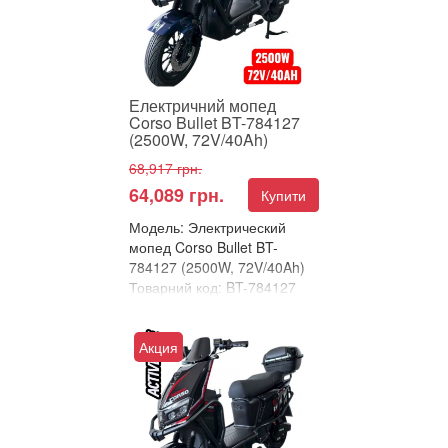
Електричний мопед
Corso Bullet BT-784127
(2500W, 72V/40Ah)
68,917 грн.
64,089 грн.
Купити
Модель: Электрический
мопед Corso Bullet BT-
784127 (2500W, 72V/40Ah)
Товарний код: BT-784127
В улюблені
Порівняти
Акция
⚡ ЕЛЕКТРИЧНИЙ
ВЕЛОСИПЕД CORSO
BULLET – 2500 Вт
ПОТУЖНОСТІ ТА
РЕКОРДНИЙ ЗАПАС ХОДУ!