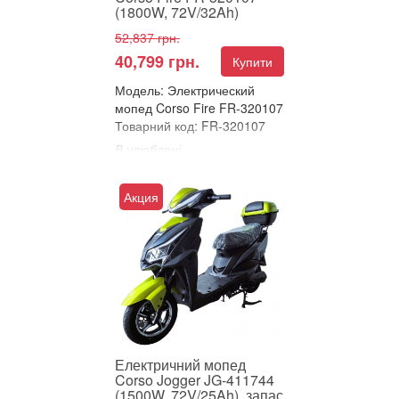
(1800W, 72V/32Ah)
52,837 грн.
40,799 грн.
Купити
Модель: Электрический
мопед Corso Fire FR-320107
Товарний код: FR-320107
В улюблені
Порівняти
ЕЛЕКТРИЧНИЙ МОПЕД
Акция
CORSO FIRE – ПОВНА
ВЛАДА НА ДОРОЗІ!
Зустрічайте новий стандарт
інтелектуальної ...
Електричний мопед
Corso Jogger JG-411744
(1500W, 72V/25Ah), запас