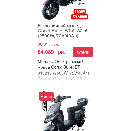
⚡ Corso Bullet...
Електричний мопед
Corso Bullet BT-813216
(2500W, 72V/40Ah)
68,917 грн.
64,089 грн.
Купити
Модель: Электрический
мопед Corso Bullet BT-
813216 (2500W, 72V/40Ah)
Товарний код: BT-813216
В улюблені
Порівняти
Акция
⚡ ЕЛЕКТРИЧНИЙ
ВЕЛОСИПЕД CORSO
BULLET – 2500 Вт
ПОТУЖНОСТІ ТА
РЕКОРДНИЙ ЗАПАС ХОДУ!