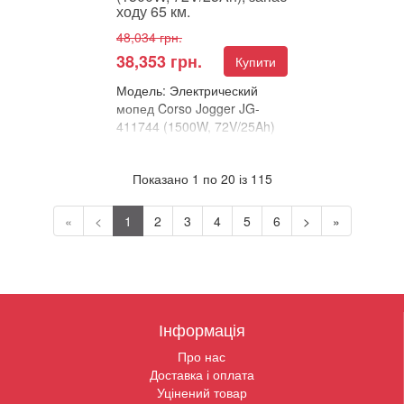
ходу 65 км.
48,034 грн.
38,353 грн.
Купити
Модель: Электрический
мопед Corso Jogger JG-
411744 (1500W, 72V/25Ah)
В улюблені
Порівняти
Показано 1 по 20 із 115
Електричний мопед Corso
Jogger – сучасний
«
<
1
2
3
4
5
6
>
»
транспорт для комфортної
їзди Шукаєте надійний еле...
Інформація
Про нас
Доставка і оплата
Уцінений товар