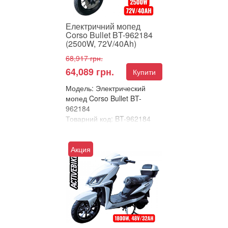
Електричний мопед
Corso Bullet BT-962184
(2500W, 72V/40Ah)
68,917 грн.
64,089 грн.
Купити
Модель: Электрический
мопед Corso Bullet BT-
962184
Товарний код: BT-962184
В улюблені
Порівняти
Акция
⚡ ЕЛЕКТРИЧНИЙ
ВЕЛОСИПЕД CORSO
BULLET – 2500 Вт
ПОТУЖНОСТІ ТА
РЕКОРДНИЙ ЗАПАС ХОДУ!
⚡ Corso Bullet...