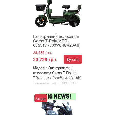
потужність в одній моделі
Corso T-Rok32 – це суча...
Електричний велосипед
Corso T-Rok32 TR-
085517 (500W, 48V20Ah)
28,585 грн.
20,726 грн.
Купити
Модель: Электрический
велосипед Corso T-Rok32
TR-085517 (500W, 48V20Ah)
Товарний код: TR-085517
В улюблені
Порівняти
Акция
Електричний велосипед
Corso T-Rok32 – комфорт і
потужність в одній моделі