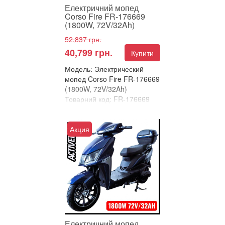
Електричний мопед
Corso Fire FR-176669
(1800W, 72V/32Ah)
52,837 грн.
40,799 грн.
Купити
Модель: Электрический
мопед Corso Fire FR-176669
(1800W, 72V/32Ah)
Товарний код: FR-176669
В улюблені
Порівняти
Акция
ЕЛЕКТРИЧНИЙ МОПЕД
CORSO FIRE – ПОВНА
ВЛАДА НА ДОРОЗІ!
Зустрічайте новий стандарт
інтелектуальної ...
Електричний мопед