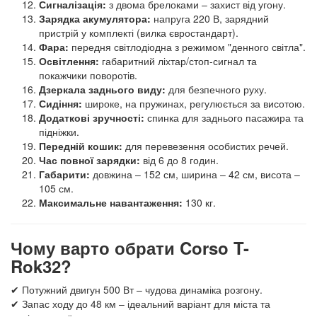
Сигналізація:
з двома брелоками – захист від угону.
Зарядка акумулятора:
напруга 220 В, зарядний
пристрій у комплекті (вилка євростандарт).
Фара:
передня світлодіодна з режимом "денного світла".
Освітлення:
габаритний ліхтар/стоп-сигнал та
покажчики поворотів.
Дзеркала заднього виду:
для безпечного руху.
Сидіння:
широке, на пружинах, регулюється за висотою.
Додаткові зручності:
спинка для заднього пасажира та
підніжки.
Передній кошик:
для перевезення особистих речей.
Час повної зарядки:
від 6 до 8 годин.
Габарити:
довжина – 152 см, ширина – 42 см, висота –
105 см.
Максимальне навантаження:
130 кг.
Чому варто обрати Corso T-
Rok32?
✔ Потужний двигун 500 Вт – чудова динаміка розгону.
✔ Запас ходу до 48 км – ідеальний варіант для міста та