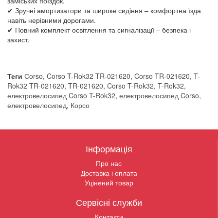
заміських поїздок.
✔ Зручні амортизатори та широке сидіння – комфортна їзда
навіть нерівними дорогами.
✔ Повний комплект освітлення та сигналізації – безпека і
захист.
Теги
Сorso
,
Corso T-Rok32 TR-021620
,
Corso TR-021620
,
T-
Rok32 TR-021620
,
TR-021620
,
Corso T-Rok32
,
T-Rok32
,
електровелосипед Corso T-Rok32
,
електровелосипед Corso
,
електровелосипед
,
Корсо
Інформація
Про нас
Доставка і оплата
Уцінений товар
Сервісні служби
Контакти