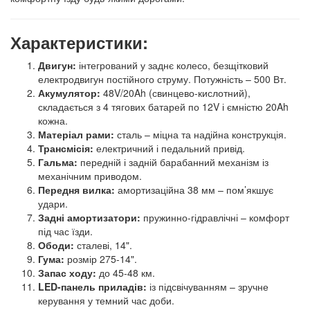
Характеристики:
Двигун:
інтегрований у заднє колесо, безщітковий
електродвигун постійного струму. Потужність – 500 Вт.
Акумулятор:
48V/20Ah (свинцево-кислотний),
складається з 4 тягових батарей по 12V і ємністю 20Ah
кожна.
Матеріал рами:
сталь – міцна та надійна конструкція.
Трансмісія:
електричний і педальний привід.
Гальма:
передній і задній барабанний механізм із
механічним приводом.
Передня вилка:
амортизаційна 38 мм – пом’якшує
удари.
Задні амортизатори:
пружинно-гідравлічні – комфорт
під час їзди.
Ободи:
сталеві, 14".
Гума:
розмір 275-14".
Запас ходу:
до 45-48 км.
LED-панель приладів:
із підсвічуванням – зручне
керування у темний час доби.