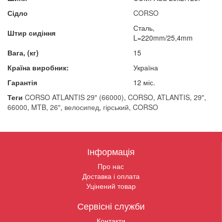
Сідло
CORSO
Сталь,
Штир сидіння
L=220mm/25,4mm
Вага, (кг)
15
Країна виробник:
Україна
Гарантія
12 міс.
Теги
CORSO ATLANTIS 29" (66000)
,
CORSO
,
ATLANTIS
,
29"
,
66000
,
MTB
,
26"
,
велосипед
,
гірський
,
CORSO
Інформація
Про нас
Доставка і оплата
Уцінений товар
Сервісні служби
Контакти