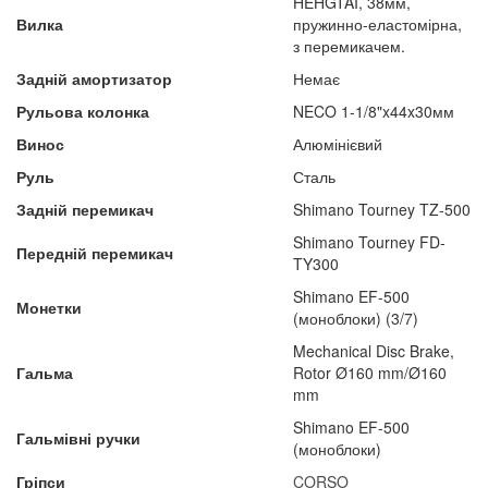
HEHGTAI, 38мм,
Вилка
пружинно-еластомірна,
з перемикачем.
Задній амортизатор
Немає
Рульова колонка
NECO 1-1/8"x44x30мм
Винос
Алюмінієвий
Руль
Сталь
Задній перемикач
Shimano Tourney TZ-500
Shimano Tourney FD-
Передній перемикач
TY300
Shimano EF-500
Монетки
(моноблоки) (3/7)
Mechanical Disc Brake,
Гальма
Rotor Ø160 mm/Ø160
mm
Shimano EF-500
Гальмівні ручки
(моноблоки)
Гріпси
CORSO