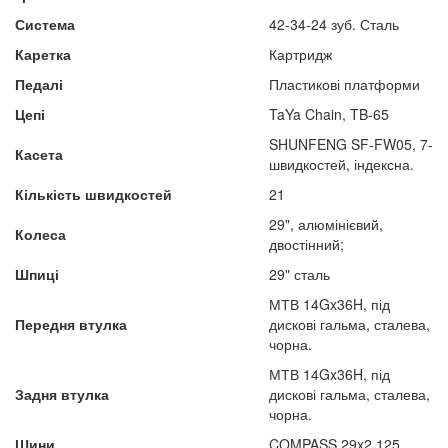
Система
42-34-24 зуб. Сталь
Каретка
Картридж
Педалі
Пластикові платформи
Цепі
TaYa Chain, TB-65
SHUNFENG SF-FW05, 7-
Касета
швидкостей, індексна.
Кількість швидкостей
21
29", алюмінієвий,
Колеса
двостінний;
Шпиці
29" сталь
МТВ 14Gx36H, під
Передня втулка
дискові гальма, сталева,
чорна.
МТВ 14Gx36H, під
Задня втулка
дискові гальма, сталева,
чорна.
Шини
COMPASS 29x2.125.