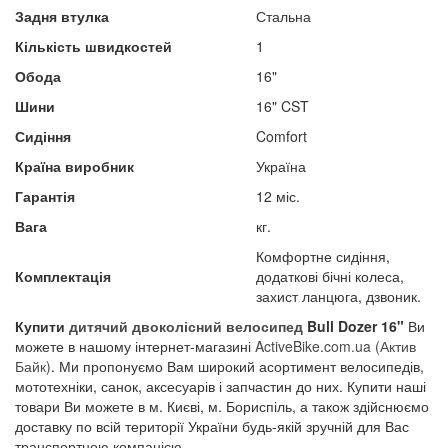
Задня втулка
Стальна
Кількість швидкостей
1
Обода
16"
Шини
16" CST
Сидіння
Comfort
Країна виробник​
Україна
Гарантія
12 міс.
Вага
кг.
Комфортне сидіння,
Комплектація
додаткові бічні колеса,
захист ланцюга, дзвоник.
Купити
дитячий двоколісний велосипед
Bull
Dozer
16"
Ви
можете в нашому інтернет-магазині
A
ctiveBike.com.ua
(Актив
Байк)
. Ми пропонуємо Вам широкий асортимент велосипедів,
мототехніки, санок, аксесуарів і запчастин до них. Купити наші
товари Ви можете в м. Києві, м. Бориспіль, а також здійснюємо
доставку по всій території України будь-якій зручній для Вас
транспортною компанією.