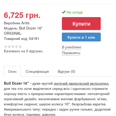
6,725 грн.
На складі
Виробник
Ardis
Модель: Bull Dozer 16"
ORIGINAL.
Купити в 1 клік
Товарний код: 04181
В улюблені
Базовано на 0 відгуках.
Порівняти
Опис
Специфікація
Відгуки (0)
Bull
Dozer
16" -
дуже крутий
дитячий двоколісний велосипед
,
для тих хто хоче виділитися серед всіх і одночасно отримати
хорошу якість з прекрасними характеристиками: неповторний
агресивний дизайн; ексклюзивне матове фарбування; м'яке,
комфортне сидіння; широкі колеса 16"; безрізьбова каретка
Американського типу; переднє і заднє ручне гальмо, додаткові
бічні колеса; підніжка; дзвоник.