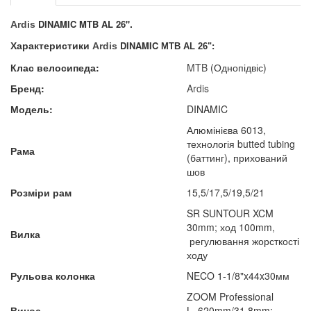
.
DINAMIC MTB AL 26"
Ardis
Характеристики
DINAMIC
:
Ardis
MTB AL 26"
Клас велосипеда:
MTB
(Однопідвіс)
Бренд:
Ardis
Модель:
DINAMIC
Алюмінієва 6013,
технологія butted tubing
Рама
(баттинг), прихований
шов
Розміри рам
15,5/17,5/19,5/21
SR SUNTOUR XCM
30mm; ход 100mm,
Вилка
регулювання жорсткості
ходу
Рульова колонка
NECO 1-1/8"x44x30мм
ZOOM Professional
Винос
L=620mm/31,8mm;