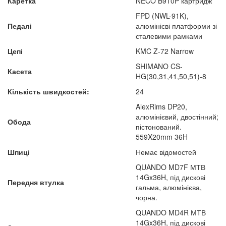
Каретка
NECO B910P картридж
FPD (NWL-91K),
Педалі
алюмінієві платформи зі
сталевими рамками
Цепі
KMC Z-72 Narrow
SHIMANO CS-
Касета
HG(30,31,41,50,51)-8
Кількість швидкостей:
24
AlexRims DP20,
алюмінієвий, двостінний;
Обода
пістонований.
559X20mm 36H
Шпиці
Немає відомостей
QUANDO MD7F МТВ
14Gx36H, під дискові
Передня втулка
гальма, алюмінієва,
чорна.
QUANDO MD4R МТВ
14Gx36H, під дискові