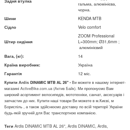
Задня втулка
гальма, алюмінієва,
чорна.
Шини
KENDA MTB
Сідло
Velo comfort
ZOOM Professional
Штир сидіння
L=300mm; Ø31,6mm ;
алюмінієвий
Вага, (кг):
14
Країна виробник:
Україна
Гарантія
12 міс.
Купити
DINAMIC MTB AL 26"
-
Ви можете в нашому інтернет-
Ardis
магазині
A
ctiveBike.com.ua
(Актив Байк)
. Ми пропонуємо Вам
широкий асортимент велосипедів, мототехніки, санчат, аксесуарів і
запчастин до них. Купити наші товари Ви можете в м.Києві, м
Бориспіль , а також здійснюємо доставку по всій території України
будь-якій зручній для Вас транспортною компанією.
Теги
Ardis DINAMIC MTB AL 26"
,
Ardis DINAMIC
,
Ardis
,