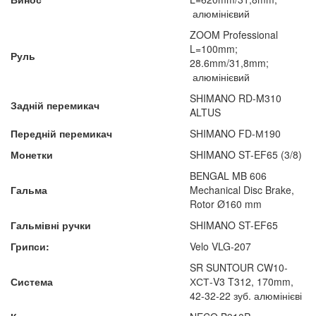
алюмінієвий
ZOOM Professional
L=100mm;
Руль
28.6mm/31,8mm;
алюмінієвий
SHIMANO RD-M310
Задній перемикач
ALTUS
Передній перемикач
SHIMANO FD-М190
Монетки
SHIMANO ST-EF65 (3/8)
BENGAL MB 606
Гальма
Mechanical Disc Brake,
Rotor Ø160 mm
Гальмівні ручки
SHIMANO ST-EF65
Грипси:
Velo VLG-207
SR SUNTOUR CW10-
Система
ХСТ-V3 T312, 170mm,
42-32-22 зуб. алюмінієві