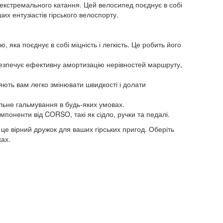
 екстремального катання. Цей велосипед поєднує в собі
х ентузіастів гірського велоспорту.
ка поєднує в собі міцність і легкість. Це робить його
зпечує ефективну амортизацію нерівностей маршруту,
ють вам легко змінювати швидкості і долати
льне гальмування в будь-яких умовах.
омпоненти від CORSO, такі як сідло, ручки та педалі.
це вірний дружок для ваших гірських пригод. Оберіть
ах.