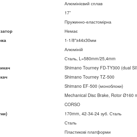
Алюмінієвий сплав
17”
Пружинно-еластомірна
изатор
Немає
нка
1-1/8"x44x30мм
Алюміній
Сталь, L=580mm/25,4mm
микач
Shimano Tourney FD-TY300 (dual SIS
икач
Shimano Tourney TZ-500
Shimano EF-500 (моноблоки)
Mechanical Disc Brake, Rotor Ø160
CORSO
уни)
170mm, 42-34-24 зуб. Сталь
Сталь
Пластикові платформи