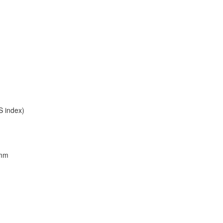
 index)
 mm