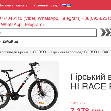
Доставка і оплата
Уцінений товар
7)7046110 (Viber, WhatsApp, Telegram) +38(093)6221
, WhatsApp, Telegram)
По
р,
велосипед
елосипеди гірські
CORSO
Гірський велосипед CORSO HI RACE
Гірський
HI RACE 
9,495 грн.
7,378 грн.