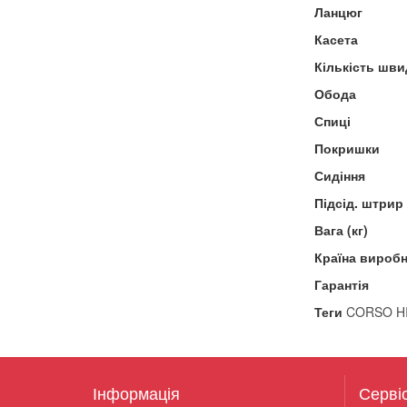
Ланцюг
Касета
Кількість шви
Обода
Спиці
Покришки
Сидіння
Підсід. штрир
Вага (кг)
Країна вироб
Гарантія
Теги
CORSO HI
Інформація
Серві