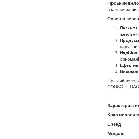
Гірський вело
вражаючий дизай
Основні перев
Легка та
ідеальним
Продума
даруючи 
Надійна 
різномані
Ефективн
Високоя
Гірський велос
CORSO HI RACE
Характеристи
Клас велосип
Бренд
Модель