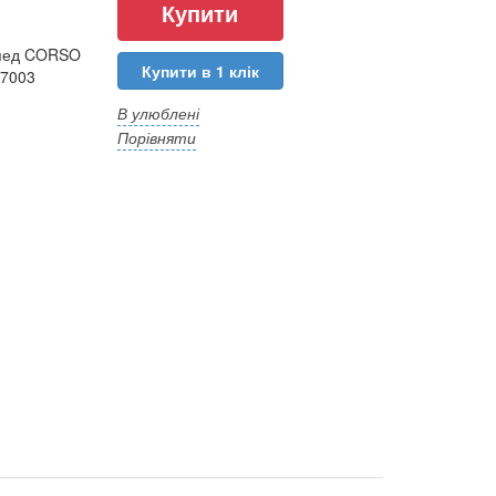
ипед CORSO
Купити в 1 клік
27003
В улюблені
Порівняти