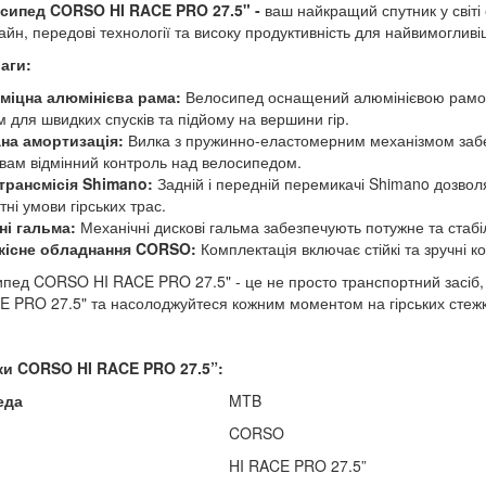
сипед CORSO HI RACE PRO 27.5" -
ваш найкращий спутник у світі
н, передові технології та високу продуктивність для найвимогливіши
аги:
 міцна алюмінієва рама:
Велосипед оснащений алюмінієвою рамою, я
 для швидких спусків та підйому на вершини гір.
на амортизація:
Вилка з пружинно-еластомерним механізмом забе
вам відмінний контроль над велосипедом.
трансмісія Shimano:
Задній і передній перемикачі Shimano дозволя
тні умови гірських трас.
і гальма:
Механічні дискові гальма забезпечують потужне та стабі
кісне обладнання CORSO:
Комплектація включає стійкі та зручні к
ипед CORSO HI RACE PRO 27.5" - це не просто транспортний засіб, 
 PRO 27.5" та насолоджуйтеся кожним моментом на гірських стежк
ки CORSO HI RACE PRO
27.5”:
еда
MTB
CORSO
HI RACE PRO 27.5”