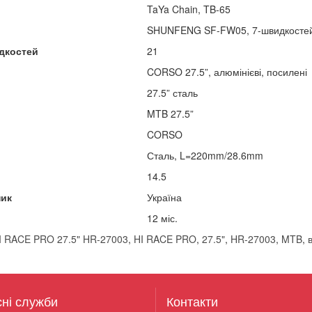
TaYa Chain, TB-65
SHUNFENG SF-FW05, 7-швидкостей,
дкостей
21
CORSO 27.5”, алюмінієві, посилені
27.5” сталь
MTB 27.5”
CORSO
Сталь, L=220mm/28.6mm
14.5
ник
Україна
12 міс.
 RACE PRO 27.5" HR-27003
,
HI RACE PRO
,
27.5"
,
HR-27003
,
MTB
,
сні служби
Контакти