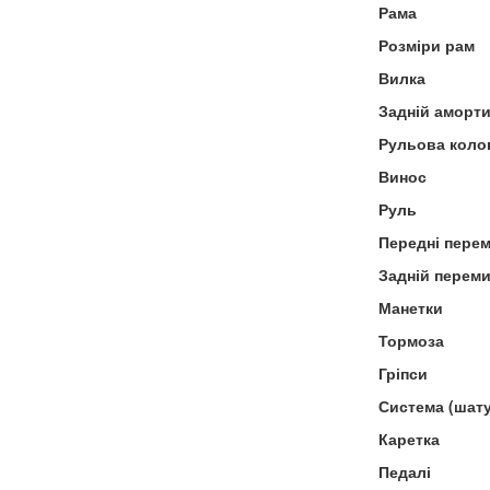
Рама
Розміри рам
Вилка
Задній аморт
Рульова коло
Винос
Руль
Передні пере
Задній перем
Манетки
Тормоза
Гріпси
Система (шат
Каретка
Педалі