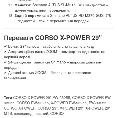
Манетки:
Shimano ALTUS SL-M315, 3x8 швидкостей –
зручне управління передачами.
Задній перемикач:
Shimano ALTUS RD-M370-SGS, 7/8
швидкостей – точне перемикання передач.
Переваги CORSO X-POWER 29"
✔ Великі 29" колеса – стабільність та плавність ходу.
✔ Амортизаційна вилка ZOOM – комфортна їзда навіть по
нерівній дорозі.
✔ 24-швидкісна трансмісія Shimano – широкий діапазон
передач.
✔ Дискові гальма ZOOM – безпечне та ефективне
гальмування.
Теги
CORSO X-POWER 29" PW-93255
,
CORSO X-POWER PW-
93255
,
CORSO PW-93255
,
X-POWER PW-93255
,
PW-93255
,
CORSO X-POWER
,
CORSO 29"
,
X-POWER 29"
,
X-POWER
,
29"
,
MTB
,
велосипед
,
гірський
,
CORSO