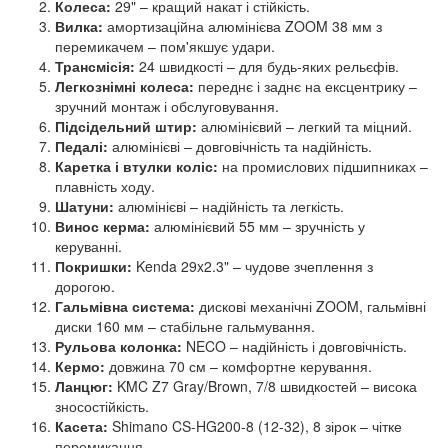
Колеса:
29" – кращий накат і стійкість.
Вилка:
амортизаційна алюмінієва ZOOM 38 мм з
перемикачем – пом'якшує удари.
Трансмісія:
24 швидкості – для будь-яких рельєфів.
Легкознімні колеса:
переднє і заднє на ексцентрику –
зручний монтаж і обслуговування.
Підсідельний штир:
алюмінієвий – легкий та міцний.
Педалі:
алюмінієві – довговічність та надійність.
Каретка і втулки коліс:
на промислових підшипниках –
плавність ходу.
Шатуни:
алюмінієві – надійність та легкість.
Винос керма:
алюмінієвий 55 мм – зручність у
керуванні.
Покришки:
Kenda 29x2.3" – чудове зчеплення з
дорогою.
Гальмівна система:
дискові механічні ZOOM, гальмівні
диски 160 мм – стабільне гальмування.
Рульова колонка:
NECO – надійність і довговічність.
Кермо:
довжина 70 см – комфортне керування.
Ланцюг:
KMC Z7 Gray/Brown, 7/8 швидкостей – висока
зносостійкість.
Касета:
Shimano CS-HG200-8 (12-32), 8 зірок – чітке
перемикання.