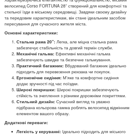
велосипед Corso FORTUNA 28” створений для комфортної та
стильної їзди в міському середовищі. Завдяки своєму дизайну
та передовим характеристикам, він стане ідеальним засобом
пересування для сучасного жителя міста.
Основні характеристики:
Стальна рама 20”:
Легка, але міцна стальна рама
забезпечує стабільність та довгий термін служби.
Механічні гальма:
Ефективні механічні гальма
забезпечують швидке та безпечне гальмування.
Практичний багажник:
Вбудований багажник ідеально
підходить для перевезення рюкзака чи покупок.
Ергономічне сидіння:
М'яке та комфортне сидіння
додає зручності під час поїздки.
Широкі покришки:
Широкі покришки забезпечують
стійкість та зчеплення з різними дорожніми покриттями.
Стильний дизайн:
Сучасний вигляд та уважно
підібрана кольорова гамма роблять велосипед відмінним
елементом вашого образу.
Додаткові переваги:
Легкість у керуванні:
Ідеально підходить для міського