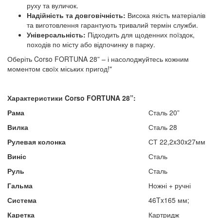
руху та вуличок.
Надійність та довговічність:
Висока якість матеріалів
та виготовлення гарантують тривалий термін служби.
Універсальність:
Підходить для щоденних поїздок,
походів по місту або відпочинку в парку.
Оберіть Corso FORTUNA 28” – і насолоджуйтесь кожним
моментом своїх міських пригод!"
Характеристики
Corso FORTUNA
28”:
Рама
Сталь 20”
Вилка
Сталь 28
Рулевая колонка
СТ 22,2x30x27мм
Виніс
Сталь
Руль
Сталь
Гальма
Ножні + ручні
Система
46Tx165 мм;
Каретка
Картридж