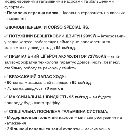
модернізованими гальмівними насосами та збільшеними
супортами
•
Посилена передня вилка
– ідеальна керованість на високих
швидкостях
КЛЮЧОВІ ПЕРЕВАГИ CORSO SPECIAL RS:
✅
ПОТУЖНИЙ БЕЗЩІТКОВИЙ ДВИГУН 2999W
– інтегрований
у заднє колесо, забезпечує неймовірне прискорення та
максимальну швидкість до
95 км/год
.
✅
ПРЕМІАЛЬНИЙ LiFePO4 АКУМУЛЯТОР 72V/50Ah
– літій-
залізо-фосфатна технологія гарантує довговічність, безпеку,
стабільну роботу та рекордну ємність.
✅
ВРАЖАЮЧИЙ ЗАПАС ХОДУ:
•
60 км
на максимальній швидкості
95 км/год
•
75 км
на швидкості
70 км/год
✅
МАКСИМАЛЬНА ШВИДКІСТЬ 95 км/год
– ви будете
попереду будь-якого трафіку.
✅
СПЕЦІАЛЬНА ПОСИЛЕНА ГАЛЬМІВНА СИСТЕМА:
•
Модернізовані гальмівні насоси
– миттєве реагування на
натискання
•
Збільшені передні та задні супорти
– максимальна