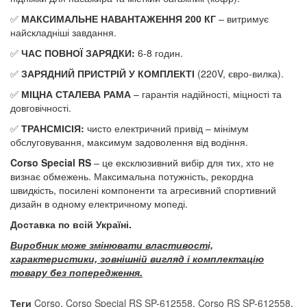
✅
МАКСИМАЛЬНЕ НАВАНТАЖЕННЯ 200 КГ
– витримує
найскладніші завдання.
✅
ЧАС ПОВНОЇ ЗАРЯДКИ:
6-8 годин.
✅
ЗАРЯДНИЙ ПРИСТРІЙ У КОМПЛЕКТІ
(220V, євро-вилка).
✅
МІЦНА СТАЛЕВА РАМА
– гарантія надійності, міцності та
довговічності.
✅
ТРАНСМІСІЯ:
чисто електричний привід – мінімум
обслуговування, максимум задоволення від водіння.
Corso Special RS
– це ексклюзивний вибір для тих, хто не
визнає обмежень. Максимальна потужність, рекордна
швидкість, посилені компоненти та агресивний спортивний
дизайн в одному електричному мопеді.
Доставка по всій Україні.
Виробник може змінювати властивості,
характеристики, зовнішній вигляд і комплектацію
товару без попередження.
Теги
Corso
,
Corso Special RS SP-612558
,
Corso RS SP-612558
,