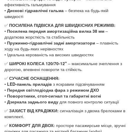
ефективність гальмування
•
Дискові гідравлічні гальма
– безпека на будь-якій
швидкості
✅
ПОСИЛЕНА ПІДВІСКА ДЛЯ ШВИДКІСНИХ РЕЖИМІВ:
•
Посилена передня амортизаційна вилка 38 мм
–
додаткова жорсткість та стабільність
•
Пружинно-гідравлічні задні амортизатори
– плавність
ходу на будь-яких нерівностях
• Ідеальна керованість на високих швидкостях
✅
ШИРОКІ КОЛЕСА 120/70-12"
– максимальне зчеплення з
дорогою, впевнені повороти та стійкість.
✅
СУЧАСНЕ ОСНАЩЕННЯ:
•
LED-панель приладів
з яскравим підсвічуванням
•
Передня світлодіодна фара з режимом ДХО
•
Поворотники, стоп-сигнал та габаритні вогні
•
Дзеркала заднього виду
для повного контролю ситуації
✅
ЗАХИСТ ВІД КРАДІЖКИ:
сигналізація з двома брелоками в
комплекті.
✅
КОМФОРТ ДЛЯ ДВОХ:
просторе пасажирське місце, зручні
підніжки для пасажира та місткий багажник (кофр).