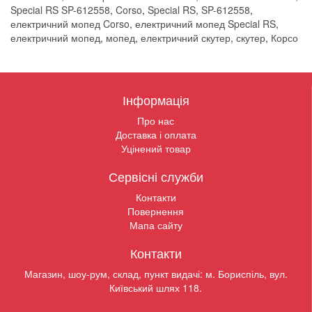
Special RS SP-612558
,
Corso
,
Special RS
,
SP-612558
,
електричний мопед Corso
,
електричний мопед Special RS
,
електричний мопед
,
мопед
,
електричний скутер
,
скутер
,
Корсо
Інформація
Про нас
Доставка і оплата
Уцінений товар
Сервісні служби
Контакти
Повернення
Мапа сайту
Контакти
Магазин, шоу-рум, склад, пункт видачі: м. Бориспіль, вул.
Київський шлях 118.