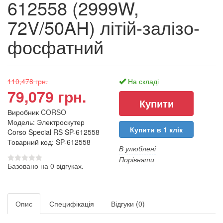
612558 (2999W,
72V/50AH) літій-залізо-
фосфатний
110,478 грн.
На складі
79,079 грн.
Виробник
CORSO
Модель: Электроскутер
Купити в 1 клік
Corso Special RS SP-612558
Товарний код: SP-612558
В улюблені
Порівняти
Базовано на 0 відгуках.
Опис
Специфікація
Відгуки (0)