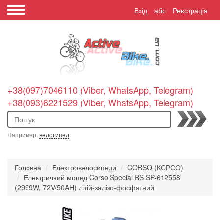
Вхід
або
Реєстрація
+38(097)7046110 (Viber, WhatsApp, Telegram)
+38(093)6221529 (Viber, WhatsApp, Telegram)
Пошук
Например,
велосипед
Головна
Електровелосипеди
CORSO (КОРСО)
Електричний мопед Corso Special RS SP-612558
(2999W, 72V/50AH) літій-залізо-фосфатний