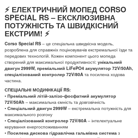
⚡ ЕЛЕКТРИЧНИЙ МОПЕД CORSO
SPECIAL RS – ЕКСКЛЮЗИВНА
ПОТУЖНІСТЬ ТА ШВИДКІСНИЙ
ЕКСТРИМ! ⚡
Corso Special RS
– це спеціальна швидкісна модель,
розроблена для справжніх поціновувачів екстремальної їзди та
передових технологій. Кожен компонент цього мопеда
створений для максимальної продуктивності:
унікальний
двигун 2999W, преміальний LiFePO4 акумулятор 72V/50Ah,
спеціалізований контролер 72V/80A
та посилена ходова
частина.
СПЕЦІАЛЬНІ МОДИФІКАЦІЇ RS:
•
Преміальний літій-залізо-фосфатний акумулятор
72V/50Ah
– максимальна ємність та довговічність
•
Спеціальний двигун 2999W
– екстремальна потужність для
максимального розгону
•
Спеціалізований контролер 72V/80A
– інтелектуальне
керування енергоспоживанням
•
Посилена дискова гідравлічна гальмівна система
з