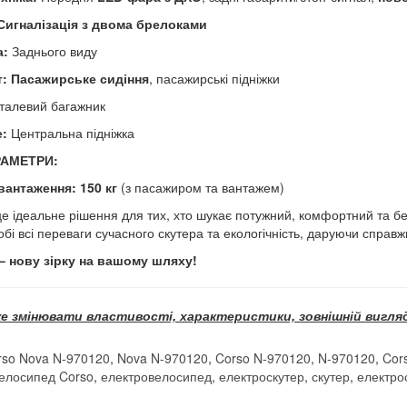
Сигналізація з двома брелоками
а:
Заднього виду
:
Пасажирське сидіння
, пасажирські підніжки
талевий багажник
:
Центральна підніжка
РАМЕТРИ:
вантаження:
150 кг
(з пасажиром та вантажем)
е ідеальне рішення для тих, хто шукає потужний, комфортний та б
обі всі переваги сучасного скутера та екологічність, даруючи справж
– нову зірку на вашому шляху!
е змінювати властивості, характеристики, зовнішній вигляд
rso Nova N-970120
,
Nova N-970120
,
Corso N-970120
,
N-970120
,
Cor
елосипед Corso
,
електровелосипед
,
електроскутер
,
скутер
,
електро