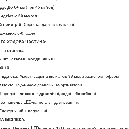
ду:
До 64 км
(при 45 км/год)
идкість:
60 км/год
й пристрій:
Євростандарт, в комплекті
яджання:
6-8 годин
 ТА ХОДОВА ЧАСТИНА:
цна
сталева
2 шт.,
сталеві ободи 300-10
00-10
підвіска:
Амортизаційна вилка, хід
38 мм
, з захисною гофрою
двіска:
Пружинно-гідравлічні амортизатори
Передні –
дискові гідравлічні
, задні –
барабанні
ва панель:
LED-панель
з підсвічуванням
Електричний + педальний
А БЕЗПЕКА:
хніка:
Передня
LED-фара з ДХО
, задні габарити/стоп-сигнал,
пов