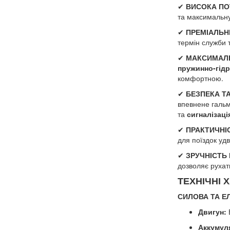
✔
ВИСОКА ПОТ
та максимальну
✔
ПРЕМІАЛЬН
термін служби 
✔
МАКСИМАЛЬ
пружинно-гідр
комфортною.
✔
БЕЗПЕКА ТА
впевнене гальм
та
сигналізац
✔
ПРАКТИЧНІС
для поїздок уд
✔
ЗРУЧНІСТЬ 
дозволяє рухат
ТЕХНІЧНІ 
СИЛОВА ТА Е
Двигун:
Б
Аккумул