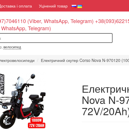
Доставка і оплата
Уцінений товар
7)7046110 (Viber, WhatsApp, Telegram) +38(093)6221
, WhatsApp, Telegram)
По
р,
велосипед
лектровелосипеди
Електричний скутер Corso Nova N-970120 (100
Електрич
Nova N-9
72V/20Ah)