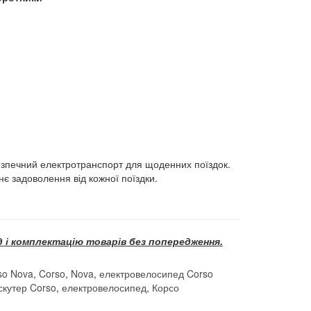
езпечний електротранспорт для щоденних поїздок.
нє задоволення від кожної поїздки.
 і комплектацію товарів без попередження.
so Nova
,
Corso
,
Nova
,
електровелосипед Corso
скутер Corso
,
електровелосипед
,
Корсо