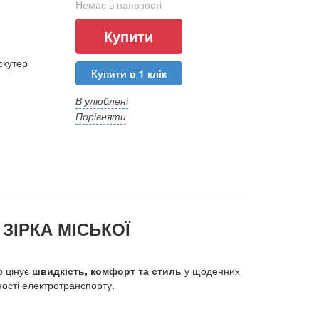
Немає в наявності
скутер
Купити в 1 клік
В улюблені
Порівняти
ЗІРКА МІСЬКОЇ
о цінує
швидкість, комфорт та стиль
у щоденних
ості електротранспорту.