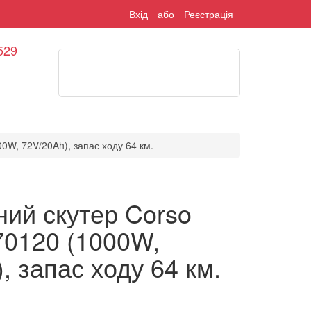
Вхід
або
Реєстрація
529
Ваш кошик порожній
шук
0W, 72V/20Ah), запас ходу 64 км.
ний скутер Corso
70120 (1000W,
, запас ходу 64 км.