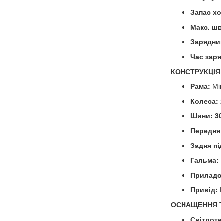
Запас хо
Макс. шв
Зарядни
Час зар
КОНСТРУКЦІЯ
Рама:
Мі
Колеса:
Шини:
3
Передня 
Задня пі
Гальма:
Приладо
Привід:
ОСНАЩЕННЯ Т
Світлоте