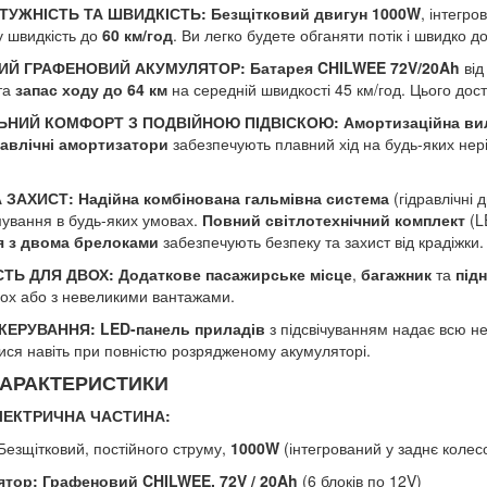
УЖНІСТЬ ТА ШВИДКІСТЬ: Безщітковий двигун 1000W
, інтегр
 швидкість до
60 км/год
. Ви легко будете обганяти потік і швидко д
ИЙ ГРАФЕНОВИЙ АКУМУЛЯТОР: Батарея CHILWEE 72V/20Ah
від
та
запас ходу до 64 км
на середній швидкості 45 км/год. Цього дост
НИЙ КОМФОРТ З ПОДВІЙНОЮ ПІДВІСКОЮ: Амортизаційна вил
авлічні амортизатори
забезпечують плавний хід на будь-яких нер
 ЗАХИСТ: Надійна комбінована гальмівна система
(гідравлічні 
ування в будь-яких умовах.
Повний світлотехнічний комплект
(L
ія з двома брелоками
забезпечують безпеку та захист від крадіжки.
ТЬ ДЛЯ ДВОХ: Додаткове пасажирське місце
,
багажник
та
під
вох або з невеликими вантажами.
КЕРУВАННЯ: LED-панель приладів
з підсвічуванням надає всю не
ися навіть при повністю розрядженому акумуляторі.
ХАРАКТЕРИСТИКИ
ЛЕКТРИЧНА ЧАСТИНА:
езщітковий, постійного струму,
1000W
(інтегрований у заднє колес
ятор:
Графеновий CHILWEE, 72V / 20Ah
(6 блоків по 12V)