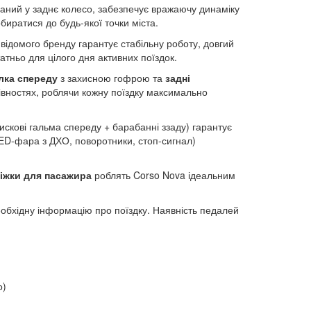
ований у заднє колесо, забезпечує вражаючу динаміку
обиратися до будь-якої точки міста.
 відомого бренду гарантує стабільну роботу, довгий
атньо для цілого дня активних поїздок.
ка спереду
з захисною гофрою та
задні
івностях, роблячи кожну поїздку максимально
дискові гальма спереду + барабанні ззаду) гарантує
ED-фара з ДХО, поворотники, стоп-сигнал)
ніжки для пасажира
роблять Corso Nova ідеальним
обхідну інформацію про поїздку. Наявність педалей
о)