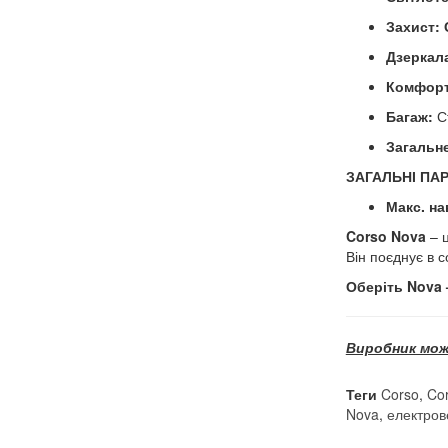
Захист:
Дзеркал
Комфорт
Багаж:
С
Загальне
ЗАГАЛЬНІ ПА
Макс. на
Corso Nova
– ц
Він поєднує в с
Оберіть Nova 
Виробник мож
Теги
Corso
,
Co
Nova
,
електров