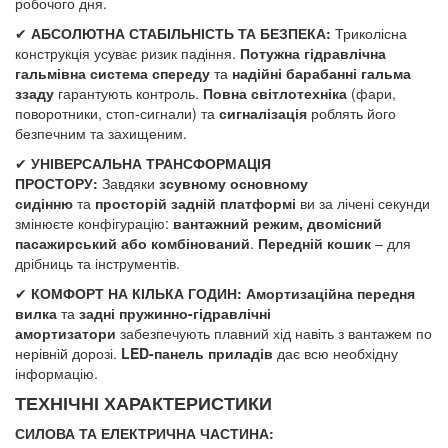
робочого дня.
✔
АБСОЛЮТНА СТАБІЛЬНІСТЬ ТА БЕЗПЕКА:
Триколісна
конструкція усуває ризик падіння.
Потужна гідравлічна
гальмівна система спереду
та
надійні барабанні гальма
ззаду
гарантують контроль.
Повна світлотехніка
(фари,
поворотники, стоп-сигнали) та
сигналізація
роблять його
безпечним та захищеним.
✔
УНІВЕРСАЛЬНА ТРАНСФОРМАЦІЯ
ПРОСТОРУ:
Завдяки
зсувному основному
сидінню
та
просторій задній платформі
ви за лічені секунди
змінюєте конфігурацію:
вантажний режим, двомісний
пасажирський або комбінований
.
Передній кошик
– для
дрібниць та інструментів.
✔
КОМФОРТ НА КІЛЬКА ГОДИН:
Амортизаційна передня
вилка
та
задні пружинно-гідравлічні
амортизатори
забезпечують плавний хід навіть з вантажем по
нерівній дорозі.
LED-панель приладів
дає всю необхідну
інформацію.
ТЕХНІЧНІ ХАРАКТЕРИСТИКИ
СИЛОВА ТА ЕЛЕКТРИЧНА ЧАСТИНА: