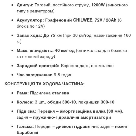
Двигун:
Тяговий, постійного струму,
1200W
(виносного
типу з редуктором)
Акумулятор:
Графеновий CHILWEE, 72V / 28Ah
(6
блоків по 12V)
Запас хода:
До 75 км
(при 30 км/год, навантаження 160
кг)
Макс. швидкість:
40 км/год
(оптимальна для безпеки
та економії заряду)
Зарядний пристрій:
Євростандарт, в комплекті
Час заряджання:
6-8 годин
КОНСТРУКЦІЯ ТА ХОДОВА ЧАСТИНА:
Рама:
Підсилена
сталева
Колеса:
3 шт.,
ободи 300-10
,
покришки 300-10
Підвіска:
Передня –
амортизаційна вилка (38 мм)
,
задня –
пружинно-гідравлічні амортизатори
Гальма:
Передні –
дискові гідравлічні
, задні –
ножні
барабанні