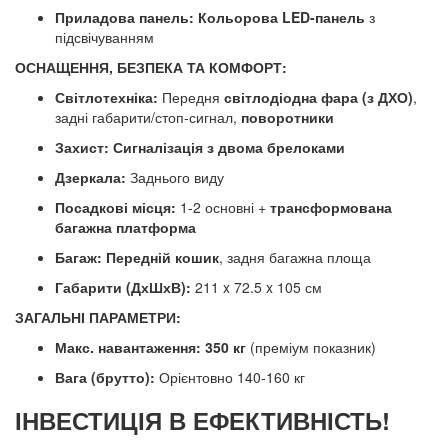
Приладова панель:
Кольорова LED-панель
з
підсвічуванням
ОСНАЩЕННЯ, БЕЗПЕКА ТА КОМФОРТ:
Світлотехніка:
Передня
світлодіодна фара (з ДХО)
,
задні габарити/стоп-сигнал,
поворотники
Захист:
Сигналізація з двома брелоками
Дзеркала:
Заднього виду
Посадкові місця:
1-2 основні +
трансформована
багажна платформа
Багаж:
Передній кошик
, задня багажна площа
Габарити (ДхШхВ):
211 x 72.5 x 105 см
ЗАГАЛЬНІ ПАРАМЕТРИ:
Макс. навантаження:
350 кг
(преміум показник)
Вага (брутто):
Орієнтовно 140-160 кг
ІНВЕСТИЦІЯ В ЕФЕКТИВНІСТЬ!