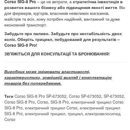
Corso SIG-8 Pro
– це не витрати, а
стратегічна інвестиція в
розвиток вашого бізнесу або підвищення якості життя
. Він
для фермерів, кур'єрів, власників невеликих магазинів,
майстрів та всіх, кому потрібен надійний, вантажний та дуже
економний транспорт.
Забудьте про паливо. Забудьте про нестабільність двох
коліс. Оберіть трицикл, побудований для результатів –
Corso SIG-8 Pro!
ЗВ'ЯЖІТЬСЯ ДЛЯ КОНСУЛЬТАЦІЇ ТА БРОНЮВАННЯ!
Виробник може змінювати властивості,
характеристики, зовнішній вигляд і комплектацію
товарів без попередження.
Теги
Corso SIG-8 Pro SP-673052
,
Corso SP-673052
,
SP-673052
,
Corso SIG-8 Pro
,
Corso
,
SIG-8 Pro
,
електричний трицикл Corso
SIG-8 Pro
,
електричний трицикл Corso
,
електричний трицикл
SIG-8 Pro
,
електричний трицикл
,
трицикл
,
електровелосипед
Corso