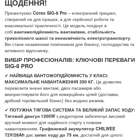
ЩОДЕННЯ!
Презентуємо
Corso SIG-8 Pro
– електричний трицикл,
створений не для іграшок, а для серйозної роботи та
максимальної практичності. Ця модель поєднує в
собі
вантажопідйомність вантажівки, стабільність
триколісного шассі та економічність електротранспорту
.
Він стане незамінним помічником для бізнесу, господарства та
активного відпочинку.
ВИБІР ПРОФЕСІОНАЛІВ: КЛЮЧОВІ ПЕРЕВАГИ
SIG-8 PRO
✔
НАЙВИЩА ВАНТОЖОПІДЙОМНІСТЬ У КЛАСІ:
МАКСИМАЛЬНЕ НАВАНТАЖЕННЯ 350 КГ.
Це дозволяє
перевозити значні вантажі, двох пасажирів або
використовувати його для комерційних цілей (доставка,
дрібний торгівельний бізнес) без жодних ризиків.
✔
ПОТУЖНА ТЯГОВА СИСТЕМА ТА ВЕЛИКИЙ ЗАПАС ХОДУ:
Тяговий двигун 1200W
з редуктором забезпечує високий
крутний момент для надійного старту з повним
навантаженням.
Графеновий акумулятор CHILWEE
72V/28Ah
дає
запас ходу до 75 км
, достатній для цілого