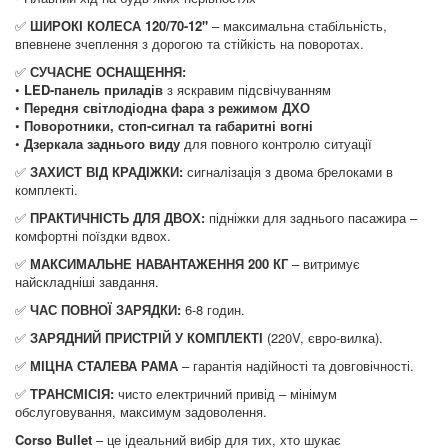
✅
ШИРОКІ КОЛЕСА 120/70-12"
– максимальна стабільність,
впевнене зчеплення з дорогою та стійкість на поворотах.
✅
СУЧАСНЕ ОСНАЩЕННЯ:
•
LED-панель приладів
з яскравим підсвічуванням
•
Передня світлодіодна фара з режимом ДХО
•
Поворотники, стоп-сигнал та габаритні вогні
•
Дзеркала заднього виду
для повного контролю ситуації
✅
ЗАХИСТ ВІД КРАДІЖКИ:
сигналізація з двома брелоками в
комплекті.
✅
ПРАКТИЧНІСТЬ ДЛЯ ДВОХ:
підніжки для заднього пасажира –
комфортні поїздки вдвох.
✅
МАКСИМАЛЬНЕ НАВАНТАЖЕННЯ 200 КГ
– витримує
найскладніші завдання.
✅
ЧАС ПОВНОЇ ЗАРЯДКИ:
6-8 годин.
✅
ЗАРЯДНИЙ ПРИСТРІЙ У КОМПЛЕКТІ
(220V, євро-вилка).
✅
МІЦНА СТАЛЕВА РАМА
– гарантія надійності та довговічності.
✅
ТРАНСМІСІЯ:
чисто електричний привід – мінімум
обслуговування, максимум задоволення.
Corso Bullet
– це ідеальний вибір для тих, хто шукає