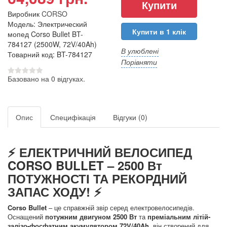
Виробник
CORSO
Модель: Электрический
Купити в 1 клік
мопед Corso Bullet BT-
784127 (2500W, 72V/40Ah)
В улюблені
Товарний код: BT-784127
Порівняти
Базовано на 0 відгуках.
Опис
Специфікація
Відгуки (0)
⚡ ЕЛЕКТРИЧНИЙ ВЕЛОСИПЕД
CORSO BULLET – 2500 Вт
ПОТУЖНОСТІ ТА РЕКОРДНИЙ
ЗАПАС ХОДУ! ⚡
Corso Bullet
– це справжній звір серед електровелосипедів.
Оснащений
потужним двигуном 2500 Вт
та
преміальним літій-
залізо-фосфатним акумулятором 72V/40Ah
, він створений для