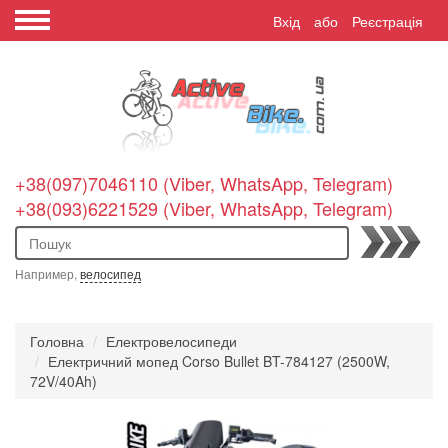
Вхід
або
Реєстрація
+38(097)7046110 (Viber, WhatsApp, Telegram)
+38(093)6221529 (Viber, WhatsApp, Telegram)
Пошук
Например,
велосипед
Головна
Електровелосипеди
Електричний мопед Corso Bullet BT-784127 (2500W,
72V/40Ah)