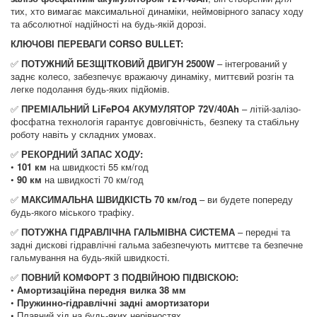
тих, хто вимагає максимальної динаміки, неймовірного запасу ходу
та абсолютної надійності на будь-якій дорозі.
КЛЮЧОВІ ПЕРЕВАГИ CORSO BULLET:
✅
ПОТУЖНИЙ БЕЗЩІТКОВИЙ ДВИГУН 2500W
– інтегрований у
заднє колесо, забезпечує вражаючу динаміку, миттєвий розгін та
легке подолання будь-яких підйомів.
✅
ПРЕМІАЛЬНИЙ LiFePO4 АКУМУЛЯТОР 72V/40Ah
– літій-залізо-
фосфатна технологія гарантує довговічність, безпеку та стабільну
роботу навіть у складних умовах.
✅
РЕКОРДНИЙ ЗАПАС ХОДУ:
•
101 км
на швидкості 55 км/год
•
90 км
на швидкості 70 км/год
✅
МАКСИМАЛЬНА ШВИДКІСТЬ 70 км/год
– ви будете попереду
будь-якого міського трафіку.
✅
ПОТУЖНА ГІДРАВЛІЧНА ГАЛЬМІВНА СИСТЕМА
– передні та
задні дискові гідравлічні гальма забезпечують миттєве та безпечне
гальмування на будь-якій швидкості.
✅
ПОВНИЙ КОМФОРТ З ПОДВІЙНОЮ ПІДВІСКОЮ:
•
Амортизаційна передня вилка 38 мм
•
Пружинно-гідравлічні задні амортизатори
• Плавний хід на будь-яких нерівностях