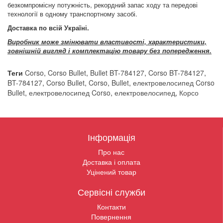
безкомпромісну потужність, рекордний запас ходу та передові
технології в одному транспортному засобі.
Доставка по всій Україні.
Виробник може змінювати властивості, характеристики,
зовнішній вигляд і комплектацію товару без попередження.
Теги
Corso
,
Corso Bullet
,
Bullet BT-784127
,
Corso BT-784127
,
BT-784127
,
Corso Bullet
,
Corso
,
Bullet
,
електровелосипед Corso
Bullet
,
електровелосипед Corso
,
електровелосипед
,
Корсо
Інформація
Про нас
Доставка і оплата
Уцінений товар
Сервісні служби
Контакти
Повернення