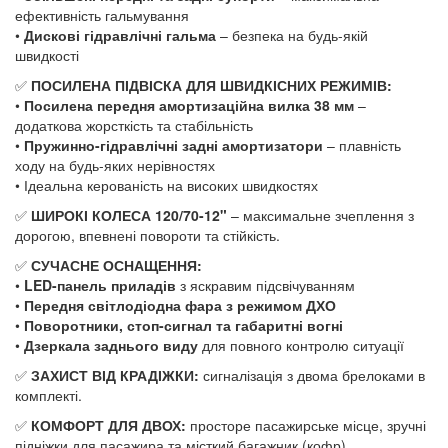
ефективність гальмування
•
Дискові гідравлічні гальма
– безпека на будь-якій
швидкості
✅
ПОСИЛЕНА ПІДВІСКА ДЛЯ ШВИДКІСНИХ РЕЖИМІВ:
•
Посилена передня амортизаційна вилка 38 мм
–
додаткова жорсткість та стабільність
•
Пружинно-гідравлічні задні амортизатори
– плавність
ходу на будь-яких нерівностях
• Ідеальна керованість на високих швидкостях
✅
ШИРОКІ КОЛЕСА 120/70-12"
– максимальне зчеплення з
дорогою, впевнені повороти та стійкість.
✅
СУЧАСНЕ ОСНАЩЕННЯ:
•
LED-панель приладів
з яскравим підсвічуванням
•
Передня світлодіодна фара з режимом ДХО
•
Поворотники, стоп-сигнал та габаритні вогні
•
Дзеркала заднього виду
для повного контролю ситуації
✅
ЗАХИСТ ВІД КРАДІЖКИ:
сигналізація з двома брелоками в
комплекті.
✅
КОМФОРТ ДЛЯ ДВОХ:
просторе пасажирське місце, зручні
підніжки для пасажира та місткий багажник (кофр).