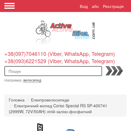
Вхід
або
Реєстрація
+38(097)7046110 (Viber, WhatsApp, Telegram)
+38(093)6221529 (Viber, WhatsApp, Telegram)
Пошук
Например,
велосипед
Головна
Електровелосипеди
Електричний мопед Corso Special RS SP-400741
(2999W, 72V/50AH) літій-залізо-фосфатний