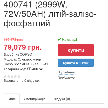
400741 (2999W,
72V/50AH) літій-залізо-
фосфатний
110,478 грн.
На складі
79,079 грн.
Виробник
CORSO
Модель: Электроскутер
Купити в 1 клік
Corso Special RS SP-400741
Товарний код: SP-400741
В улюблені
Порівняти
Базовано на 0 відгуках.
Опис
Специфікація
Відгуки (0)