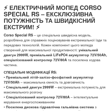
⚡ ЕЛЕКТРИЧНИЙ МОПЕД CORSO
SPECIAL RS – ЕКСКЛЮЗИВНА
ПОТУЖНІСТЬ ТА ШВИДКІСНИЙ
ЕКСТРИМ! ⚡
Corso Special RS
– це спеціальна швидкісна модель,
розроблена для справжніх поціновувачів екстремальної їзди та
передових технологій. Кожен компонент цього мопеда
створений для максимальної продуктивності:
унікальний
двигун 2999W, преміальний LiFePO4 акумулятор 72V/50Ah,
спеціалізований контролер 72V/80A
та посилена ходова
частина.
СПЕЦІАЛЬНІ МОДИФІКАЦІЇ RS:
•
Преміальний літій-залізо-фосфатний акумулятор
72V/50Ah
– максимальна ємність та довговічність
•
Спеціальний двигун 2999W
– екстремальна потужність для
максимального розгону
•
Спеціалізований контролер 72V/80A
– інтелектуальне
керування енергоспоживанням
•
Посилена дискова гідравлічна гальмівна система
з