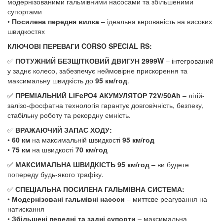
модернізованими гальмівними насосами та збільшеними
супортами
•
Посилена передня вилка
– ідеальна керованість на високих
швидкостях
КЛЮЧОВІ ПЕРЕВАГИ CORSO SPECIAL RS:
✅
ПОТУЖНИЙ БЕЗЩІТКОВИЙ ДВИГУН 2999W
– інтегрований
у заднє колесо, забезпечує неймовірне прискорення та
максимальну швидкість до
95 км/год
.
✅
ПРЕМІАЛЬНИЙ LiFePO4 АКУМУЛЯТОР 72V/50Ah
– літій-
залізо-фосфатна технологія гарантує довговічність, безпеку,
стабільну роботу та рекордну ємність.
✅
ВРАЖАЮЧИЙ ЗАПАС ХОДУ:
•
60 км
на максимальній швидкості
95 км/год
•
75 км
на швидкості
70 км/год
✅
МАКСИМАЛЬНА ШВИДКІСТЬ 95 км/год
– ви будете
попереду будь-якого трафіку.
✅
СПЕЦІАЛЬНА ПОСИЛЕНА ГАЛЬМІВНА СИСТЕМА:
•
Модернізовані гальмівні насоси
– миттєве реагування на
натискання
•
Збільшені передні та задні супорти
– максимальна