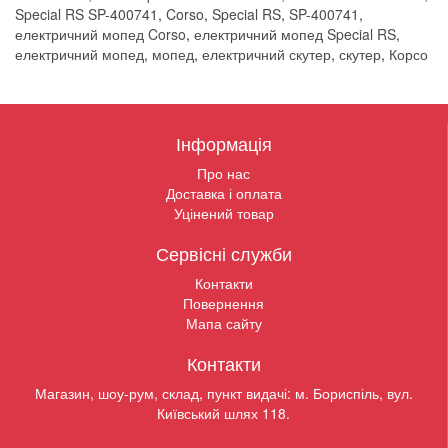
Special RS SP-400741
,
Corso
,
Special RS
,
SP-400741
,
електричний мопед Corso
,
електричний мопед Special RS
,
електричний мопед
,
мопед
,
електричний скутер
,
скутер
,
Корсо
Інформація
Про нас
Доставка і оплата
Уцінений товар
Сервісні служби
Контакти
Повернення
Мапа сайту
Контакти
Магазин, шоу-рум, склад, пункт видачі: м. Бориспіль, вул.
Київський шлях 118.