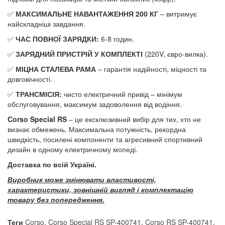
✅
МАКСИМАЛЬНЕ НАВАНТАЖЕННЯ 200 КГ
– витримує
найскладніші завдання.
✅
ЧАС ПОВНОЇ ЗАРЯДКИ:
6-8 годин.
✅
ЗАРЯДНИЙ ПРИСТРІЙ У КОМПЛЕКТІ
(220V, євро-вилка).
✅
МІЦНА СТАЛЕВА РАМА
– гарантія надійності, міцності та
довговічності.
✅
ТРАНСМІСІЯ:
чисто електричний привід – мінімум
обслуговування, максимум задоволення від водіння.
Corso Special RS
– це ексклюзивний вибір для тих, хто не
визнає обмежень. Максимальна потужність, рекордна
швидкість, посилені компоненти та агресивний спортивний
дизайн в одному електричному мопеді.
Доставка по всій Україні.
Виробник може змінювати властивості,
характеристики, зовнішній вигляд і комплектацію
товару без попередження.
Теги
Corso
,
Corso Special RS SP-400741
,
Corso RS SP-400741
,