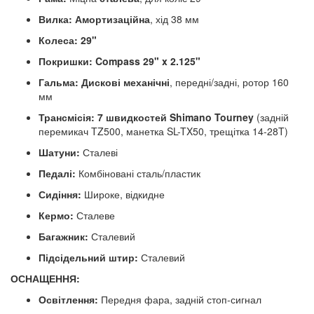
Вилка:
Амортизаційна
, хід 38 мм
Колеса:
29"
Покришки:
Compass 29" x 2.125"
Гальма:
Дискові механічні
, передні/задні, ротор 160
мм
Трансмісія:
7 швидкостей Shimano Tourney
(задній
перемикач TZ500, манетка SL-TX50, трещітка 14-28T)
Шатуни:
Сталеві
Педалі:
Комбіновані сталь/пластик
Сидіння:
Широке, відкидне
Кермо:
Сталеве
Багажник:
Сталевий
Підсідельний штир:
Сталевий
ОСНАЩЕННЯ:
Освітлення:
Передня фара, задній стоп-сигнал