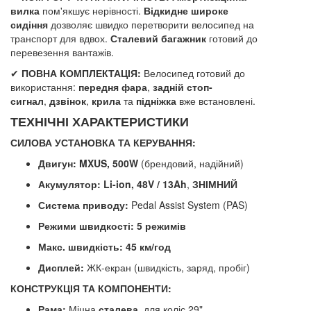
вилка
пом'якшує нерівності.
Відкидне широке
сидіння
дозволяє швидко перетворити велосипед на
транспорт для вдвох.
Сталевий багажник
готовий до
перевезення вантажів.
✔
ПОВНА КОМПЛЕКТАЦІЯ:
Велосипед готовий до
використання:
передня фара
,
задній стоп-
сигнал
,
дзвінок
,
крила
та
підніжка
вже встановлені.
ТЕХНІЧНІ ХАРАКТЕРИСТИКИ
СИЛОВА УСТАНОВКА ТА КЕРУВАННЯ:
Двигун:
MXUS, 500W
(брендовий, надійний)
Акумулятор:
Li-ion, 48V / 13Ah
,
ЗНІМНИЙ
Система приводу:
Pedal Assist System (PAS)
Режими швидкості:
5 режимів
Макс. швидкість:
45 км/год
Дисплей:
ЖК-екран (швидкість, заряд, пробіг)
КОНСТРУКЦІЯ ТА КОМПОНЕНТИ:
Рама:
Міцна
сталева
, для коліс 29"