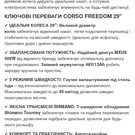
дюймові колеса дарують ідеальний накат, а потужна
електросистема забезпечує впевненість на будь-якій дистанції.
КЛЮЧОВІ ПЕРЕВАГИ CORSO FREEDOM 29"
✔
ІДЕАЛЬНІ КОЛЕСА 29": Великий діаметр
коліс
забезпечує відмінний накат, легке подолання перешкод і
стабільність на високій швидкості. Ідеально для асфальту,
ґрунтових доріг і довгих маршрутів.
✔
ЗБАЛАНСОВАНА ПОТУЖНІСТЬ: Надійний двигун MXUS
500W
від відомого бренду забезпечує оптимальну допомогу
при педалюванні.
Знімний акумулятор 48V/13Ah
робить
зарядку зручною та простою.
✔
5 РЕЖИМІВ ШВИДКОСТІ: Гнучке налаштування під стиль
їзди
– від економічного до максимально динамічного.
Максимальна швидкість до
45 км/год
дозволяє швидко
пересуватися містом.
✔
ЯКІСНА ТРАНСМІСІЯ SHIMANO: 7-швидкісне обладнання
Shimano Tourney
забезпечує плавне та надійне перемикання
передач, дозволяючи підібрати ідеальне зусилля для будь-
якого рельєфу.
✔
КОМФОРТ ТА ПРАКТИЧНІСТЬ: Амортизаційна