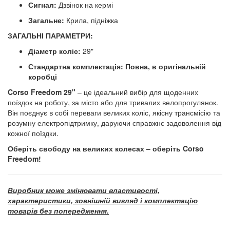
Сигнал:
Дзвінок на кермі
Загальне:
Крила, підніжка
ЗАГАЛЬНІ ПАРАМЕТРИ:
Діаметр коліс:
29"
Стандартна комплектація:
Повна, в оригінальній
коробці
Corso Freedom 29"
– це ідеальний вибір для щоденних
поїздок на роботу, за місто або для тривалих велопрогулянок.
Він поєднує в собі переваги великих коліс, якісну трансмісію та
розумну електропідтримку, даруючи справжнє задоволення від
кожної поїздки.
Оберіть свободу на великих колесах – оберіть Corso
Freedom!
Виробник може змінювати властивості,
характеристики, зовнішній вигляд і комплектацію
товарів без попередження.