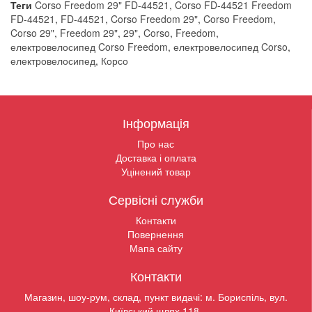
Теги
Corso Freedom 29" FD-44521
,
Corso FD-44521 Freedom
FD-44521
,
FD-44521
,
Corso Freedom 29"
,
Corso Freedom
,
Corso 29"
,
Freedom 29"
,
29"
,
Corso
,
Freedom
,
електровелосипед Corso Freedom
,
електровелосипед Corso
,
електровелосипед
,
Корсо
Інформація
Про нас
Доставка і оплата
Уцінений товар
Сервісні служби
Контакти
Повернення
Мапа сайту
Контакти
Магазин, шоу-рум, склад, пункт видачі: м. Бориспіль, вул.
Київський шлях 118.