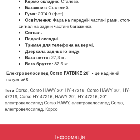
Кермо складне:
Сталеве.
Багажник:
Сталевий.
Гума:
20*4.0 (фет).
Освітлення:
Фара на передній частині рами, стоп-
сигнал на задній частині багажника.
Сигнал.
Педалі складні.
Тримач для телефона на кермі.
Дзеркала заднього виду.
Вага нетто:
27,3 кг.
Вага брутто:
32,6 кг.
Електровелосипед Corso FATBIKE 20" -
це надійний,
потужний&
Теги
Corso
,
Corso HAWY 20" HY-47216
,
Corso HAWY 20"
,
HY-
47216
,
Corso HY-47216
,
HAWY 20"
,
HY-47216
,
20"
електровелосипед Corso HAWY
,
електровелосипед Corso
,
електровелосипед
,
Корсо
Інформація