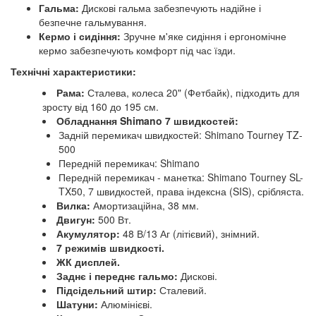
Гальма:
Дискові гальма забезпечують надійне і
безпечне гальмування.
Кермо і сидіння:
Зручне м'яке сидіння і ергономічне
кермо забезпечують комфорт під час їзди.
Технічні характеристики:
Рама:
Сталева, колеса 20" (Фетбайк), підходить для
зросту від 160 до 195 см.
Обладнання Shimano 7 швидкостей:
Задній перемикач швидкостей: Shimano Tourney TZ-
500
Передній перемикач: Shimano
Передній перемикач - манетка: Shimano Tourney SL-
TX50, 7 швидкостей, права індексна (SIS), срібляста.
Вилка:
Амортизаційна, 38 мм.
Двигун:
500 Вт.
Акумулятор:
48 В/13 Аг (літієвий), знімний.
7 режимів швидкості.
ЖК дисплей.
Заднє і переднє гальмо:
Дискові.
Підсідельний штир:
Сталевий.
Шатуни:
Алюмінієві.