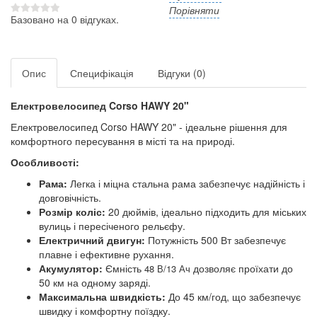
Порівняти
Базовано на 0 відгуках.
Опис
Специфікація
Відгуки (0)
Електровелосипед Corso HAWY 20"
Електровелосипед Corso HAWY 20" - ідеальне рішення для
комфортного пересування в місті та на природі.
Особливості:
Рама:
Легка і міцна стальна рама забезпечує надійність і
довговічність.
Розмір коліс:
20 дюймів, ідеально підходить для міських
вулиць і пересіченого рельєфу.
Електричний двигун:
Потужність 500 Вт забезпечує
плавне і ефективне рухання.
Акумулятор:
Ємність
дозволяє проїхати до
48 В/13 Ач
50 км на одному заряді.
Максимальна швидкість:
До 45 км/год, що забезпечує
швидку і комфортну поїздку.