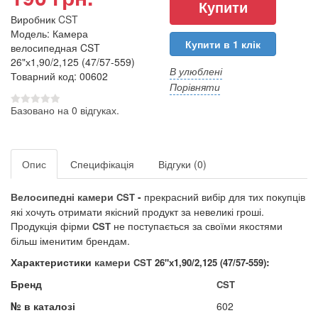
Виробник
CST
Модель: Камера
Купити в 1 клік
велосипедная CST
26"х1,90/2,125 (47/57-559)
В улюблені
Товарний код: 00602
Порівняти
Базовано на 0 відгуках.
Опис
Специфікація
Відгуки (0)
Велосипедні камери
-
прекрасний вибір для тих покупців
CST
які хочуть отримати якісний продукт за невеликі гроші.
Продукція фірми
не поступається за своїми якостями
CST
більш іменитим брендам.
Характеристики
камери
:
CST
26"х1,90/2,125 (47/57-559)
Бренд
CST
№ в каталозі
602