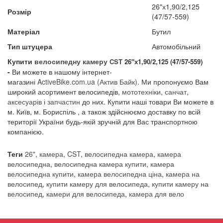
26"х1,90/2,125
Розмір
(47/57-559)
Матеріал
Бутил
Тип штуцера
Автомобільний
Купити
велосипедну камеру
CST
26"х1,90/2,125 (47/57-559)
-
Ви можете в нашому інтернет-
магазині
A
ctiveBike.com.ua
(Актив Байк)
. Ми пропонуємо Вам
широкий асортимент велосипедів,
мототехніки
,
санчат
,
аксесуарів
і
запчастин
до них. Купити наші товари Ви можете в
м. Київ, м. Бориспіль , а також здійснюємо доставку по всій
території України будь-якій зручній для Вас транспортною
компанією.
Теги
26"
,
камера
,
CST
,
велосипедна камера
,
камера
велосипедна
,
велосипедна камера купити
,
камера
велосипедна купити
,
камера велосипедна ціна
,
камера на
велосипед
,
купити камеру для велосипеда
,
купити камеру на
велосипед
,
камери для велосипеда
,
камера для вело