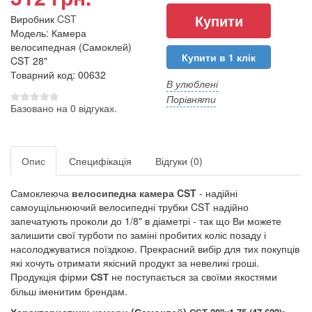
Виробник
CST
Модель: Камера
велосипедная (Самоклей)
Купити в 1 клік
CST 28"
Товарний код: 00632
В улюблені
Порівняти
Базовано на 0 відгуках.
Опис
Специфікація
Відгуки (0)
Самоклеюча
велосипедна камера
CST
- надійні
самоущільнюючий велосипедні трубки CST надійно
запечатують проколи до 1/8" в діаметрі - так що Ви можете
залишити свої турботи по заміні пробитих коліс позаду і
насолоджуватися поїздкою.
Прекрасний вибір для тих покупців
які хочуть отримати якісний продукт за невеликі гроші.
Продукція фірми
не поступається за своїми якостями
CST
більш іменитим брендам.