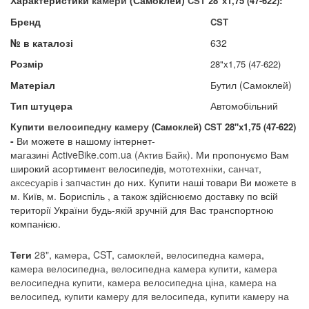
Характеристики
камери
(Самоклей)
:
CST
28"х1,75 (47-622)
Бренд
CST
№ в каталозі
632
Розмір
28"х1,75 (47-622)
Матеріал
Бутил (Самоклей)
Тип штуцера
Автомобільний
Купити
велосипедну камеру
(Самоклей)
CST
28"х1,75 (47-622)
-
Ви можете в нашому інтернет-
магазині
A
ctiveBike.com.ua
(Актив Байк)
. Ми пропонуємо Вам
широкий асортимент велосипедів,
мототехніки
,
санчат
,
аксесуарів
і
запчастин
до них. Купити наші товари Ви можете в
м. Київ, м. Бориспіль , а також здійснюємо доставку по всій
території України будь-якій зручній для Вас транспортною
компанією.
Теги
28"
,
камера
,
CST
,
самоклей
,
велосипедна камера
,
камера велосипедна
,
велосипедна камера купити
,
камера
велосипедна купити
,
камера велосипедна ціна
,
камера на
велосипед
,
купити камеру для велосипеда
,
купити камеру на