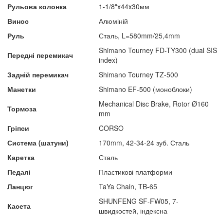
Рульова колонка
1-1/8"x44x30мм
Винос
Алюміній
Руль
Сталь, L=580mm/25,4mm
Shimano Tourney FD-TY300 (dual SIS
Передні перемикач
index)
Задній перемикач
Shimano Tourney TZ-500
Манетки
Shimano EF-500 (моноблоки)
Mechanical Disc Brake, Rotor Ø160
Тормоза
mm
Гріпси
CORSO
Система (шатуни)
170mm, 42-34-24 зуб. Сталь
Каретка
Сталь
Педалі
Пластикові платформи
Ланцюг
TaYa Chain, TB-65
SHUNFENG SF-FW05, 7-
Касета
швидкостей, індексна