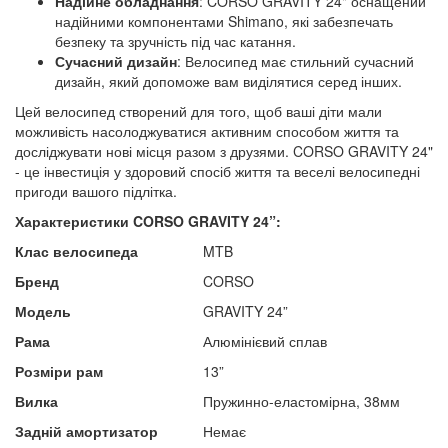
Надійне обладнання
: CORSO GRAVITY 24" оснащений
надійними компонентами Shimano, які забезпечать
безпеку та зручність під час катання.
Сучасний дизайн
: Велосипед має стильний сучасний
дизайн, який допоможе вам виділятися серед інших.
Цей велосипед створений для того, щоб ваші діти мали
можливість насолоджуватися активним способом життя та
досліджувати нові місця разом з друзями. CORSO GRAVITY 24"
- це інвестиція у здоровий спосіб життя та веселі велосипедні
пригоди вашого підлітка.
Характеристики CORSO GRAVITY
24”:
Клас велосипеда
MTB
Бренд
CORSO
Модель
GRAVITY 24”
Рама
Алюмінієвий сплав
Розміри рам
13”
Вилка
Пружинно-еластомірна, 38мм
Задній амортизатор
Немає