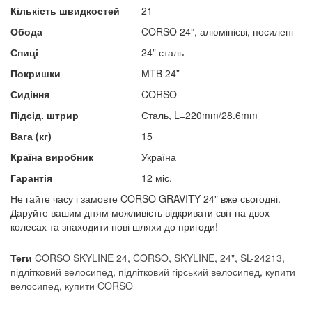
Кількість швидкостей
21
Обода
CORSO 24”, алюмінієві, посилені
Спиці
24” сталь
Покришки
MTB 24”
Сидіння
CORSO
Підсід. штрир
Сталь, L=220mm/28.6mm
Вага (кг)
15
Країна виробник
Україна
Гарантія
12 міс.
Не гайте часу і замовте CORSO GRAVITY 24" вже сьогодні.
Даруйте вашим дітям можливість відкривати світ на двох
колесах та знаходити нові шляхи до пригоди!
Теги
CORSO SKYLINE 24
,
CORSO
,
SKYLINE
,
24"
,
SL-24213
,
підлітковий велосипед
,
підлітковий гірський велосипед
,
купити
велосипед
,
купити CORSO