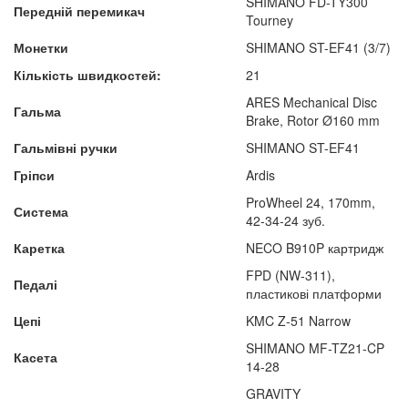
SHIMANO FD-TY300
Передній перемикач
Tourney
Монетки
SHIMANO ST-EF41 (3/7)
Кількість швидкостей:
21
ARES Mechanical Disc
Гальма
Brake, Rotor Ø160 mm
Гальмівні ручки
SHIMANO ST-EF41
Гріпси
Ardis
ProWheel 24, 170mm,
Система
42-34-24 зуб.
Каретка
NECO B910P картридж
FPD (NW-311),
Педалі
пластикові платформи
Цепі
KMC Z-51 Narrow
SHIMANO MF-TZ21-CP
Касета
14-28
GRAVITY