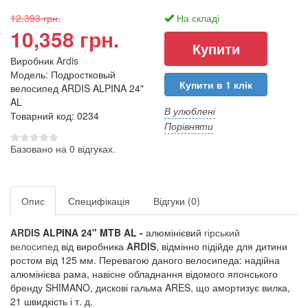
12,393 грн.
На складі
10,358 грн.
Виробник
Ardis
Модель: Подростковый
Купити в 1 клік
велосипед ARDIS ALPINA 24"
AL
В улюблені
Товарний код: 0234
Порівняти
Базовано на 0 відгуках.
Опис
Специфікація
Відгуки (0)
ARDIS
ALPINA 24" MTB AL -
алюмінієвий
гірський
велосипед
від виробника
ARDIS
, відмінно підійде для дитини
ростом від 125 мм. Перевагою даного велосипеда: надійна
алюмінієва рама, навісне обладнання відомого японського
бренду SHIMANO, дискові гальма ARES, що амортизує вилка,
21 швидкість і т. д.