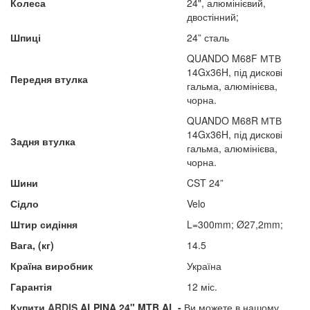
Колеса
24", алюмінієвий,
двостінний;
Шпиці
24” сталь
QUANDO M68F МТВ
14Gx36H, під дискові
Передня втулка
гальма, алюмінієва,
чорна.
QUANDO M68R МТВ
14Gx36H, під дискові
Задня втулка
гальма, алюмінієва,
чорна.
Шини
CST 24”
Сідло
Velo
Штир сидіння
L=300mm; Ø27,2mm;
Вага, (кг)
14.5
Країна виробник
Україна
Гарантія
12 міс.
Купити
ARDIS
ALPINA 24" MTB AL -
Ви можете в нашому