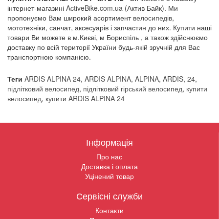
інтернет-магазині
ActiveBike.com.ua
(Актив Байк). Ми
пропонуємо Вам широкий асортимент
велосипедів
,
мототехніки, санчат, аксесуарів і запчастин до них. Купити наші
товари Ви можете в м.Києві, м Бориспіль , а також здійснюємо
доставку по всій території України будь-якій зручній для Вас
транспортною компанією.
Теги
ARDIS ALPINA 24
,
ARDIS ALPINA
,
ALPINA
,
ARDIS
,
24
,
підлітковий велосипед
,
підлітковий гірський велосипед
,
купити
велосипед
,
купити ARDIS ALPINA 24
Інформація
Про нас
Доставка і оплата
Уцінений товар
Сервісні служби
Контакти