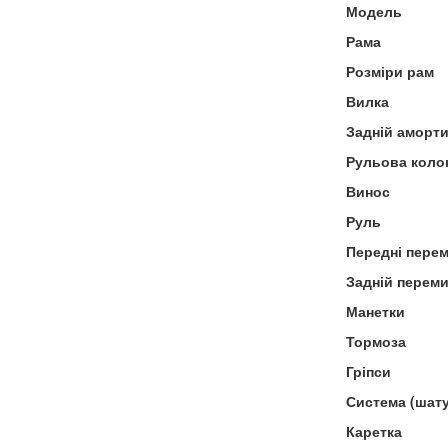
Модель
Рама
Розміри рам
Вилка
Задній аморт
Рульова коло
Винос
Руль
Передні пере
Задній перем
Манетки
Тормоза
Гріпси
Система (шат
Каретка