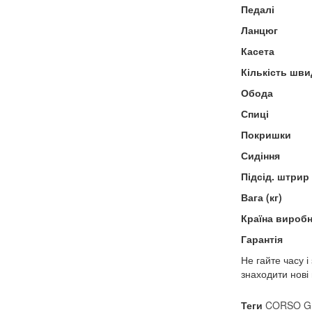
Педалі
Ланцюг
Касета
Кількість шви
Обода
Спиці
Покришки
Сидіння
Підсід. штрир
Вага (кг)
Країна вироб
Гарантія
Не гайте часу 
знаходити нові
Теги
CORSO G