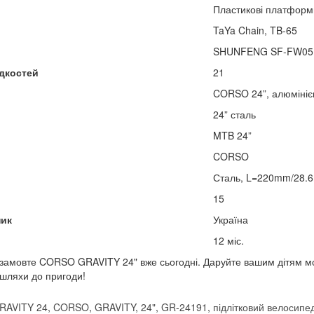
Пластикові платформ
TaYa Chain, TB-65
SHUNFENG SF-FW05, 
дкостей
21
CORSO 24”, алюмінієв
24” сталь
MTB 24”
CORSO
Сталь, L=220mm/28.
15
ник
Україна
12 міс.
і замовте CORSO GRAVITY 24" вже сьогодні. Даруйте вашим дітям мож
 шляхи до пригоди!
RAVITY 24
,
CORSO
,
GRAVITY
,
24"
,
GR-24191
,
підлітковий велосипе