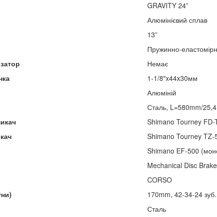
GRAVITY 24”
Алюмінієвий сплав
13”
Пружинно-еластомірн
изатор
Немає
нка
1-1/8"x44x30мм
Алюміній
Сталь, L=580mm/25,
микач
Shimano Tourney FD-T
икач
Shimano Tourney TZ-
Shimano EF-500 (мон
Mechanical Disc Brak
CORSO
уни)
170mm, 42-34-24 зуб.
Сталь