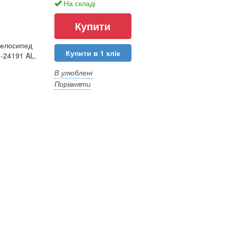
На складі
велосипед
Купити в 1 клік
-24191 AL.
В улюблені
Порівняти