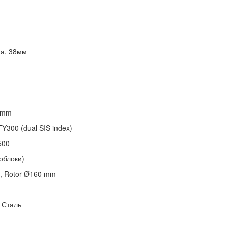
а, 38мм
4mm
Y300 (dual SIS index)
500
облоки)
e, Rotor Ø160 mm
 Сталь