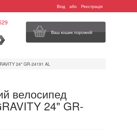
Вхід
або
Реєстрація
529
Ваш кошик порожній
шук
RAVITY 24" GR-24191 AL
ий велосипед
RAVITY 24" GR-