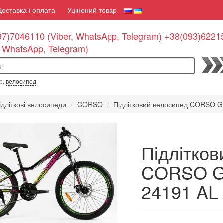
Доставка і оплата
Уцінений товар
7)7046110 (Viber, WhatsApp, Telegram) +38(093)6221
, WhatsApp, Telegram)
По
р,
велосипед
ідліткові велосипеди
CORSO
Підлітковий велосипед CORSO G
Підлітков
CORSO G
24191 AL