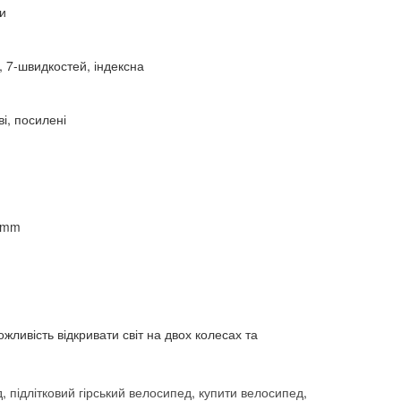
и
7-швидкостей, індексна
і, посилені
6mm
ливість відкривати світ на двох колесах та
д
,
підлітковий гірський велосипед
,
купити велосипед
,