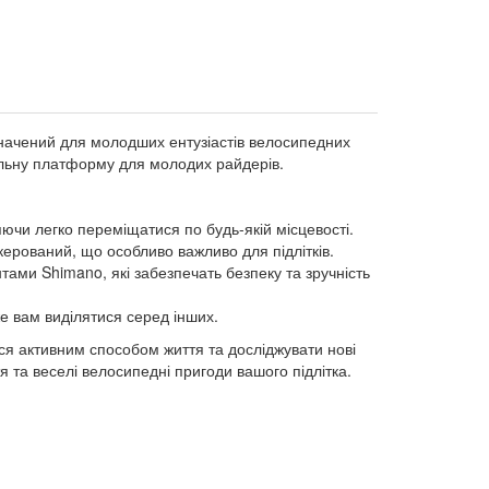
начений для молодших ентузіастів велосипедних
еальну платформу для молодих райдерів.
яючи легко переміщатися по будь-якій місцевості.
 керований, що особливо важливо для підлітків.
ми Shimano, які забезпечать безпеку та зручність
е вам виділятися серед інших.
ся активним способом життя та досліджувати нові
 та веселі велосипедні пригоди вашого підлітка.