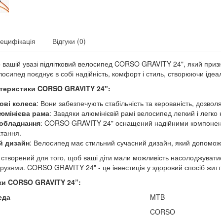
ецифікація
Відгуки (0)
вашій увазі підлітковий велосипед CORSO GRAVITY 24", який приз
лосипед поєднує в собі надійність, комфорт і стиль, створюючи ід
ктеристики CORSO GRAVITY 24":
ові колеса
: Вони забезпечують стабільність та керованість, дозвол
юмінієва рама
: Завдяки алюмінієвій рамі велосипед легкий і легко
 обладнання
: CORSO GRAVITY 24" оснащений надійними компонента
атання.
й дизайн
: Велосипед має стильний сучасний дизайн, який допомож
створений для того, щоб ваші діти мали можливість насолоджувати
друзями. CORSO GRAVITY 24" - це інвестиція у здоровий спосіб життя
ки CORSO GRAVITY
24”:
еда
MTB
CORSO