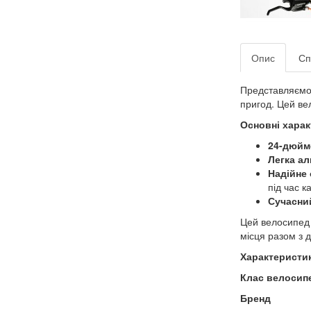
Опис
Сп
Представляємо 
пригод. Цей ве
Основні хара
24-дюйм
Легка ал
Надійне
під час к
Сучасни
Цей велосипед 
місця разом з 
Характеристи
Клас велосип
Бренд