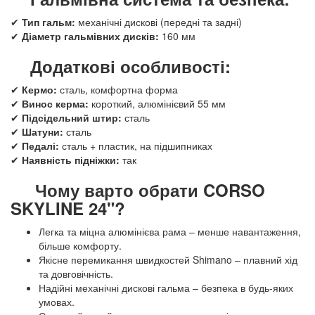
✔
Тип гальм:
механічні дискові (передні та задні)
✔
Діаметр гальмівних дисків:
160 мм
Додаткові особливості:
✔
Кермо:
сталь, комфортна форма
✔
Винос керма:
короткий, алюмінієвий 55 мм
✔
Підсідельний штир:
сталь
✔
Шатуни:
сталь
✔
Педалі:
сталь + пластик, на підшипниках
✔
Наявність підніжки:
так
Чому варто обрати CORSO
SKYLINE 24"?
Легка та міцна алюмінієва рама – менше навантаження,
більше комфорту.
Якісне перемикання швидкостей Shimano – плавний хід
та довговічність.
Надійні механічні дискові гальма – безпека в будь-яких
умовах.