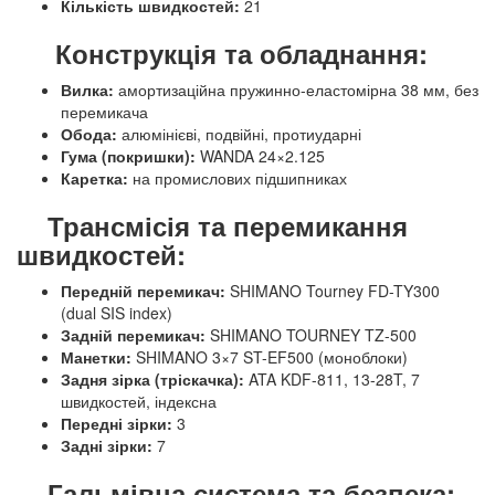
Кількість швидкостей:
21
Конструкція та обладнання:
Вилка:
амортизаційна пружинно-еластомірна 38 мм, без
перемикача
Обода:
алюмінієві, подвійні, протиударні
Гума (покришки):
WANDA 24×2.125
Каретка:
на промислових підшипниках
Трансмісія та перемикання
швидкостей:
Передній перемикач:
SHIMANO Tourney FD-TY300
(dual SIS index)
Задній перемикач:
SHIMANO TOURNEY TZ-500
Манетки:
SHIMANO 3×7 ST-EF500 (моноблоки)
Задня зірка (тріскачка):
ATA KDF-811, 13-28T, 7
швидкостей, індексна
Передні зірки:
3
Задні зірки:
7
Гальмівна система та безпека: