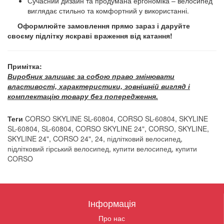
Сучасний дизайн та продумана ергономіка – велосипед
виглядає стильно та комфортний у використанні.
Оформлюйте замовлення прямо зараз і даруйте
своєму підлітку яскраві враження від катання!
Примітка:
Виробник залишає за собою право змінювати
властивості, характеристики, зовнішній вигляд і
комплектацію товару без попередження.
Теги
CORSO SKYLINE SL-60804
,
CORSO SL-60804
,
SKYLINE
SL-60804
,
SL-60804
,
CORSO SKYLINE 24"
,
CORSO
,
SKYLINE
,
SKYLINE 24"
,
CORSO 24"
,
24
,
підлітковий велосипед
,
підлітковий гірський велосипед
,
купити велосипед
,
купити
CORSO
Інформація
Про нас