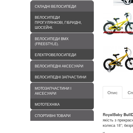
СКЛАДНІ ВЕЛОСИПЕДИ
ВЕЛОСИПЕДИ
ПРОГУЛЯНКОВІ, ГІБРИДНІ,
ШОСЕЙНІ.
ВЕЛОСИПЕДИ BMХ
(FREESTYLE).
ЕЛЕКТРОВЕЛОСИПЕДИ
ВЕЛОСИПЕДНІ АКСЕСУАРИ
ВЕЛОСИПЕДНІ ЗАПЧАСТИНИ
МОТОЗАПЧАСТИНИ І
Опис
Сп
АКСЕСУАРИ
МОТОТЕХНІКА
RoyalBaby
Bull
СПОРТИВНІ ТОВАРИ
якість з прекра
колеса
18”
; безр