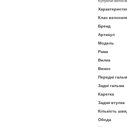
Купуючи велос
Характеристи
Клас велосип
Бренд
Артикул
Модель
Рама
Вилка
Винос
Передні галь
Задні гальма
Каретка
Задня втулка
Кількість шви
Обода