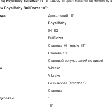
ипед
RoyalBaby
BullDozer
18”
в нашому
інтернет-магазині
Ви можете бути 
ки
RoyalBaby
BullDozer
18”
:
еда:
Двоколісний
18”
RoyalBaby
04182
BullDozer
Сталева Hi Tensile
18”
Сталева
18”
Сталевий регульований по висоті
ма
V-brake
V-brake
Безрізьбова (american)
Сталева
дкостей
1
18”