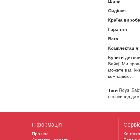
Шини
Сидіння
Країна виробн
Гарантія
Вага
Комплектація
Купити
дитяч
Байк)
. Ми проп
можете в м. Киє
компанією.
Теги
Royal Bab
велосипед дит
Інформація
Серві
Про нас
Контакт
Доставка і оплата
Поверн