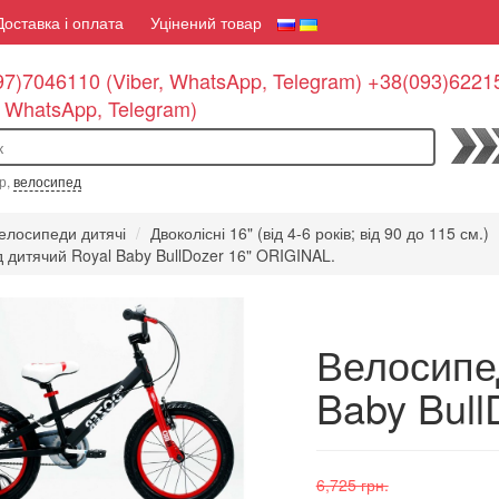
Доставка і оплата
Уцінений товар
7)7046110 (Viber, WhatsApp, Telegram) +38(093)6221
, WhatsApp, Telegram)
По
р,
велосипед
елосипеди дитячі
Двоколісні 16" (від 4-6 років; від 90 до 115 см.)
 дитячий Royal Baby BullDozer 16" ORIGINAL.
Велосипе
Baby Bull
6,725 грн.