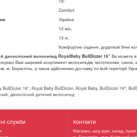
18”
Comfort
ик​
Україна
12 міс.
13 кг.
Комфортне сидіння, додаткові бічні ко
ий двоколісний велосипед
RoyalBaby
BullDozer
18”
Ви можете в
онуємо Вам широкий асортимент велосипедів, мототехніки, санок, ак
ві, м. Бориспіль, а також здійснюємо доставку по всій території Ук
y BullDozer 16"
,
Royal Baby BullDozer
,
Royal Baby
,
BullDozer 16"
,
Bull
ячий
,
двоколісний дитячий велосипед
сні служби
Контакти
и
Магазин, шоу-рум, склад, пункт 
ення
м. Бориспіль, вул. Київський шл