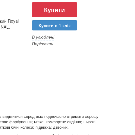
кий Royal
Купити в 1 клік
INAL.
В улюблені
Порівняти
е виділитися серед всіх і одночасно отримати хорошу
тове фарбування; м'яке, комфортне сидіння; широкі
кові бічні колеса; підніжка; дзвоник.