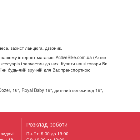
леса, захист ланцюга, дзвоник.
 нашому інтернет-магазині
A
ctiveBike.com.ua
(Актив
сесуарів і запчастин до них. Купити наші товари Ви
раїни будь-якій зручній для Вас транспортною
Dozer
,
16"
,
Royal Baby 16"
,
дитячий велосипед 16"
,
Розклад роботи
видачі:
Пн-Пт: 9:00 до 19:00
ях 118.
Сб: 10:00 до 19:00