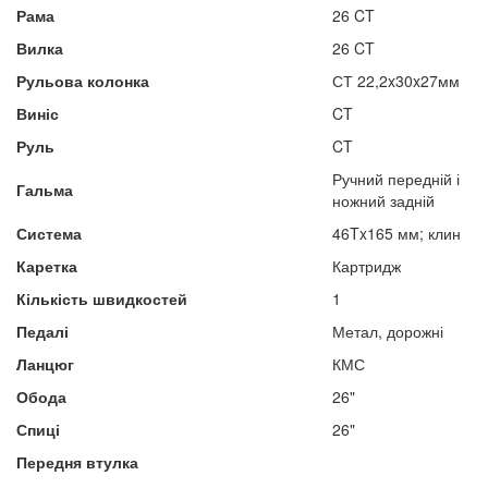
Рама
26 CT
Вилка
26 CT
Рульова колонка
СТ 22,2x30x27мм
Виніс
CT
Руль
CT
Ручний передній і
Гальма
ножний задній
Система
46Tx165 мм; клин
Каретка
Картридж
Кількість швидкостей
1
Педалі
Метал, дорожні
Ланцюг
КМС
Обода
26"
Спиці
26"
Передня втулка