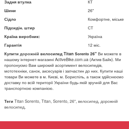
Задня втулка
КТ
Шини
26"
Сідло
Комфортне, міське
Підсидін. штир
СТ
Країна виробник:
Україна
Гарантія
12 міс.
Купити
дорожній
велосипед
Titan
26"​
Ви можете в
Sorento
нашому інтернет-магазині ActiveBike.com.ua (Актив Байк). Ми
пропонуємо Вам широкий асортимент велосипедів,
мототехніки, санок, аксесуарів і запчастин до них. Купити наші
товари Ви можете в м. Києві, м. Бориспіль, а також здійснюємо
доставку по всій території України будь-якій зручній для Вас
транспортною компанією.
Теги
Titan Sorento
,
Titan
,
Sorento
,
26"
,
велосипед
,
дорожній
велосипед
,