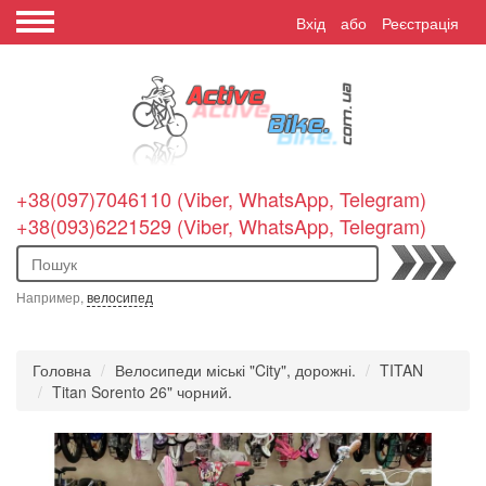
Вхід
або
Реєстрація
+38(097)7046110 (Viber, WhatsApp, Telegram)
+38(093)6221529 (Viber, WhatsApp, Telegram)
Пошук
Например,
велосипед
Головна
Велосипеди міські "City", дорожні.
TITAN
Titan Sorento 26" чорний.