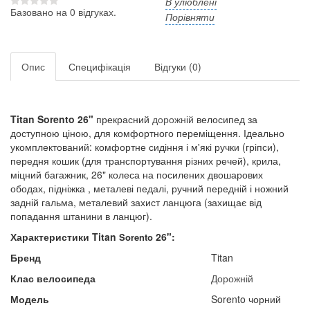
В улюблені
Базовано на 0 відгуках.
Порівняти
Опис
Специфікація
Відгуки (0)
Titan Sorento
26"​
прекрасний
дорожній
велосипед за
доступною ціною, для комфортного переміщення. Ідеально
укомплектований: комфортне сидіння і м'які ручки (гріпси),
передня кошик (для транспортування різних речей), крила,
міцний багажник, 26" колеса на посилених двошарових
ободах, підніжка , металеві педалі, ручний передній і ножний
задній гальма, металевий захист ланцюга (захищає від
попадання штанини в ланцюг).
Характеристики
Titan
26":
Sorento
Бренд
Titan
Клас велосипеда
Дорожній
Модель
Sorento чорний