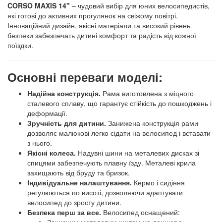
CORSO MAXIS 14"
– чудовий вибір для юних велосипедистів,
які готові до активних прогулянок на свіжому повітрі.
Інноваційний дизайн, якісні матеріали та високий рівень
безпеки забезпечать дитині комфорт та радість від кожної
поїздки.
Основні переваги моделі:
Надійна конструкція.
Рама виготовлена з міцного
сталевого сплаву, що гарантує стійкість до пошкоджень і
деформації.
Зручність для дитини.
Занижена конструкція рами
дозволяє малюкові легко сідати на велосипед і вставати
з нього.
Якісні колеса.
Надувні шини на металевих дисках зі
спицями забезпечують плавну їзду. Металеві крила
захищають від бруду та бризок.
Індивідуальне налаштування.
Кермо і сидіння
регулюються по висоті, дозволяючи адаптувати
велосипед до зросту дитини.
Безпека перш за все.
Велосипед оснащений: