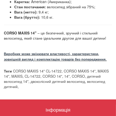
Каретка:
American (Американка);
Стан постачання:
велосипед зібраний на 75%;
Вага (нетто):
9,4 кг;
Вага (брутто):
10,6 кг.
CORSO MAXIS 14"
– це безпечний, зручний і стильний
велосипед, який стане ідеальним другом для вашої дитини!
Виробник може змінювати властивості, характеристики,
зовнішній вигляд і комплектацію товарів без попередження.
Теги
CORSO MAXIS 14" CL-14722
,
CORSO MAXIS 14"
,
MAXIS
14"
,
MAXIS
,
CL-14722
,
CORSO 14"
,
14"
,
CORSO
,
дитячий
велосипед 14"
,
двоколісний дитячий велосипед
,
велосипед
дитячий
,
Інформація