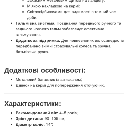
Захисним металевим щитом на ланцюгу;
М'якою накладкою на кермі;
Світловідбивачами для видимості в темний час
доби.
Гальмівна система.
Поєднання переднього ручного та
заднього ножного гальм забезпечує ефективне
гальмування.
Додаткова підтримка.
Для невпевнених велосипедистів
передбачено знімні страхувальні колеса та зручна
батьківська ручка.
Додаткові особливості:
Металевий багажник із затискачем;
Дзвінок на кермі для попередження оточуючих.
Характеристики:
Рекомендований вік:
4–5 років;
Зріст дитини:
90–105 см;
Діаметр коліс:
14";