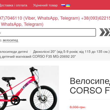
Доставка і оплата
Уцінений товар
7)7046110 (Viber, WhatsApp, Telegram) +38(093)6221
, WhatsApp, Telegram)
По
р,
велосипед
елосипеди дитячі
Двоколісні 20" (від 5-9 років; від 115 до 135 см.)
 дитячий магнієвий CORSO F35 MG-20692 20"
Велосипе
CORSO F3
8,936 грн.