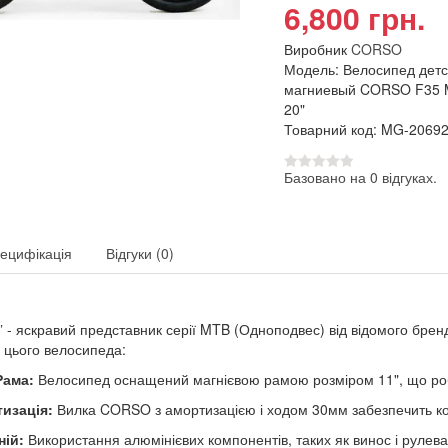
6,800 грн.
Виробник
CORSO
Модель: Велосипед детс
магниевый CORSO F35 
20"
Товарний код: MG-2069
Базовано на 0 відгуках.
ецифікація
Відгуки (0)
- яскравий представник серії MTB (Одноподвес) від відомого бре
 цього велосипеда:
Рама:
Велосипед оснащений магнієвою рамою розміром 11", що роб
изація:
Вилка CORSO з амортизацією і ходом 30мм забезпечить ком
ній:
Використання алюмінієвих компонентів, таких як винос і рулева