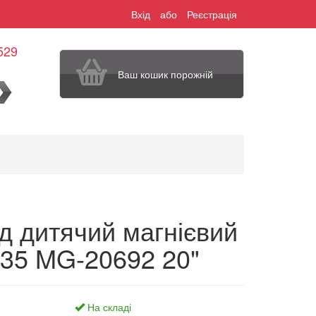
Вхід
або
Реєстрація
529
Ваш кошик порожній
шук
д дитячий магнієвий
5 MG-20692 20"
На складі