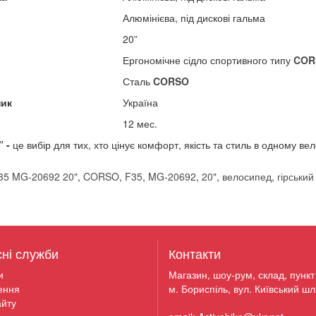
Алюмінієва, під дискові гальма
20”
Ергономічне сідло спортивного типу
COR
Сталь
CORSO
ник
Україна
12 мес.
 -
це вибір для тих, хто цінує комфорт, якість та стиль в одному в
5 MG-20692 20"
,
CORSO
,
F35
,
MG-20692
,
20"
,
велосипед
,
гірськи
сні служби
Контакти
и
Магазин, шоу-рум, склад, пункт 
ення
м. Бориспіль, вул. Київський шл
йту