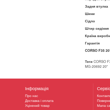
Задня втулка
Шини
Сідло
Штир сидіння
Країна вироб
Гарантія
CORSO F35 20”
Теги
CORSO F3
MG-20692 20"
Інформація
Серві
Про нас
Контакт
Доставка і оплата
Поверн
Уцінений товар
Мапа са