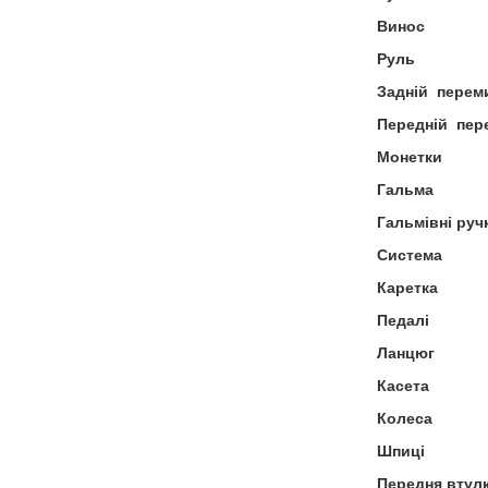
Винос
Руль
Задній
перем
Передній
пер
Монетки
Гальма
Гальмівні руч
Система
Каретка
Педалі
Ланцюг
Касета
Колеса
Шпиці
Передня втул