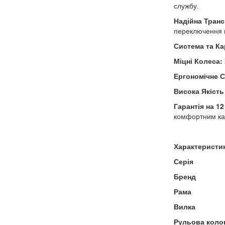
службу.
Надійна Транс
переключення 
Система та Ка
Міцні Колеса:
Ергономічне С
Висока Якіст
Гарантія на 12
комфортним ка
Характеристи
Серія
Бренд
Рама
Вилка
Рульова коло