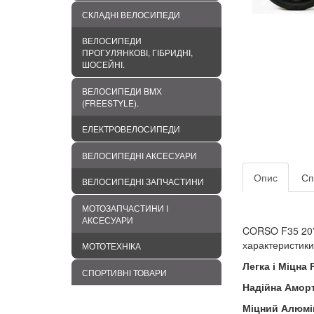
СКЛАДНІ ВЕЛОСИПЕДИ
ВЕЛОСИПЕДИ
ПРОГУЛЯНКОВІ, ГІБРИДНІ,
ШОСЕЙНІ.
ВЕЛОСИПЕДИ BMХ
(FREESTYLE).
ЕЛЕКТРОВЕЛОСИПЕДИ
ВЕЛОСИПЕДНІ АКСЕСУАРИ
Опис
Сп
ВЕЛОСИПЕДНІ ЗАПЧАСТИНИ
МОТОЗАПЧАСТИНИ І
АКСЕСУАРИ
CORSO F35 20” 
характеристики
МОТОТЕХНІКА
Легка і Міцна 
СПОРТИВНІ ТОВАРИ
Надійна Аморт
Міцний Алюмі