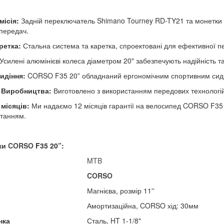
місія:
Задній переключатель Shimano Tourney RD-TY21 та монетки S
передач.
ретка:
Стальна система та каретка, спроектовані для ефективної пер
Усилені алюмінієві колеса діаметром 20" забезпечують надійність та 
идіння:
CORSO F35 20” обладнаний ергономічним спортивним сидін
ь Виробництва:
Виготовлено з використанням передових технологій 
 місяців:
Ми надаємо 12 місяців гарантії на велосипед CORSO F35
танням.
ки
CORSO
F35 20”:
MTB
CORSO
Магнієва, розмір 11''
Амортизаційна, CORSO хід: 30мм
нка
Сталь, HT 1-1/8"