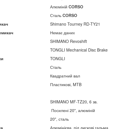
Алюміній
CORSO
Сталь
CORSO
икач
Shimano Tourney RD-TY21
емикач
Немає даних
SHIMANO Revoshift
TONGLI Mechanical Disc Brake
ки
TONGLI
Сталь
Квадратний вал
Пластикові, MTB
SHIMANO MF-TZ20, 6 зв.
Посилені 20", алюміній
20", сталь
ка
Алюмінієва, під дискові гальма