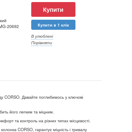
кий
Купити в 1 клік
MG-20692
В улюблені
2
Порівняти
нду CORSO. Давайте поглибимось у ключові
ить його легким та міцним.
форт та контроль на різних типах місцевості.
 колонка CORSO, гарантує міцність і тривалу