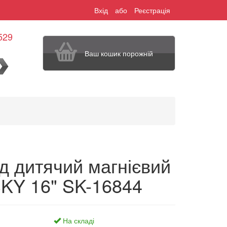
Вхід
або
Реєстрація
529
Ваш кошик порожній
шук
д дитячий магнієвий
Y 16" SK-16844
На складі