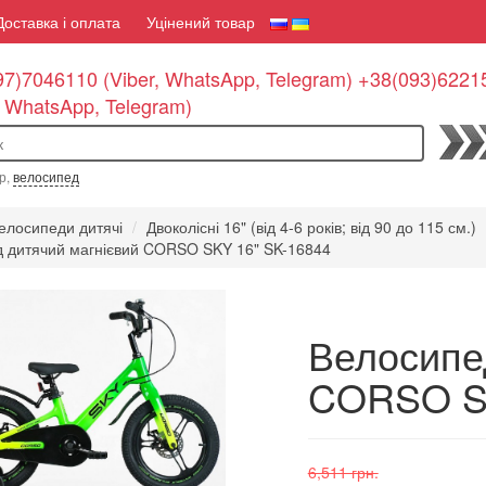
Доставка і оплата
Уцінений товар
7)7046110 (Viber, WhatsApp, Telegram) +38(093)6221
, WhatsApp, Telegram)
По
р,
велосипед
елосипеди дитячі
Двоколісні 16" (від 4-6 років; від 90 до 115 см.)
 дитячий магнієвий CORSO SKY 16" SK-16844
Велосипе
CORSO SK
6,511 грн.