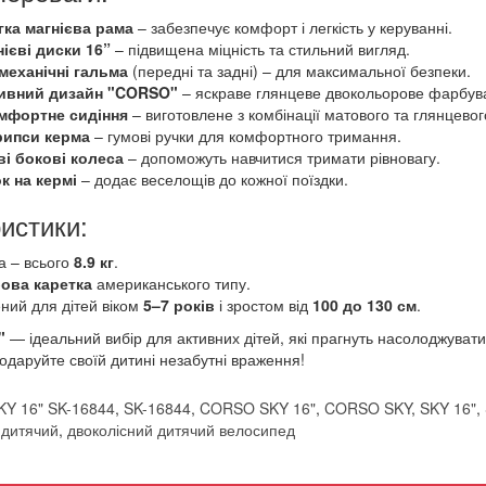
ка магнієва рама
– забезпечує комфорт і легкість у керуванні.
нієві диски 16”
– підвищена міцність та стильний вигляд.
механічні гальма
(передні та задні) – для максимальної безпеки.
ивний дизайн "CORSO"
– яскраве глянцеве двокольорове фарбув
омфортне сидіння
– виготовлене з комбінації матового та глянцевог
рипси керма
– гумові ручки для комфортного тримання.
і бокові колеса
– допоможуть навчитися тримати рівновагу.
к на кермі
– додає веселощів до кожної поїздки.
истики:
а – всього
8.9 кг
.
ова каретка
американського типу.
ний для дітей віком
5–7 років
і зростом від
100 до 130 см
.
"
— ідеальний вибір для активних дітей, які прагнуть насолоджува
подаруйте своїй дитині незабутні враження!
Y 16" SK-16844
,
SK-16844
,
CORSO SKY 16"
,
CORSO SKY
,
SKY 16"
,
 дитячий
,
двоколісний дитячий велосипед