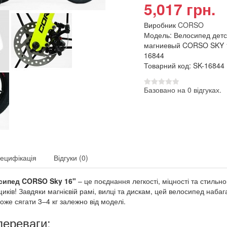
5,017 грн.
Виробник
CORSO
Модель: Велосипед детс
магниевый CORSO SKY 1
16844
Товарний код: SK-16844
Базовано на 0 відгуках.
ецифікація
Відгуки (0)
сипед CORSO Sky 16"
– це поєднання легкості, міцності та стильн
иків! Завдяки магнієвій рамі, вилці та дискам, цей велосипед наба
може сягати 3–4 кг залежно від моделі.
переваги: