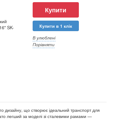
кий
Купити в 1 клік
6" SK-
В улюблені
Порівняти
ого дизайну, що створює ідеальний транспорт для
гато легший за моделі зі сталевими рамами —