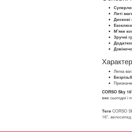
Суперлег
Литі маг
Дискові 
Ексклюз
М’яке к
Зручні г
Додатков
Дзвіночо
Характер
Легка ваг
Безрізьб
Призначе
CORSO Sky 16
вже сьогодні і 
Теги
CORSO SK
16"
,
велосипед