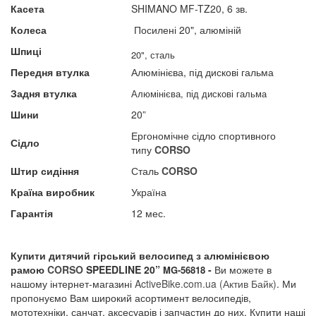
Касета
SHIMANO MF-TZ20, 6 зв.
Колеса
Посилені 20", алюміній
Шпиці
20", сталь
Передня втулка
Алюмінієва, під дискові гальма
Задня втулка
Алюмінієва
, під дискові гальма
Шини
20”
Ергономічне сідло спортивного
Сідло
типу
CORSO
Штир сидіння
Сталь
CORSO
Країна виробник
Україна
Гарантія
12 мес.
Купити дитячий гірський велосипед з алюмінієвою
рамою
CORSO
SPEEDLINE 20”
-
Ви можете в
MG-56818
нашому інтернет-магазині
A
ctiveBike.com.ua
(Актив Байк)
. Ми
пропонуємо Вам широкий асортимент велосипедів,
мототехніки, санчат, аксесуарів і запчастин до них. Купити наші