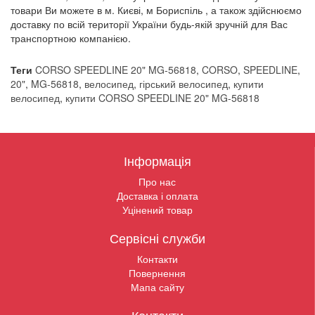
товари Ви можете в м. Києві, м Бориспіль , а також здійснюємо
доставку по всій території України будь-якій зручній для Вас
транспортною компанією.
Теги
CORSO SPEEDLINE 20" MG-56818
,
CORSO
,
SPEEDLINE
,
20"
,
MG-56818
,
велосипед
,
гірський велосипед
,
купити
велосипед
,
купити CORSO SPEEDLINE 20" MG-56818
Інформація
Про нас
Доставка і оплата
Уцінений товар
Сервісні служби
Контакти
Повернення
Мапа сайту