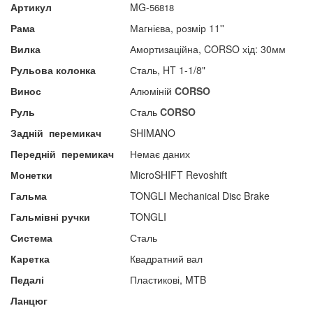
Артикул
MG-
56818
Рама
Магнієва, розмір 11''
Вилка
Амортизаційна, CORSO хід: 30мм
Рульова колонка
Сталь, HT 1-1/8"
Винос
Алюміній
CORSO
Руль
Сталь
CORSO
Задній
перемикач
SHIMANO
Передній
перемикач
Немає даних
Монетки
MicroSHIFT Revoshift
Гальма
TONGLI Mechanical Disc Brake
Гальмівні ручки
TONGLI
Система
Сталь
Каретка
Квадратний вал
Педалі
Пластикові, MTB
Ланцюг