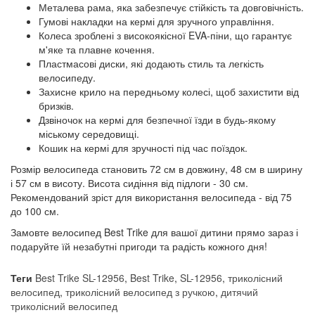
Металева рама, яка забезпечує стійкість та довговічність.
Гумові накладки на кермі для зручного управління.
Колеса зроблені з високоякісної EVA-піни, що гарантує
м'яке та плавне кочення.
Пластмасові диски, які додають стиль та легкість
велосипеду.
Захисне крило на передньому колесі, щоб захистити від
бризків.
Дзвіночок на кермі для безпечної їзди в будь-якому
міському середовищі.
Кошик на кермі для зручності під час поїздок.
Розмір велосипеда становить 72 см в довжину, 48 см в ширину
і 57 см в висоту. Висота сидіння від підлоги - 30 см.
Рекомендований зріст для використання велосипеда - від 75
до 100 см.
Замовте велосипед Best Trike для вашої дитини прямо зараз і
подаруйте їй незабутні пригоди та радість кожного дня!
Теги
Best Trike SL-12956
,
Best Trike
,
SL-12956
,
триколісний
велосипед
,
триколісний велосипед з ручкою
,
дитячий
триколісний велосипед