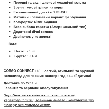
Передні та задні дискові механічні гальма
Зручні гумові гріпси на кермі
Ексклюзивний дизайн "CORSO"
Матовий і глянцевий варіант фарбування
Комфортне м'яке сидіння
Безрізьбова каретка (Американський тип)
Додаткові бічні колеса
Дзвіночок у комплекті
Вага:
Нетто:
7,9 кг
Брутто:
9,4 кг
CORSO
CONNECT
14" – легкий, стильний та зручний
велосипед для перших велопригод вашої дитини!
Доставка по Україні
Гарантія та сервісне обслуговування
Виробник може змінювати властивості,
характеристики, зовнішній вигляд і комплектацію
товару без попередження.