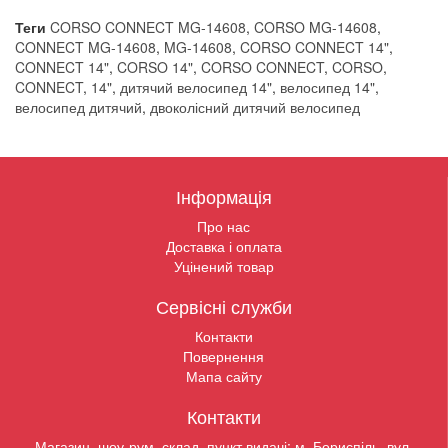
Теги
CORSO CONNECT MG-14608
,
CORSO MG-14608
,
CONNECT MG-14608
,
MG-14608
,
CORSO CONNECT 14"
,
CONNECT 14"
,
CORSO 14"
,
CORSO CONNECT
,
CORSO
,
CONNECT
,
14"
,
дитячий велосипед 14"
,
велосипед 14"
,
велосипед дитячий
,
двоколісний дитячий велосипед
Інформація
Про нас
Доставка і оплата
Уцінений товар
Сервісні служби
Контакти
Повернення
Мапа сайту
Контакти
Магазин, шоу-рум, склад, пункт видачі: м. Бориспіль, вул.