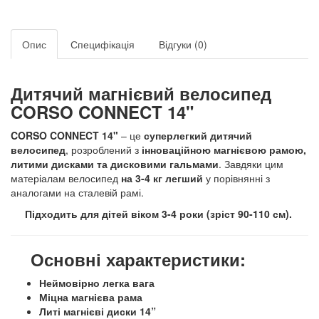
Опис
Специфікація
Відгуки (0)
Дитячий магнієвий велосипед
CORSO
CONNECT
14"
CORSO
CONNECT
14"
– це
суперлегкий дитячий
велосипед
, розроблений з
інноваційною магнієвою рамою,
литими дисками та дисковими гальмами
. Завдяки цим
матеріалам велосипед
на 3-4 кг легший
у порівнянні з
аналогами на сталевій рамі.
Підходить для дітей віком 3-4 роки (зріст 90-110 см).
Основні характеристики:
Н
еймовірно легка вага
Міцна магнієва рама
Литі магнієві диски 14”