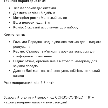
Технічні характеристики:
Тип велосипеда:
Дитячий
Діаметр коліс:
18 дюймів
Матеріал рами:
Магнієвий сплав
Вага велосипеда:
9 кг
Колір:
Яскравий асортимент для вибору
Компоненти:
Гальма:
Переднє і заднє дискове гальмо для швидкого
реагування
Кермо:
Сталеве, з м'якими гумовими грипсами для
комфортного зчеплення
Сідло:
М'яке, ергономічне з матового матеріалу для
зручної посадки
Диски:
Литі магнієві, забезпечують стійкість і стильний
вигляд
Рекомендований вік:
5-8 років
Замовляйте дитячий велосипед CORSO CONNECT 18" у
нашому інтернет-магазині вже сьогодні!