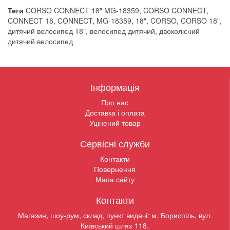
Теги
CORSO CONNECT 18" MG-18359
,
CORSO CONNECT
,
CONNECT 18
,
CONNECT
,
MG-18359
,
18"
,
CORSO
,
CORSO 18"
,
дитячий велосипед 18"
,
велосипед дитячий
,
двоколісний
дитячий велосипед
Інформація
Про нас
Доставка і оплата
Уцінений товар
Сервісні служби
Контакти
Повернення
Мапа сайту
Контакти
Магазин, шоу-рум, склад, пункт видачі: м. Бориспіль, вул.
Київський шлях 118.