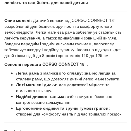
легкість та надійність для вашої дитини
Опис моделі:
Дитячий велосипед CORSO CONNECT 18"
розроблений для безпеки, зручності та комфорту юного
велосипедиста. Легка магнієва рама забезпечує стабільність і
легкість керування, а також привабливий зовнішній вигляд.
Завдяки переднім і заднім дисковим гальмам, велосипед
забезпечує швидку і надійну зупинку. Ідеально підходить для
дітей віком від 5 до 8 років і зростом від 110 до 125 см.
Основні переваги CORSO CONNECT 18":
Легка рама з магнієвого сплаву:
значно легша за
сталеву раму, що дозволяє дитині легко маневрувати.
Литі магнієві диски:
для додаткової міцності та
стильного вигляду.
Надійні дискові гальма:
забезпечують безпечне і
контрольоване гальмування.
Ергономічне сидіння та зручні гумові грипси:
створені для комфорту навіть під час тривалих поїздок.