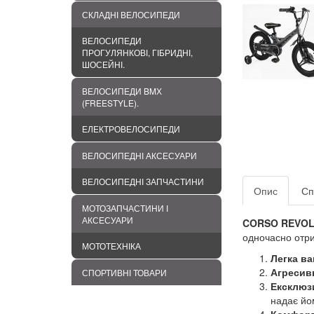
СКЛАДНІ ВЕЛОСИПЕДИ
ВЕЛОСИПЕДИ
ПРОГУЛЯНКОВІ, ГІБРИДНІ,
ШОСЕЙНІ.
ВЕЛОСИПЕДИ BMХ
(FREESTYLE).
ЕЛЕКТРОВЕЛОСИПЕДИ
ВЕЛОСИПЕДНІ АКСЕСУАРИ
ВЕЛОСИПЕДНІ ЗАПЧАСТИНИ
Опис
Сп
МОТОЗАПЧАСТИНИ І
АКСЕСУАРИ
CORSO REVOLT
одночасно отр
МОТОТЕХНІКА
Легка ва
Агресив
СПОРТИВНІ ТОВАРИ
Ексклюз
надає йо