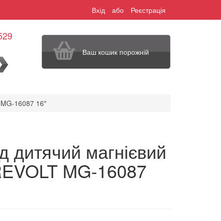
Вхід
або
Реєстрація
529
Ваш кошик порожній
шук
 MG-16087 16"
д дитячий магнієвий
EVOLT MG-16087