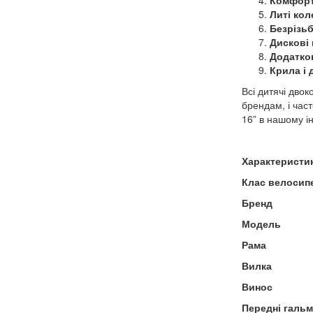
Комфорт
Литі ко
Безрізь
Дискові 
Додатков
Крила і 
Всі дитячі дво
брендам, і час
16” в нашому і
Характеристи
Клас велосип
Бренд
Модель
Рама
Вилка
Винос
Передні галь