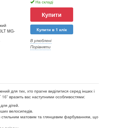
На складі
кий
Купити в 1 клік
OLT MG-
В улюблені
7
Порівняти
ний для тих, хто прагне виділитися серед інших і
T
16”
вразить вас наступними особливостями:
для дітей.
нших велосипедів.
із стильним матовим та глянцевим фарбуванням, що