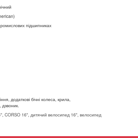
ічний
erican)
промислових підшипниках
ня, додаткові бічні колеса, крила,
 дзвоник.
"
,
CORSO 16"
,
дитячий велосипед 16"
,
велосипед