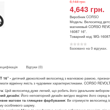
6,144 грн.
4,643 грн.
Виробник
CORSO
Модель: Велосипед детс
магниевый CORSO REV
16087 16".
Товарний код: MG-1608
Базовано на 0 відгуках.
ецифікація
Відгуки (0)
 16” -
дитячий двоколісний велосипед з магнієвою рамою, призначе
имати відмінну якість з чудовими характеристиками. CORSO REVOL
га
: Цей велосипед дуже легкий, що робить його ідеальним вибором 
ний дизайн
: Його неповторний дизайн вигідно виділяє його серед і
ивне матове та глянцеве фарбування
: Ви отримуєте велосипед 
му особливого шарму.