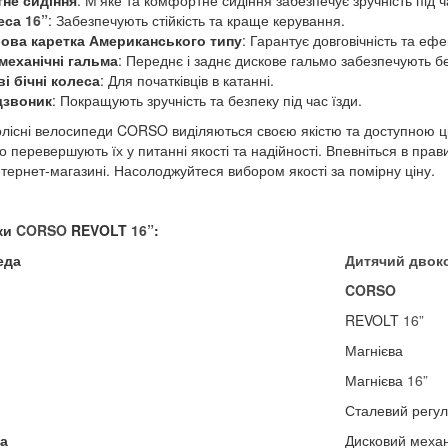
не сидіння
: М'яке та комфортне сидіння забезпечує зручність під ч
леса
16”
: Забезпечують стійкість та краще керування.
бова каретка Американського типу
: Гарантує довговічність та еф
механічні гальма
: Переднє і заднє дискове гальмо забезпечують бе
і бічні колеса
: Для початківців в катанні.
дзвоник
: Покращують зручність та безпеку під час їзди.
колісні велосипеди CORSO виділяються своєю якістю та доступною 
то перевершують їх у питанні якості та надійності. Впевніться в 
нтернет-магазині. Насолоджуйтеся вибором якості за помірну ціну.
ки
CORSO
REVOLT
16”
:
еда
Дитячий двок
CORSO
REVOLT
16”
Магнієва
Магнієва
16”
Сталевий регул
ма
Дисковий механ