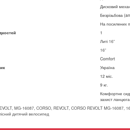
Дисковий механ
Безрізьбова (am
На посилених 
дкостей
1
Литі
16”
16”
Comfort
ик​
Україна
12 міс.
9 кг.
Комфортне сидін
захист ланцюга,
EVOLT
,
MG-16087
,
CORSO
,
REVOLT
,
CORSO REVOLT MG-16087
,
16
лісний дитячий велосипед