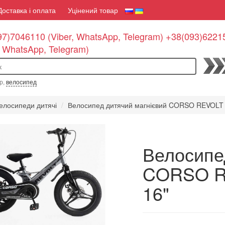
Доставка і оплата
Уцінений товар
7)7046110 (Viber, WhatsApp, Telegram) +38(093)6221
, WhatsApp, Telegram)
По
р,
велосипед
елосипеди дитячі
Велосипед дитячий магнієвий CORSO REVOLT
Велосипе
CORSO R
16"