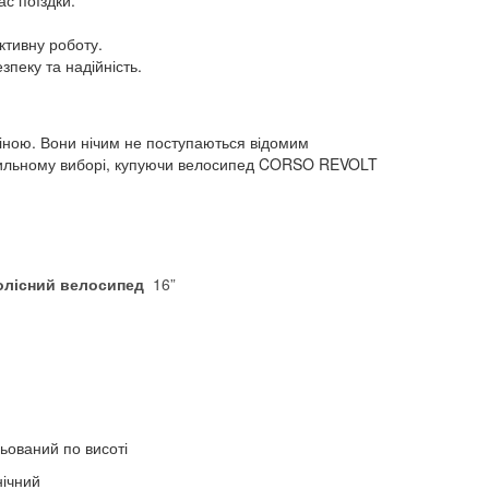
ас поїздки.
ективну роботу.
зпеку та надійність.
ціною. Вони нічим не поступаються відомим
правильному виборі, купуючи велосипед CORSO REVOLT
олісний велосипед
16”
ьований по висоті
ічний