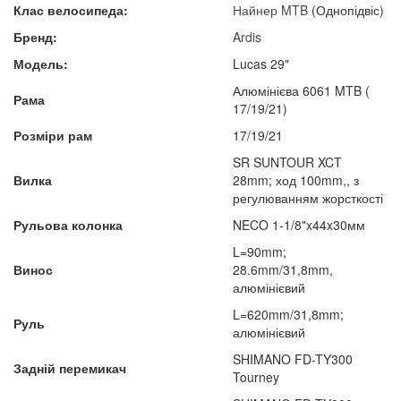
Клас велосипеда:
Найнер
MTB
(Однопідвіс)
Бренд:
Ardis
Модель:
Lucas 29"
Алюмінієва 6061 MTB (
Рама
17/19/21)
Розміри рам
17/19/21
SR SUNTOUR XCT
Вилка
28mm; ход 100mm,, з
регулюванням жорсткості
Рульова колонка
NECO 1-1/8"x44x30мм
L=90mm;
Винос
28.6mm/31,8mm,
алюмінієвий
L=620mm/31,8mm;
Руль
алюмінієвий
SHIMANO FD-TY300
Задній перемикач
Tourney