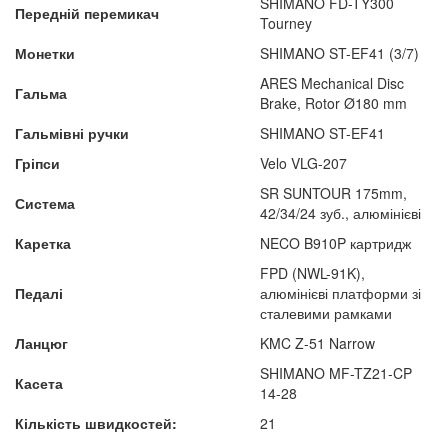
SHIMANO FD-TY300
Передній перемикач
Tourney
Монетки
SHIMANO ST-EF41 (3/7)
ARES Mechanical Disc
Гальма
Brake, Rotor Ø180 mm
Гальмівні ручки
SHIMANO ST-EF41
Гріпси
Velo VLG-207
SR SUNTOUR 175mm,
Система
42/34/24 зуб., алюмінієві
Каретка
NECO B910P картридж
FPD (NWL-91K),
Педалі
алюмінієві платформи зі
сталевими рамками
Ланцюг
KMC Z-51 Narrow
SHIMANO MF-TZ21-CP
Касета
14-28
Кількість швидкостей:
21