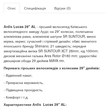
Опис
Специфікація
Відгуки (0)
Ardis
Lucas 29" AL
- гірський велосипед Київського
велосипедного заводу
Ардіс
на 29" колесах, полегшена
алюмінієва рама, алюмінієві шатуни SR SUNTOUR, винос
керма, кермо; сучасний і стрімкий дизайн; обвіс іменитого
японського бренду Shimano; 21 швидкість; передня
амортизаційна вилка SR SUNTOUR XCT 28mm; хід 100mm;
дискові механічні гальма Ares Rotor Ø180 mm; ударостійкі
двошарові обода 29 дюймів MAYA rim.
Перевага гірських велосипедів з колесами 29" дюймів:
- Відмінний накат,
- Прекрасна керованість,
- Підвищена прохідність,
- Комфорт і т.д.
Характеристики
Ardis
Lucas 29" AL: