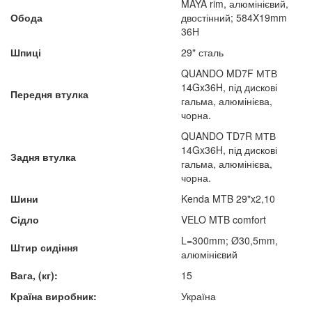
MAYA rim, алюмінієвий,
Обода
двостінний; 584X19mm
36H
Шпиці
29" сталь
QUANDO MD7F МТВ
14Gx36H, під дискові
Передня втулка
гальма, алюмінієва,
чорна.
QUANDO TD7R МТВ
14Gx36H, під дискові
Задня втулка
гальма, алюмінієва,
чорна.
Шини
Kenda MTB 29"x2,10
Сідло
VELO MTB comfort
L=300mm; Ø30,5mm,
Штир сидіння
алюмінієвий
Вага, (кг):
15
Країна виробник:
Україна