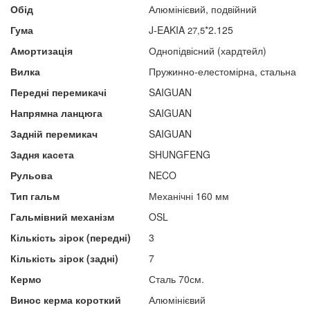
Обід
Алюмінієвий, подвійний
Гума
J-EAKIA
*2.125
27,5
Амортизація
Однопідвісний (хардтейл)
Вилка
Пружинно-елестомірна, стальна
Передні перемикачі
SAIGUAN
Напрямна ланцюга
SAIGUAN
Задній перемикач
SAIGUAN
Задня касета
SHUNGFENG
Рульова
NECO
Тип гальм
Механічні 160 мм
Гальмівний механізм
OSL
Кількість зірок (передні)
3
Кількість зірок (задні)
7
Кермо
Сталь 70см.
Винос керма короткий
Алюмінієвий