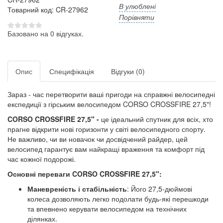
В улюблені
Товарний код: CR-27962
Порівняти
Базовано на 0 відгуках.
Опис
Специфікація
Відгуки (0)
Зараз - час перетворити ваші пригоди на справжні велосипедні
експедиції з гірським велосипедом CORSO CROSSFIRE 27,5"!
CORSO CROSSFIRE 27,5" -
це ідеальний спутник для всіх, хто
прагне відкрити нові горизонти у світі велосипедного спорту.
Не важливо, чи ви новачок чи досвідчений райдер, цей
велосипед гарантує вам найкращі враження та комфорт під
час кожної подорожі.
Основні переваги CORSO CROSSFIRE 27,5":
Маневреність і стабільність
: Його 27,5-дюймові
колеса дозволяють легко подолати будь-які перешкоди
та впевнено керувати велосипедом на технічних
ділянках.