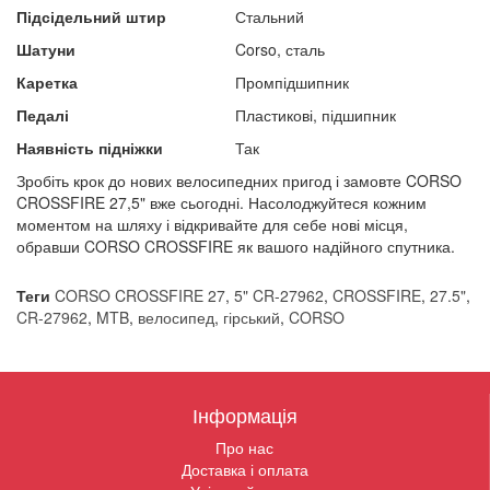
Підсідельний штир
Стальний
Шатуни
Corso, сталь
Каретка
Промпідшипник
Педалі
Пластикові, підшипник
Наявність підніжки
Так
Зробіть крок до нових велосипедних пригод і замовте CORSO
CROSSFIRE 27,5" вже сьогодні. Насолоджуйтеся кожним
моментом на шляху і відкривайте для себе нові місця,
обравши CORSO CROSSFIRE як вашого надійного спутника.
Теги
CORSO CROSSFIRE 27
,
5" CR-27962
,
CROSSFIRE
,
27.5"
,
CR-27962
,
MTB
,
велосипед
,
гірський
,
CORSO
Інформація
Про нас
Доставка і оплата