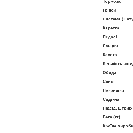
Тормоза
Гріпси
Система (шат
Каретка
Педалі
Ланцюг
Касета
Кількість шви
Обода
Спиці
Покришки
Сидіння
Підсід. штрир
Вага (кг)
Країна вироб