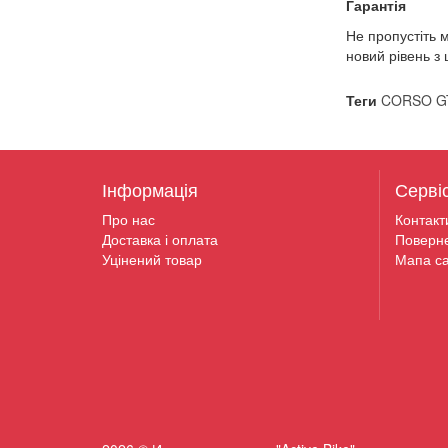
Гарантія
Не пропустіть м
новий рівень з
Теги
CORSO GT
Інформація
Серві
Про нас
Контакт
Доставка і оплата
Поверн
Уцінений товар
Мапа са