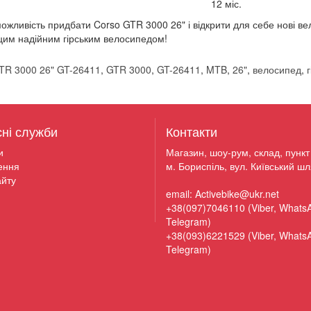
12 міс.
ожливість придбати Corso GTR 3000 26" і відкрити для себе нові ве
 цим надійним гірським велосипедом!
R 3000 26" GT-26411
,
GTR 3000
,
GT-26411
,
MTB
,
26"
,
велосипед
,
сні служби
Контакти
и
Магазин, шоу-рум, склад, пункт 
ення
м. Бориспіль, вул. Київський шл
йту
email: Activebike@ukr.net
+38(097)7046110 (Viber, Whats
Telegram)
+38(093)6221529 (Viber, Whats
Telegram)