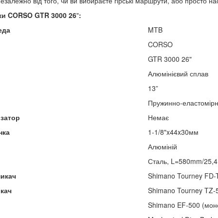
незалежно від того, чи ви вибираєте гірські маршрути, або просто н
ки CORSO GTR 3000
26
"
:
еда
MTB
CORSO
GTR 3000 26"
Алюмінієвий сплав
13”
Пружинно-еластомірн
изатор
Немає
нка
1-1/8"x44x30мм
Алюміній
Сталь, L=580mm/25,
микач
Shimano Tourney FD-T
икач
Shimano Tourney TZ-
Shimano EF-500 (мон