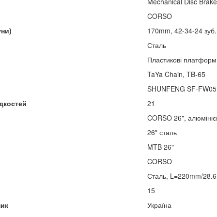
Mechanical Disc Brak
CORSO
уни)
170mm, 42-34-24 зуб.
Сталь
Пластикові платформ
TaYa Chain, TB-65
SHUNFENG SF-FW05, 
дкостей
21
CORSO 26", алюмінієв
26" сталь
MTB 26"
CORSO
Сталь, L=220mm/28.
15
ник
Україна