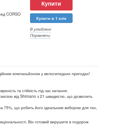
ипед CORSO
Купити в 1 клік
В улюблені
Порівняти
дійним компаньйоном у велосипедних пригодах!
реність та стійкість під час катання.
ісією від Shimano з 21 швидкістю, що дозволить
й на 75%, що робить його ідеальним вибором для тих,
ункціональності. Він готовий вирушити в подорож