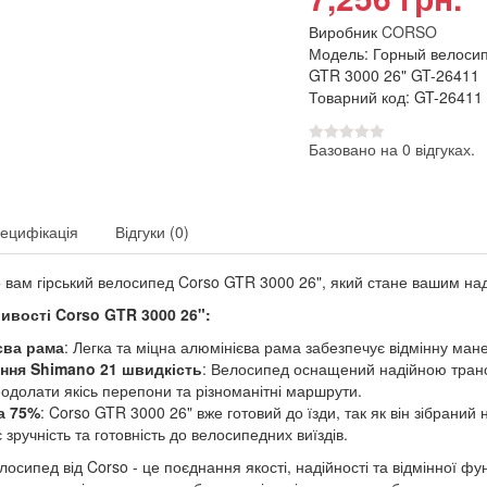
Виробник
CORSO
Модель: Горный велос
GTR 3000 26" GT-26411
Товарний код: GT-26411
Базовано на 0 відгуках.
ецифікація
Відгуки (0)
вам гірський велосипед Corso GTR 3000 26", який стане вашим на
ивості Corso GTR 3000 26":
єва рама
: Легка та міцна алюмінієва рама забезпечує відмінну манев
ння Shimano 21 швидкість
: Велосипед оснащений надійною трансм
еодолати якісь перепони та різноманітні маршрути.
а 75%
: Corso GTR 3000 26" вже готовий до їзди, так як він зібрани
 зручність та готовність до велосипедних виїздів.
лосипед від Corso - це поєднання якості, надійності та відмінної ф