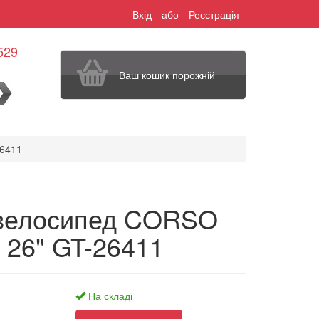
Вхід
або
Реєстрація
529
Ваш кошик порожній
шук
26411
 велосипед CORSO
 26" GT-26411
На складі