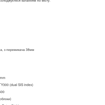
асолоджуєтеся катанням по місту.
а, з перемикача 38мм
4mm
Y300 (dual SIS index)
500
облоки)