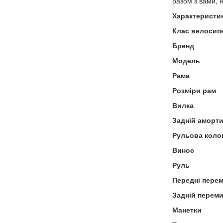
разом з вами, 
Характеристи
Клас велосип
Бренд
Модель
Рама
Розміри рам
Вилка
Задній аморт
Рульова коло
Винос
Руль
Передні пере
Задній перем
Манетки