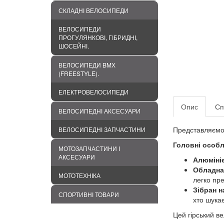
СКЛАДНІ ВЕЛОСИПЕДИ
ВЕЛОСИПЕДИ
ПРОГУЛЯНКОВІ, ГІБРИДНІ,
ШОСЕЙНІ.
ВЕЛОСИПЕДИ BMХ
(FREESTYLE).
ЕЛЕКТРОВЕЛОСИПЕДИ
Опис
Сп
ВЕЛОСИПЕДНІ АКСЕСУАРИ
Представляємо 
ВЕЛОСИПЕДНІ ЗАПЧАСТИНИ
Головні особл
МОТОЗАПЧАСТИНИ І
АКСЕСУАРИ
Алюміні
Обладна
МОТОТЕХНІКА
легко пр
Зібран н
СПОРТИВНІ ТОВАРИ
хто шукає
Цей гірський ве