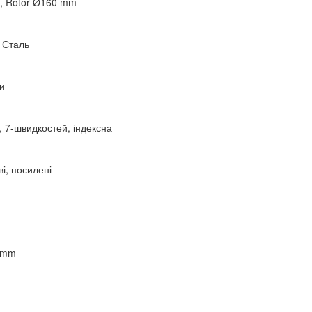
e, Rotor Ø160 mm
 Сталь
и
7-швидкостей, індексна
і, посилені
6mm