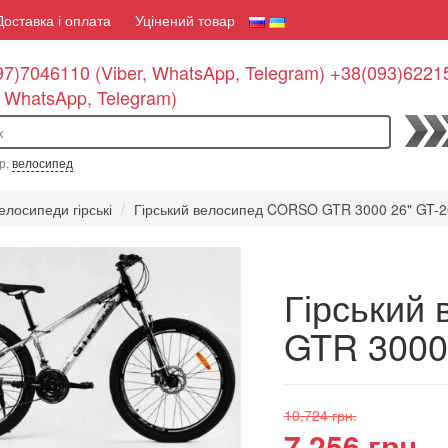
Доставка і оплата
Уцінений товар
7)7046110 (Viber, WhatsApp, Telegram) +38(093)6221
, WhatsApp, Telegram)
По
р,
велосипед
елосипеди гірські
Гірський велосипед CORSO GTR 3000 26" GT-
Гірський
GTR 3000
10,724 грн.
7,256 грн.