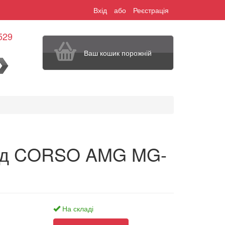
Вхід
або
Реєстрація
529
Ваш кошик порожній
шук
ед CORSO AMG MG-
На складі