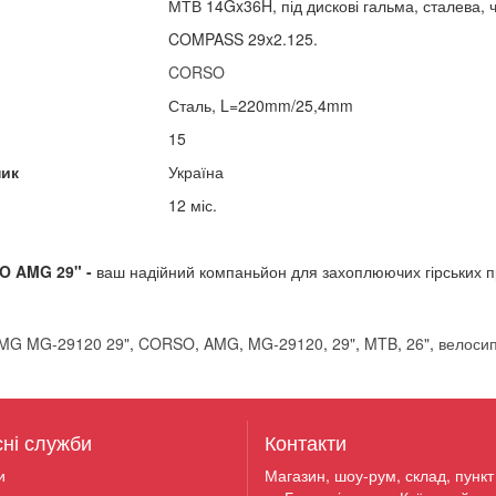
МТВ 14Gx36H, під дискові гальма, сталева, 
COMPASS 29x2.125.
CORSO
Сталь, L=220mm/25,4mm
15
ник
Україна
12 міс.
O AMG 29" -
ваш надійний компаньйон для захоплюючих гірських п
G MG-29120 29"
,
CORSO
,
AMG
,
MG-29120
,
29"
,
MTB
,
26"
,
велоси
сні служби
Контакти
и
Магазин, шоу-рум, склад, пункт 