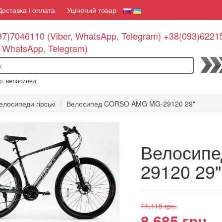
Доставка і оплата
Уцінений товар
7)7046110 (Viber, WhatsApp, Telegram) +38(093)6221
, WhatsApp, Telegram)
По
р,
велосипед
елосипеди гірські
Велосипед CORSO AMG MG-29120 29"
Велосип
29120 29"
11,115 грн.
8,685 грн.