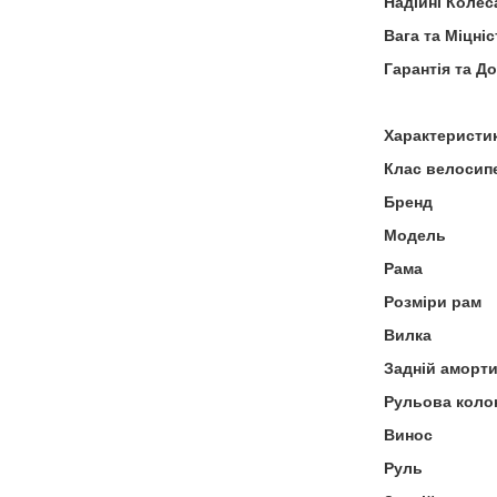
Надійні Колес
Вага та Міцніс
Гарантія та Д
Характеристи
Клас велосип
Бренд
Модель
Рама
Розміри рам
Вилка
Задній аморт
Рульова коло
Винос
Руль