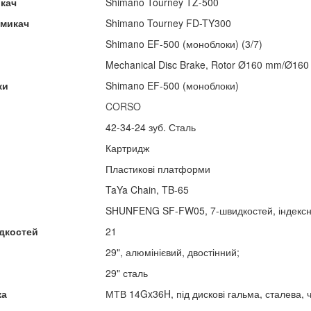
икач
Shimano Tourney TZ-500
емикач
Shimano Tourney FD-TY300
Shimano EF-500 (моноблоки) (3/7)
Mechanical Disc Brake, Rotor Ø160 mm/Ø16
ки
Shimano EF-500 (моноблоки)
CORSO
42-34-24 зуб. Сталь
Картридж
Пластикові платформи
TaYa Chain, TB-65
SHUNFENG SF-FW05, 7-швидкостей, індексн
дкостей
21
29", алюмінієвий, двостінний;
29" сталь
ка
МТВ 14Gx36H, під дискові гальма, сталева, 