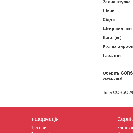
Задня втулка
Шини
Сідло
Штир сидіння
Вага, (кг)
Країна вироб
Гарантія
Оберіть CORS
катанням!
Теги
CORSO AM
Інформація
Серві
Про нас
Контакт