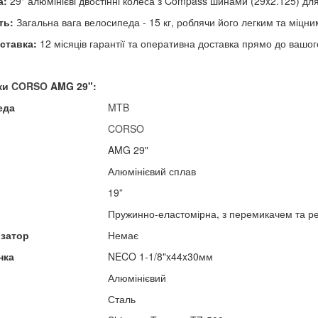
а:
29" алюмінієві двостінні колеса з Compass шинами (29x2.125) для в
ть:
Загальна вага велосипеда - 15 кг, роблячи його легким та міцни
оставка:
12 місяців гарантії та оперативна доставка прямо до вашог
ки
CORSO
AMG 29":
еда
MTB
CORSO
AMG 29"
Алюмінієвий сплав
19”
Пружинно-еластомірна, з перемикачем та р
изатор
Немає
нка
NECO 1-1/8"x44x30мм
Алюмінієвий
Сталь