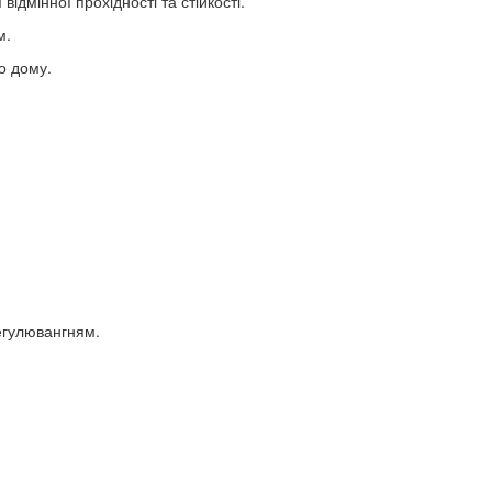
ідмінної прохідності та стійкості.
м.
о дому.
егулювангням.