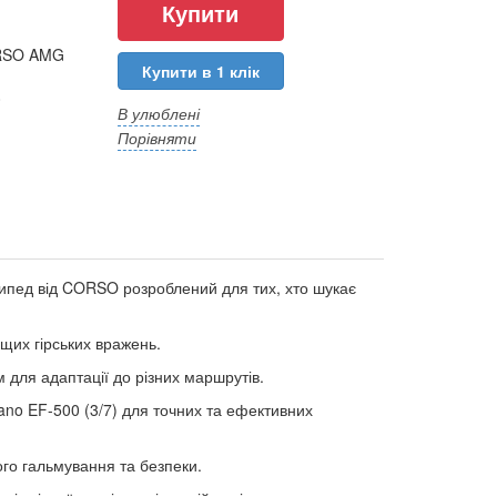
ORSO AMG
Купити в 1 клік
0
В улюблені
Порівняти
пед від CORSO розроблений для тих, хто шукає
щих гірських вражень.
ля адаптації до різних маршрутів.
ano EF-500 (3/7) для точних та ефективних
го гальмування та безпеки.