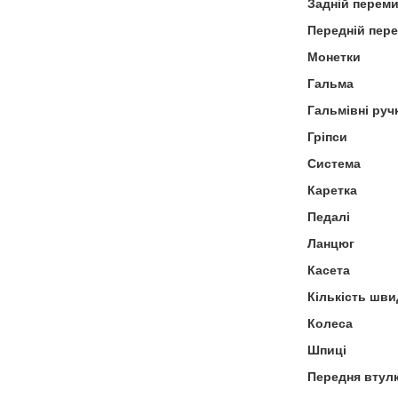
Задній перем
Передній пер
Монетки
Гальма
Гальмівні руч
Гріпси
Система
Каретка
Педалі
Ланцюг
Касета
Кількість шви
Колеса
Шпиці
Передня втул