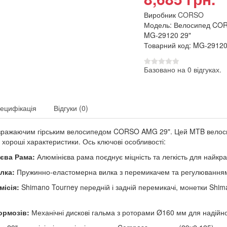
Виробник
CORSO
Модель: Велосипед C
MG-29120 29"
Товарний код: MG-2912
Базовано на 0 відгуках.
ецифікація
Відгуки (0)
 вражаючим гірським велосипедом CORSO AMG 29". Цей MTB велоси
а хороші характеристики. Ось ключові особливості:
єва Рама:
Алюмінієва рама поєднує міцність та легкість для найкра
лка:
Пружинно-еластомерна вилка з перемикачем та регулюванням д
місія:
Shimano Tourney передній і задній перемикачі, монетки Shim
ормозів:
Механічні дискові гальма з роторами Ø160 мм для надійно