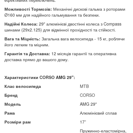
ефективних переключень.
Можливості Тормозів:
Механічні дискові гальма з роторами
Ø160 мм для надійного гальмування та безпеки.
Надійні Колеса:
29" алюмінієві двостінні колеса з Compass
шинами (29x2.125) для відмінної прохідності та стійкості.
Вага та Міцність:
Загальна вага велосипеда - 15 кг, роблячи
його легким та міцним.
Гарантія та Доставка:
12 місяців гарантії та оперативна
доставка прямо до вашого дому.
Характеристики
CORSO
AMG 29":
Клас велосипеда
MTB
Бренд
CORSO
Модель
AMG 29"
Рама
Алюмінієвий сплав
Розміри рам
17”
Пружинно-еластомірна,