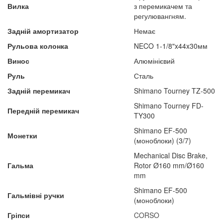
Вилка
з перемикачем та
регулювангням.
Задній амортизатор
Немає
Рульова колонка
NECO 1-1/8"x44x30мм
Винос
Алюмінієвий
Руль
Сталь
Задній перемикач
Shimano Tourney TZ-500
Shimano Tourney FD-
Передній перемикач
TY300
Shimano EF-500
Монетки
(моноблоки) (3/7)
Mechanical Disc Brake,
Гальма
Rotor Ø160 mm/Ø160
mm
Shimano EF-500
Гальмівні ручки
(моноблоки)
Гріпси
CORSO