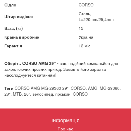
Сідло
CORSO
Сталь,
Штир сидіння
L=220mm/25,4mm
Вага, (кг)
15
Країна виробник
Україна
Гарантія
12 міс.
Оберіть CORSO AMG 29" -
ваш надійний компаньйон для
захоплюючих гірських пригод. Замовте його зараз та
насолоджуйтеся катанням!
Теги
CORSO AMG MG-29360 29"
,
CORSO
,
AMG
,
MG-29360
,
29"
,
MTB
,
26"
,
велосипед
,
гірський
,
CORSO
Інформація
Про нас