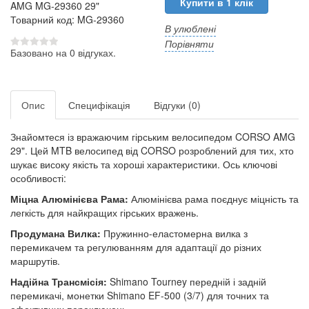
Купити в 1 клік
AMG MG-29360 29"
Товарний код: MG-29360
В улюблені
Порівняти
Базовано на 0 відгуках.
Опис
Специфікація
Відгуки (0)
Знайомтеся із вражаючим гірським велосипедом CORSO AMG
29". Цей MTB велосипед від CORSO розроблений для тих, хто
шукає високу якість та хороші характеристики. Ось ключові
особливості:
Міцна Алюмінієва Рама:
Алюмінієва рама поєднує міцність та
легкість для найкращих гірських вражень.
Продумана Вилка:
Пружинно-еластомерна вилка з
перемикачем та регулюванням для адаптації до різних
маршрутів.
Надійна Трансмісія:
Shimano Tourney передній і задній
перемикачі, монетки Shimano EF-500 (3/7) для точних та