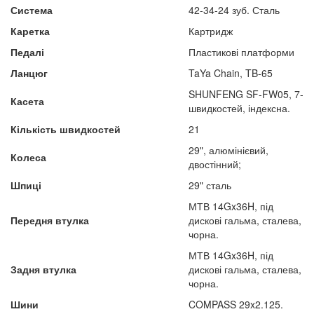
Система
42-34-24 зуб. Сталь
Каретка
Картридж
Педалі
Пластикові платформи
Ланцюг
TaYa Chain, TB-65
SHUNFENG SF-FW05, 7-
Касета
швидкостей, індексна.
Кількість швидкостей
21
29", алюмінієвий,
Колеса
двостінний;
Шпиці
29" сталь
МТВ 14Gx36H, під
Передня втулка
дискові гальма, сталева,
чорна.
МТВ 14Gx36H, під
Задня втулка
дискові гальма, сталева,
чорна.
Шини
COMPASS 29x2.125.