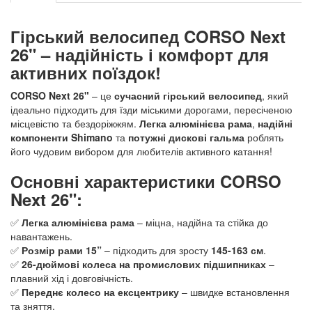
Гірський велосипед CORSO Next
26" – надійність і комфорт для
активних поїздок!
CORSO Next 26"
– це
сучасний гірський велосипед
, який
ідеально підходить для їзди міськими дорогами, пересіченою
місцевістю та бездоріжжям.
Легка алюмінієва рама
,
надійні
компоненти Shimano
та
потужні дискові гальма
роблять
його чудовим вибором для любителів активного катання!
Основні характеристики CORSO
Next 26":
✅
Легка алюмінієва рама
– міцна, надійна та стійка до
навантажень.
✅
Розмір рами 15”
– підходить для зросту
145-163 см
.
✅
26-дюймові колеса на промислових підшипниках
–
плавний хід і довговічність.
✅
Переднє колесо на ексцентрику
– швидке встановлення
та зняття.