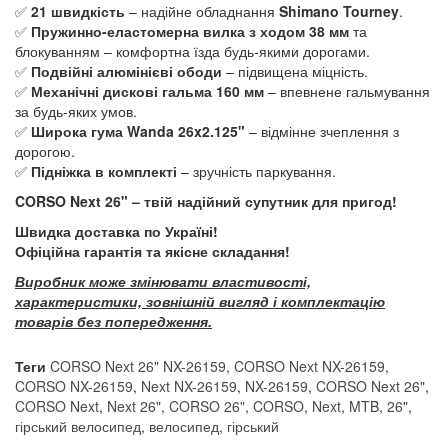
✅
21 швидкість
– надійне обладнання
Shimano Tourney
.
✅
Пружинно-еластомерна вилка з ходом 38 мм
та
блокуванням – комфортна їзда будь-якими дорогами.
✅
Подвійні алюмінієві ободи
– підвищена міцність.
✅
Механічні дискові гальма 160 мм
– впевнене гальмування
за будь-яких умов.
✅
Широка гума Wanda 26x2.125"
– відмінне зчеплення з
дорогою.
✅
Підніжка в комплекті
– зручність паркування.
CORSO Next 26" – твій надійний супутник для пригод!
Швидка доставка по Україні!
Офіційна гарантія та якісне складання!
Виробник може змінювати властивості,
характеристики, зовнішній вигляд і комплектацію
товарів без попередження.
Теги
CORSO Next 26" NX-26159
,
CORSO Next NX-26159
,
CORSO NX-26159
,
Next NX-26159
,
NX-26159
,
CORSO Next 26"
,
CORSO Next
,
Next 26"
,
CORSO 26"
,
CORSO
,
Next
,
MTB
,
26"
,
гірський велосипед
,
велосипед
,
гірський