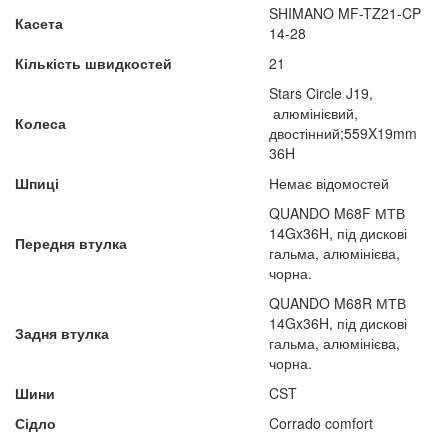
SHIMANO MF-TZ21-CP
Касета
14-28
Кількість швидкостей
21
Stars Circle J19,
алюмінієвий,
Колеса
двостінний;559X19mm
36H
Шпиці
Немає відомостей
QUANDO M68F МТВ
14Gx36H, під дискові
Передня втулка
гальма, алюмінієва,
чорна.
QUANDO M68R МТВ
14Gx36H, під дискові
Задня втулка
гальма, алюмінієва,
чорна.
Шини
CST
Сідло
Corrado comfort