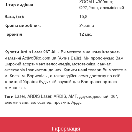
ZOOM L=300mm;
Штир сидіння
Ø27,2mm; алюмінієвий
Вага, (кг):
15,8
Країна виробник:
Україна
Гарантія
12 міс.
Купити
Ardis
26" AL -
Ви можете в нашому інтернет-
Laser
магазині
A
ctiveBike.com.ua
(Актив Байк)
. Ми пропонуємо Вам
широкий асортимент велосипедів, мототехніки, санчат,
аксесуарів і запчастин до них. Купити наші товари Ви можете в
м. Києві, м. Бориспіль , а також здійснюємо доставку по всій
території України будь-якій зручній для Вас транспортною
компанією.
Теги
Laser
,
ARDIS Laser
,
ARDIS
,
AMT
,
двухподвесний
,
26"
,
алюмінієвий
,
велосипед
,
гірський
,
Ардіс
Інформація