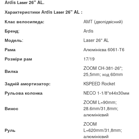
Ardis
26" AL.
Laser
Характеристики
Ardis
26" AL :
Laser
Клас велосипеда:
AMT
(двопідвісний)
Бренд
:
Ardis
Модель
:
Laser 26" AL
Рама
Алюмінієва 6061-Т6
Розміри рам
17/19
ZOOM CH-381-26";
Вилка
25,5mm; ход 60mm
Задній амортизатор:
KSPEED Rocket
Рульова колонка
NECO 1-1/8"x44x30мм
ZOOM L=90mm;
Винос
28.6mm/31,8mm;
алюмінієвий
ZOOM
Руль
L=620mm/31,8mm;
алюмінієвий