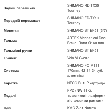
SHIMANO RD-TX35
Задній перемикач
Tourney
SHIMANO FD-TY10
Передній перемикач
Tourney
Монетки
SHIMANO ST-EF51 (3/7)
ARTEK Mechanical Disc
Гальма
Brake, Rotor Ø160 mm
Гальмівні ручки
SHIMANO ST-EF51
Грипси
:
Velo VLG-207
SHIMANO FC-M131,
Система
170mm, 42-34-24 зуб.
алюмінієві
Каретка
NECO B910P картридж
FPD (NW-91K),
Педалі
пластикові платформи
зі сталевими рамками
Цепі
KMC Z-51 Narrow