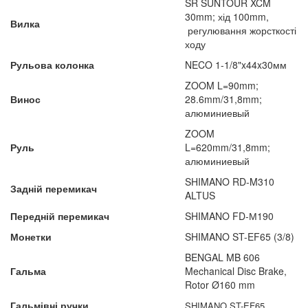
SR SUNTOUR XCM
30mm; хід 100mm,
Вилка
регулювання жорсткості
ходу
Рульова колонка
NECO 1-1/8"x44x30мм
ZOOM L=90mm;
Винос
28.6mm/31,8mm;
алюминиевый
ZOOM
Руль
L=620mm/31,8mm;
алюминиевый
SHIMANO RD-M310
Задній перемикач
ALTUS
Передній перемикач
SHIMANO FD-М190
Монетки
SHIMANO ST-EF65 (3/8)
BENGAL MB 606
Гальма
Mechanical Disc Brake,
Rotor Ø160 mm
Гальмівні ручки
SHIMANO ST-EF65