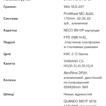
Грипси:
Velo VLG-207
ProWheel MC-AJ26,
Система
170mm, 42-32-22
зуб., алюмінієві
Каретка
NECO B910P картридж
FPD (NW-91K),
Педалі
пластикові платформи
зі сталевими рамками
Цепі
KMC Z-72 Narrow
SHIMANO CS-
Касета
HG(30,31,41,50,51)-8
AlexRims DP20;
алюмінієвий, двостінний;
Колеса
пістонірованний.
559X26mm 36H
Шпиці
Немає відомостей
QUANDO MD7F МТВ
14Gx36H, під дискові