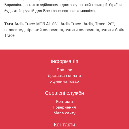
Бориспіль , а також здійснюємо доставку по всій території України
будь-якій зручній для Вас транспортною компанією.
Теги
Ardis Trace MTB AL 26"
,
Ardis Trace
,
Ardis
,
Trace
,
26"
,
велосипед
,
гірський велосипед
,
купити велосипед
,
купити Ardis
Trace
Інформація
Про нас
Доставка і оплата
Уцінений товар
Сервісні служби
Контакти
Повернення
Мапа сайту
Контакти