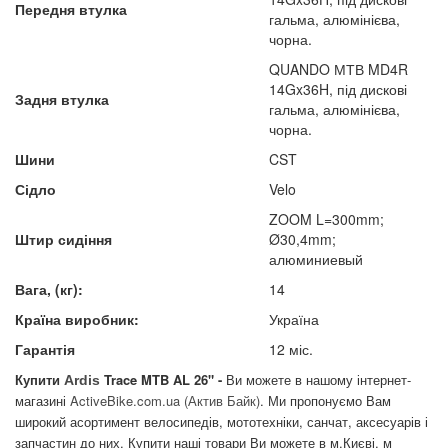
Передня втулка
гальма, алюмінієва,
чорна.
QUANDO МТВ MD4R
14Gx36H, під дискові
Задня втулка
гальма, алюмінієва,
чорна.
Шини
CST
Сідло
Velo
ZOOM L=300mm;
Штир сидіння
Ø30,4mm;
алюминиевый
Вага, (кг):
14
Країна виробник:
Україна
Гарантія
12 міс.
Купити
Trace MTB AL 26"
-
Ви можете в нашому інтернет-
Ardis
магазині
A
ctiveBike.com.ua
(Актив Байк)
. Ми пропонуємо Вам
широкий асортимент велосипедів, мототехніки, санчат, аксесуарів і
запчастин до них. Купити наші товари Ви можете в м.Києві, м