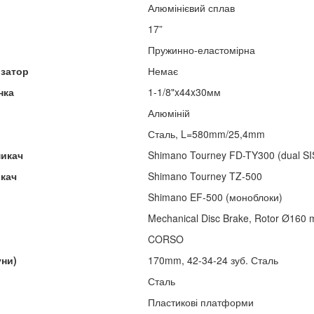
Алюмінієвий сплав
17”
Пружинно-еластомірна
изатор
Немає
нка
1-1/8"x44x30мм
Алюміній
Сталь, L=580mm/25,4mm
микач
Shimano Tourney FD-TY300 (dual SIS
икач
Shimano Tourney TZ-500
Shimano EF-500 (моноблоки)
Mechanical Disc Brake, Rotor Ø160
CORSO
уни)
170mm, 42-34-24 зуб. Сталь
Сталь
Пластикові платформи