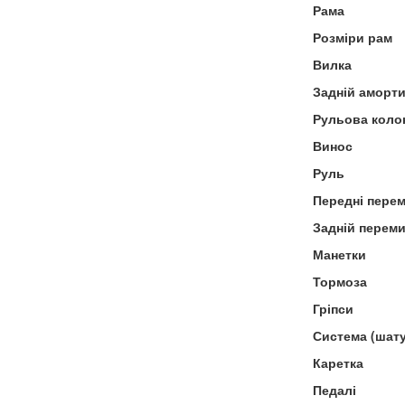
Рама
Розміри рам
Вилка
Задній аморт
Рульова коло
Винос
Руль
Передні пере
Задній перем
Манетки
Тормоза
Гріпси
Система (шат
Каретка
Педалі