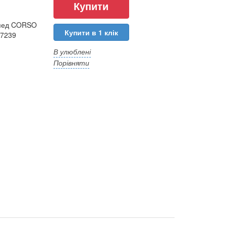
ипед CORSO
Купити в 1 клік
27239
В улюблені
Порівняти