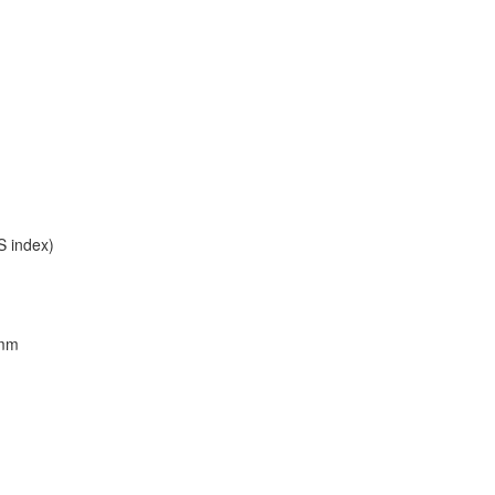
 index)
 mm