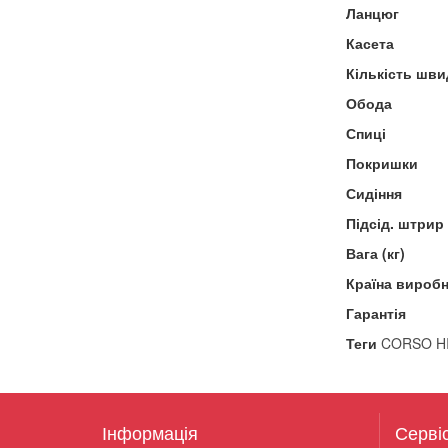
Ланцюг
Касета
Кількість шви
Обода
Спиці
Покришки
Сидіння
Підсід. штрир
Вага (кг)
Країна вироб
Гарантія
Теги
CORSO HI
Інформація
Серві