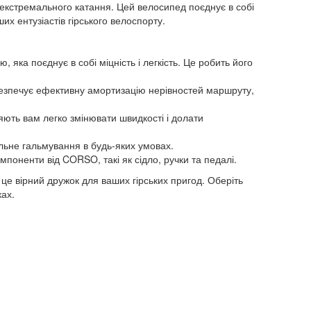
 екстремального катання. Цей велосипед поєднує в собі
х ентузіастів гірського велоспорту.
ка поєднує в собі міцність і легкість. Це робить його
зпечує ефективну амортизацію нерівностей маршруту,
ють вам легко змінювати швидкості і долати
льне гальмування в будь-яких умовах.
омпоненти від CORSO, такі як сідло, ручки та педалі.
це вірний дружок для ваших гірських пригод. Оберіть
ах.