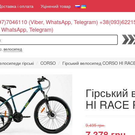
Доставка і оплата
Уцінений товар
7)7046110 (Viber, WhatsApp, Telegram) +38(093)6221
, WhatsApp, Telegram)
По
р,
велосипед
елосипеди гірські
CORSO
Гірський велосипед CORSO HI RACE
Гірський
HI RACE 
9,495 грн.
7,378 грн.