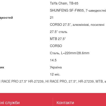
TaYa Chain, TB-65
SHUNFENG SF-FW05, 7-швидкостей,
дкостей
21
CORSO 27.5”, алюмінієві, посилені
27.5” сталь
MTB 27.5”
CORSO
Сталь, L=220mm/28.6mm
14.5
ник
Україна
12 міс.
 RACE PRO 27.5" HR-27239
,
HI RACE PRO
,
27.5"
,
HR-27239
,
MTB
,
сні служби
Контакти