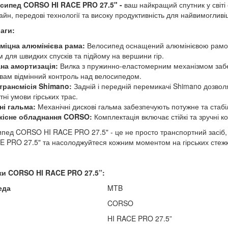
сипед CORSO HI RACE PRO 27.5" -
ваш найкращий спутник у світі
н, передові технології та високу продуктивність для найвимогливіши
аги:
 міцна алюмінієва рама:
Велосипед оснащений алюмінієвою рамою, я
 для швидких спусків та підйому на вершини гір.
на амортизація:
Вилка з пружинно-еластомерним механізмом забе
вам відмінний контроль над велосипедом.
трансмісія Shimano:
Задній і передній перемикачі Shimano дозволя
тні умови гірських трас.
і гальма:
Механічні дискові гальма забезпечують потужне та стабі
кісне обладнання CORSO:
Комплектація включає стійкі та зручні к
ипед CORSO HI RACE PRO 27.5" - це не просто транспортний засіб, 
 PRO 27.5" та насолоджуйтеся кожним моментом на гірських стежк
ки CORSO HI RACE PRO
27.5”:
еда
MTB
CORSO
HI RACE PRO 27.5”