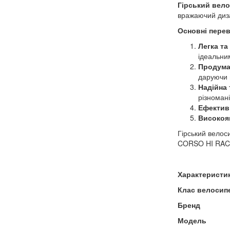
Гірський вело
вражаючий дизай
Основні перев
Легка та
ідеальним
Продума
даруючи 
Надійна 
різномані
Ефективн
Високоя
Гірський велос
CORSO HI RACE
Характеристи
Клас велосип
Бренд
Модель