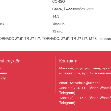
CORSO
Сталь, L=220mm/28.6mm
14.5
ник
Україна
12 міс.
RNADO 27.5" TR-27117
,
TORNADO
,
27.5"
,
TR-27117
,
MTB
,
велоси
сні служби
Контакти
и
Магазин, шоу-рум, склад, пункт 
ення
м. Бориспіль, вул. Київський шл
йту
email: Activebike@ukr.net
+38(097)7046110 (Viber, Whats
Telegram)
+38(093)6221529 (Viber, Whats
Telegram)