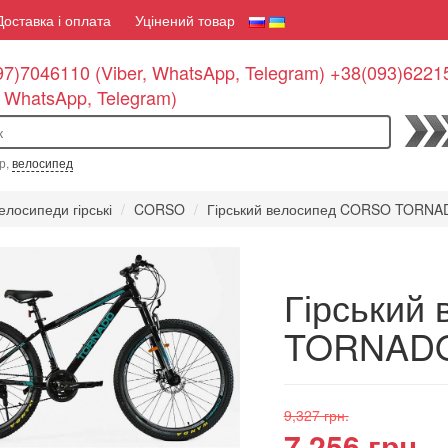
Доставка і оплата
Уцінений товар
7)7046110 (Viber, WhatsApp, Telegram) +38(093)6221
, WhatsApp, Telegram)
По
р,
велосипед
елосипеди гірські
CORSO
Гірський велосипед CORSO TORNAD
Гірський
TORNADO 
9,327 грн.
7,256 грн.