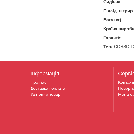
Сидіння
Підсід. штрир
Вага (кг)
Країна вироб
Гарантія
Теги
CORSO TO
Інформація
Серві
Про нас
Контакт
Доставка і оплата
Поверн
Уцінений товар
Мапа са