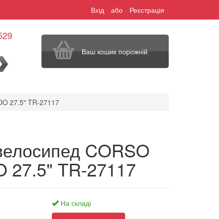
Вхід
або
Реєстрація
529
Ваш кошик порожній
шук
O 27.5" TR-27117
 велосипед CORSO
27.5" TR-27117
На складі