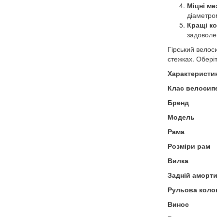
Міцні ме
діаметро
Кращі к
задоволе
Гірський вело
стежках. Обері
Характерист
Клас велосип
Бренд
Модель
Рама
Розміри рам
Вилка
Задній аморт
Рульова коло
Винос