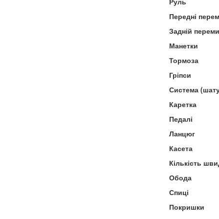
Руль
Передні пере
Задній перем
Манетки
Тормоза
Гріпси
Система (шат
Каретка
Педалі
Ланцюг
Касета
Кількість шви
Обода
Спиці
Покришки