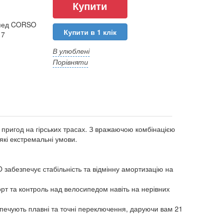
ипед CORSO
Купити в 1 клік
17
В улюблені
Порівняти
ригод на гірських трасах. З вражаючою комбінацією
які екстремальні умови.
абезпечує стабільність та відмінну амортизацію на
т та контроль над велосипедом навіть на нерівних
печують плавні та точні переключення, даруючи вам 21