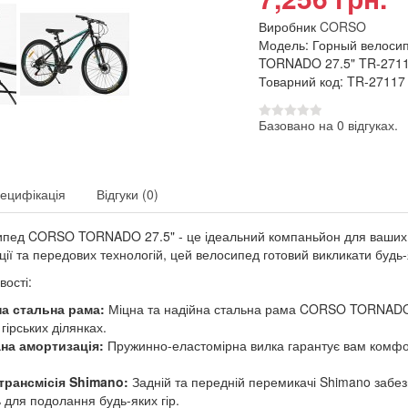
Виробник
CORSO
Модель: Горный велос
TORNADO 27.5" TR-271
Товарний код: TR-27117
Базовано на 0 відгуках.
ецифікація
Відгуки (0)
ипед CORSO TORNADO 27.5" - це ідеальний компаньйон для ваших п
ції та передових технологій, цей велосипед готовий викликати будь-
вості:
а стальна рама:
Міцна та надійна стальна рама CORSO TORNADO з
гірських ділянках.
на амортизація:
Пружинно-еластомірна вилка гарантує вам комфор
трансмісія Shimano:
Задній та передній перемикачі Shimano забез
 для подолання будь-яких гір.