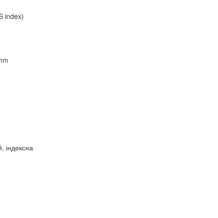
 index)
 mm
 індексна