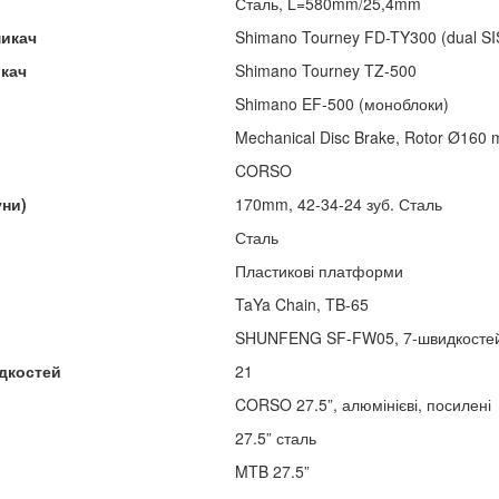
Сталь, L=580mm/25,4mm
микач
Shimano Tourney FD-TY300 (dual SIS
икач
Shimano Tourney TZ-500
Shimano EF-500 (моноблоки)
Mechanical Disc Brake, Rotor Ø160
CORSO
уни)
170mm, 42-34-24 зуб. Сталь
Сталь
Пластикові платформи
TaYa Chain, TB-65
SHUNFENG SF-FW05, 7-швидкостей,
дкостей
21
CORSO 27.5”, алюмінієві, посилені
27.5” сталь
MTB 27.5”