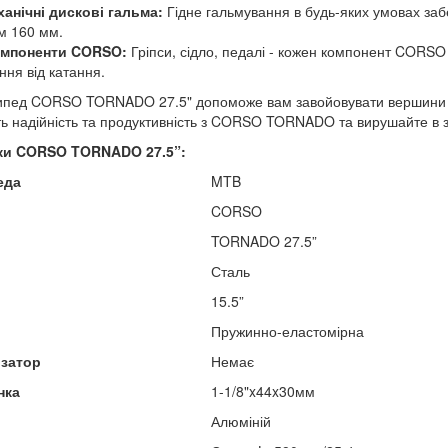
ханічні дискові гальма:
Гідне гальмування в будь-яких умовах заб
м 160 мм.
омпоненти CORSO:
Гріпси, сідло, педалі - кожен компонент COR
ння від катання.
сипед CORSO TORNADO 27.5" допоможе вам завойовувати вершини 
ть надійність та продуктивність з CORSO TORNADO та вирушайте в з
ики CORSO TORNADO
27.5”:
еда
MTB
CORSO
TORNADO 27.5”
Сталь
15.5”
Пружинно-еластомірна
изатор
Немає
нка
1-1/8"x44x30мм
Алюміній