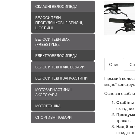
СКЛАДНІ ВЕЛОСИПЕДИ
ВЕЛОСИПЕДИ
ПРОГУЛЯНКОВІ, ГІБРИДНІ,
ШОСЕЙНІ.
ВЕЛОСИПЕДИ BMХ
(FREESTYLE).
ЕЛЕКТРОВЕЛОСИПЕДИ
Опис
Сп
ВЕЛОСИПЕДНІ АКСЕСУАРИ
Гірський велос
ВЕЛОСИПЕДНІ ЗАПЧАСТИНИ
міцної конструк
МОТОЗАПЧАСТИНИ І
Основні особли
АКСЕСУАРИ
Стабільн
МОТОТЕХНІКА
складних 
Продума
СПОРТИВНІ ТОВАРИ
трасах.
Надійна 
швидкість