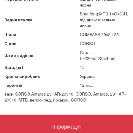
чорна.
Shunfeng МТВ 14Gx36H,
Задня втулка
під дискові гальма,
чорна.
Шини
COMPASS 29x2.125.
Сідло
CORSO
Сталь,
Штир сидіння
L=220mm/25,4mm
Вага, (кг)
15
Країна виробник
Україна
Гарантія
12 міс.
Теги
CORSO Antares 29" AR-29940
,
CORSO
,
Antares
,
29"
,
AR-
29940
,
MTB
,
велосипед
,
гірський
,
CORSO
Інформація