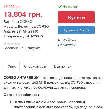
13,299 грн.
На складі
13,804 грн.
Виробник
CORSO
Модель: Велосипед CORSO
Купити в 1 клік
Antares 29" AR-29940
Товарний код: AR-29940
В улюблені
Порівняти
Базовано на 0 відгуках.
Опис
Специфікація
Відгуки (0)
CORSO ANTARES 29"
- ваш шлях до невичерпних пригод на
високих колесах. Цей MTB велосипед від CORSO створений
для тих, хто мріє про безмежні шляхи та перепони.
Основні особливості:
Легка і міцна алюмінієва рама:
Велосипед
виготовлений із алюмінієвого сплаву, що поєднує в собі