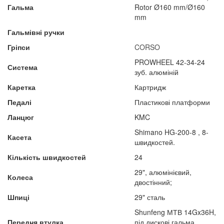
Гальма
Rotor Ø160 mm/Ø160
mm
Гальмівні ручки
Гріпси
CORSO
PROWHEEL 42-34-24
Система
зуб. алюміній
Каретка
Картридж
Педалі
Пластикові платформи
Ланцюг
KMC
Shimano HG-200-8 , 8-
Касета
швидкостей.
Кількість швидкостей
24
29", алюмінієвий,
Колеса
двостінний;
Шпиці
29" сталь
Shunfeng МТВ 14Gx36H,
Передня втулка
під дискові гальма,