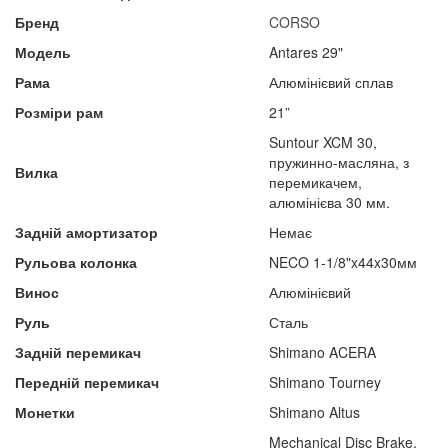
Бренд
CORSO
Модель
Antares 29"
Рама
Алюмінієвий сплав
Розміри рам
21”
Suntour XCM 30,
пружинно-масляна, з
Вилка
перемикачем,
алюмінієва 30 мм.
Задній амортизатор
Немає
Рульова колонка
NECO 1-1/8"x44x30мм
Винос
Алюмінієвий
Руль
Сталь
Задній перемикач
Shimano ACERA
Передній перемикач
Shimano Tourney
Монетки
Shimano Altus
Mechanical Disc Brake,