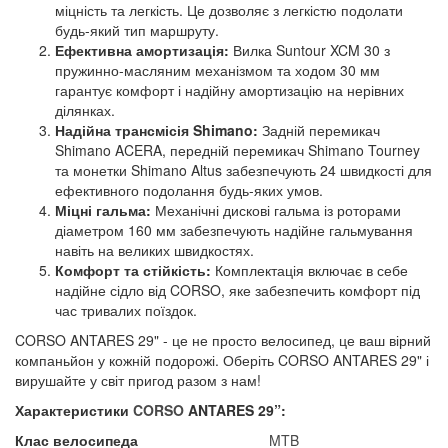
міцність та легкість. Це дозволяє з легкістю подолати
будь-який тип маршруту.
Ефективна амортизація:
Вилка Suntour XCM 30 з
пружинно-масляним механізмом та ходом 30 мм
гарантує комфорт і надійну амортизацію на нерівних
ділянках.
Надійна трансмісія Shimano:
Задній перемикач
Shimano ACERA, передній перемикач Shimano Tourney
та монетки Shimano Altus забезпечують 24 швидкості для
ефективного подолання будь-яких умов.
Міцні гальма:
Механічні дискові гальма із роторами
діаметром 160 мм забезпечують надійне гальмування
навіть на великих швидкостях.
Комфорт та стійкість:
Комплектація включає в себе
надійне сідло від CORSO, яке забезпечить комфорт під
час тривалих поїздок.
CORSO ANTARES 29" - це не просто велосипед, це ваш вірний
компаньйон у кожній подорожі. Оберіть CORSO ANTARES 29" і
вирушайте у світ пригод разом з нам!
Характеристики
CORSO
ANTARES 29”:
Клас велосипеда
MTB