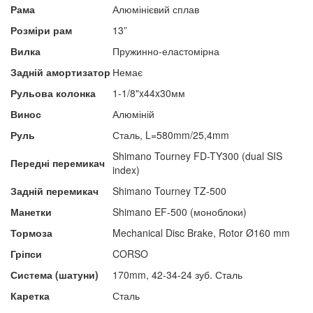
Рама
Алюмінієвий сплав
Розміри рам
13”
Вилка
Пружинно-еластомірна
Задній амортизатор
Немає
Рульова колонка
1-1/8"x44x30мм
Винос
Алюміній
Руль
Сталь, L=580mm/25,4mm
Shimano Tourney FD-TY300 (dual SIS
Передні перемикач
index)
Задній перемикач
Shimano Tourney TZ-500
Манетки
Shimano EF-500 (моноблоки)
Тормоза
Mechanical Disc Brake, Rotor Ø160 mm
Гріпси
CORSO
Система (шатуни)
170mm, 42-34-24 зуб. Сталь
Каретка
Сталь