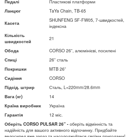
Педалі
Пластикові платформи
Ланцюг
TaYa Chain, TB-65
SHUNFENG SF-FW05, 7-швидкостей,
Касета
індексна
Кількість
21
швидкостей
Обода
CORSO 26”, алюмінієві, посилені
Спиці
26” сталь
Покришки
MTB 26”
Сидіння
CORSO
Підсід. штрир
Сталь, L=220mm/28.6mm
Вага (кг)
14
Країна виробник
Україна
Гарантія
12 міс.
Оберіть CORSO PULSAR 26” -
оберіть відмінність та
надійність для вашого активного відпочинку. Придбайте
велосипед вже зараз та насолоджуйтеся своїми пригодами!