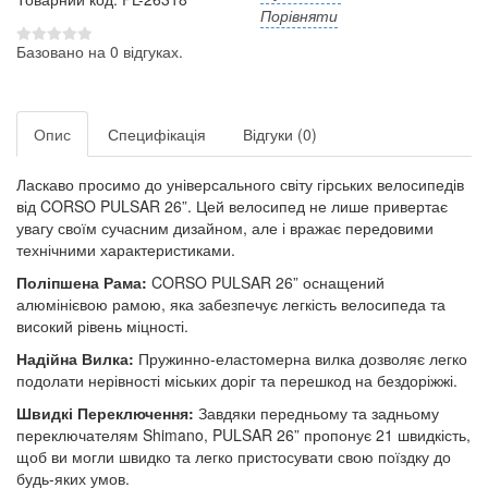
Порівняти
Базовано на 0 відгуках.
Опис
Специфікація
Відгуки (0)
Ласкаво просимо до універсального світу гірських велосипедів
від CORSO PULSAR 26”. Цей велосипед не лише привертає
увагу своїм сучасним дизайном, але і вражає передовими
технічними характеристиками.
Поліпшена Рама:
CORSO PULSAR 26” оснащений
алюмінієвою рамою, яка забезпечує легкість велосипеда та
високий рівень міцності.
Надійна Вилка:
Пружинно-еластомерна вилка дозволяє легко
подолати нерівності міських доріг та перешкод на бездоріжжі.
Швидкі Переключення:
Завдяки передньому та задньому
переключателям Shimano, PULSAR 26” пропонує 21 швидкість,
щоб ви могли швидко та легко пристосувати свою поїздку до
будь-яких умов.