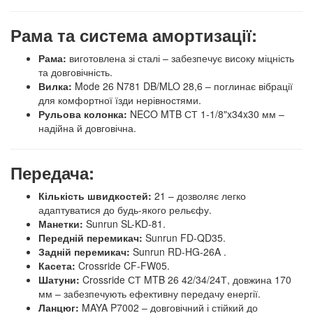
Рама та система амортизації:
Рама:
виготовлена зі сталі – забезпечує високу міцність
та довговічність.
Вилка:
Mode 26 N781 DB/MLO 28,6 – поглинає вібрації
для комфортної їзди нерівностями.
Рульова колонка:
NECO MTB СТ 1-1/8"x34x30 мм –
надійна й довговічна.
Передача:
Кількість швидкостей:
21 – дозволяє легко
адаптуватися до будь-якого рельєфу.
Манетки:
Sunrun SL-KD-81.
Передній перемикач:
Sunrun FD-QD35.
Задній перемикач:
Sunrun RD-HG-26A .
Касета:
Crossride CF-FW05.
Шатуни:
Crossride СТ MTB 26 42/34/24Т, довжина 170
мм – забезпечують ефективну передачу енергії.
Ланцюг:
MAYA P7002 – довговічний і стійкий до