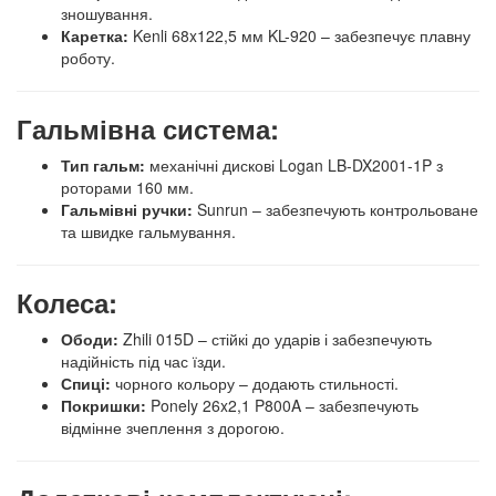
зношування.
Каретка:
Kenli 68x122,5 мм KL-920 – забезпечує плавну
роботу.
Гальмівна система:
Тип гальм:
механічні дискові Logan LB-DX2001-1P з
роторами 160 мм.
Гальмівні ручки:
Sunrun – забезпечують контрольоване
та швидке гальмування.
Колеса:
Ободи:
Zhili 015D – стійкі до ударів і забезпечують
надійність під час їзди.
Спиці:
чорного кольору – додають стильності.
Покришки:
Ponely 26x2,1 P800A – забезпечують
відмінне зчеплення з дорогою.