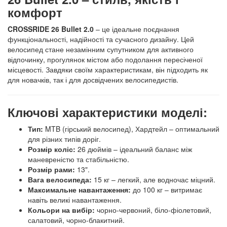
комфорт
CROSSRIDE 26 Bullet 2.0
– це ідеальне поєднання
функціональності, надійності та сучасного дизайну. Цей
велосипед стане незамінним супутником для активного
відпочинку, прогулянок містом або подолання пересіченої
місцевості. Завдяки своїм характеристикам, він підходить як
для новачків, так і для досвідчених велосипедистів.
Ключові характеристики моделі:
Тип:
MTB (гірський велосипед), Хардтейл – оптимальний
для різних типів доріг.
Розмір коліс:
26 дюймів – ідеальний баланс між
маневреністю та стабільністю.
Розмір рами:
13".
Вага велосипеда:
15 кг – легкий, але водночас міцний.
Максимальне навантаження:
до 100 кг – витримає
навіть великі навантаження.
Кольори на вибір:
чорно-червоний, біло-фіолетовий,
салатовий, чорно-блакитний.