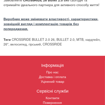
Замовляйте
CROSSRIDE 26 Bullet 2.0
вже сьогодні та
отримайте ідеального партнера для активного способу життя!
Виробник може змінювати властивості, характеристики,
зовнішній вигляд і комплектацію товарів без
попередження.
Теги
CROSSRIDE BULLET 2.0 26
,
BULLET 2.0
,
MTB
,
хардтейл
,
26"
,
велосипед
,
гірський
,
CROSSRIDE
Інформація
Про нас
Доставка і оплата
Уцінений товар
Сервісні служби
Контакти
Повернення