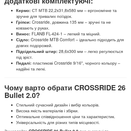
Додаткові комплектуючі:
Кермо:
СТ МТВ 22,2x31,8x580 мм – ергономічне та
зручне для тривалих поїздок.
Гріпси:
Crossride, довжина 135 мм – зручні та не
ковзають у руках.
Винос:
FLANB FL-424-1 – легкий та міцний.
Сідло:
Crossride MTB Comfort – ідеально підходить для
довгих подорожей.
Підсідельний штир:
28,6x300 мм – легко регулюється
під зріст.
Педалі:
пластикові Crossride 9/16", чорного кольору –
надійні та легкі.
Чому варто обрати CROSSRIDE 26
Bullet 2.0?
Стильний сучасний дизайн і вибір кольорів.
Висока якість матеріалів і збірки.
Оптимальне співвідношення ціни та характеристик.
Універсальність для різних типів місцевості.