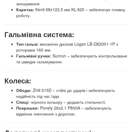
зношування.
Каретка:
Kenli 68x122,5 мм KL-920 – забезпечує плавну
роботу.
Гальмівна система:
Тип гальм:
механічні дискові Logan LB-DX2001-1P з
роторами 160 мм.
Гальмівні ручки:
Sunrun – забезпечують контрольоване
та швидке гальмування.
Колеса:
Ободи:
Zhili 015D – стійкі до ударів і забезпечують
надійність під час їзди.
Спиці:
чорного кольору – додають стильності.
Покришки:
Ponely 26x2,1 P800A – забезпечують
відмінне зчеплення з дорогою.