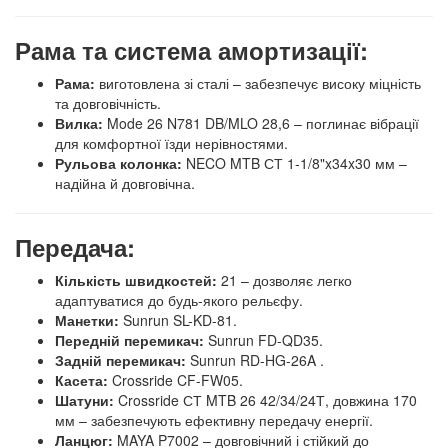
Рама та система амортизації:
Рама:
виготовлена зі сталі – забезпечує високу міцність
та довговічність.
Вилка:
Mode 26 N781 DB/MLO 28,6 – поглинає вібрації
для комфортної їзди нерівностями.
Рульова колонка:
NECO MTB СТ 1-1/8"x34x30 мм –
надійна й довговічна.
Передача:
Кількість швидкостей:
21 – дозволяє легко
адаптуватися до будь-якого рельєфу.
Манетки:
Sunrun SL-KD-81.
Передній перемикач:
Sunrun FD-QD35.
Задній перемикач:
Sunrun RD-HG-26A .
Касета:
Crossride CF-FW05.
Шатуни:
Crossride СТ MTB 26 42/34/24Т, довжина 170
мм – забезпечують ефективну передачу енергії.
Ланцюг:
MAYA P7002 – довговічний і стійкий до