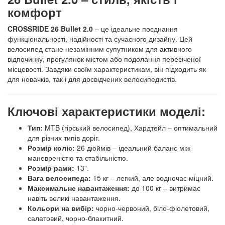
комфорт
CROSSRIDE 26 Bullet 2.0
– це ідеальне поєднання
функціональності, надійності та сучасного дизайну. Цей
велосипед стане незамінним супутником для активного
відпочинку, прогулянок містом або подолання пересіченої
місцевості. Завдяки своїм характеристикам, він підходить як
для новачків, так і для досвідчених велосипедистів.
Ключові характеристики моделі:
Тип:
MTB (гірський велосипед), Хардтейл – оптимальний
для різних типів доріг.
Розмір коліс:
26 дюймів – ідеальний баланс між
маневреністю та стабільністю.
Розмір рами:
13".
Вага велосипеда:
15 кг – легкий, але водночас міцний.
Максимальне навантаження:
до 100 кг – витримає
навіть великі навантаження.
Кольори на вибір:
чорно-червоний, біло-фіолетовий,
салатовий, чорно-блакитний.