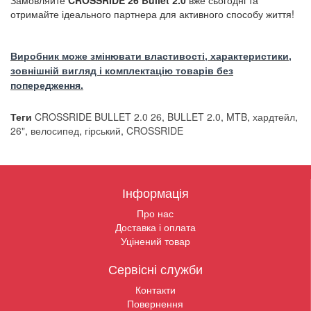
Замовляйте
CROSSRIDE 26 Bullet 2.0
вже сьогодні та
отримайте ідеального партнера для активного способу життя!
Виробник може змінювати властивості, характеристики,
зовнішній вигляд і комплектацію товарів без
попередження.
Теги
CROSSRIDE BULLET 2.0 26
,
BULLET 2.0
,
MTB
,
хардтейл
,
26"
,
велосипед
,
гірський
,
CROSSRIDE
Інформація
Про нас
Доставка і оплата
Уцінений товар
Сервісні служби
Контакти
Повернення