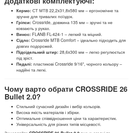
Додаткові комплектуючі:
Кермо:
СТ МТВ 22,2x31,8x580 мм – ергономічне та
зручне для тривалих поїздок.
Гріпси:
Crossride, довжина 135 мм – зручні та не
ковзають у руках.
Винос:
FLANB FL-424-1 – легкий та міцний.
Сідло:
Crossride MTB Comfort – ідеально підходить для
довгих подорожей.
Підсідельний штир:
28,6x300 мм – легко регулюється
під зріст.
Педалі:
пластикові Crossride 9/16", чорного кольору –
надійні та легкі.
Чому варто обрати CROSSRIDE 26
Bullet 2.0?
Стильний сучасний дизайн і вибір кольорів.
Висока якість матеріалів і збірки.
Оптимальне співвідношення ціни та характеристик.
Універсальність для різних типів місцевості.